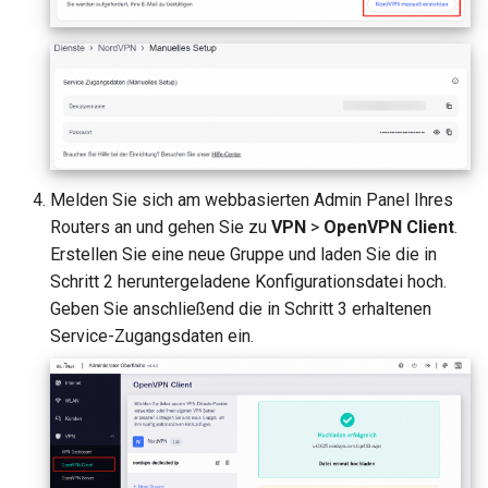
Warum erscheint eine
Meldung beim DDNS-Test
GL-MT1300 (Beryl)
Warum ist meine VPN-
GL-AP1300 (Cirrus)
Geschwindigkeit langsame
als erwartet?
GL-E750/GL-E750V2
(Mudi/Mudi V2)
Wie hoch ist die
Melden Sie sich am webbasierten Admin Panel Ihres
Gerätekapazität meines
Routers an und gehen Sie zu
VPN
>
OpenVPN Client
.
GL-X750 (Spitz)
Routers?
Erstellen Sie eine neue Gruppe und laden Sie die in
Schritt 2 heruntergeladene Konfigurationsdatei hoch.
GL-XE300 (Puli)
Wie groß ist die WLAN-
Geben Sie anschließend die in Schritt 3 erhaltenen
Abdeckung meines Router
Service-Zugangsdaten ein.
GL-X300B (Collie)
U-Boot-Version aktualisier
GL-AR750S (Slate)
GL-AR750 (Creta)