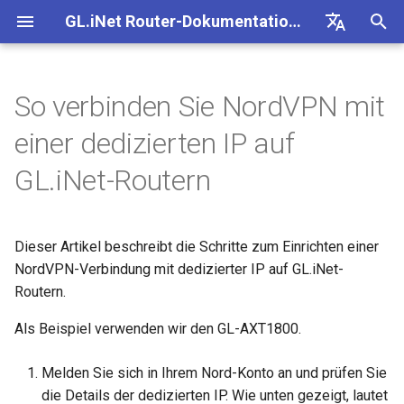
GL.iNet Router-Dokumentation 4
S
Deutsch
u
English
So verbinden Sie NordVPN mit
GL-BE10000 (Slate 7 Pro)
Internet
SMS
eSIM-Physikkarte mit
Site-to-Site
Verbindung mit EAP-
Client-Geräte blockieren
Internetverbindung
Firmware v4.9
Unsere neuen Produkte
Ersteinrichtung
Problemhinweis für GL-
Kein Zugriff auf das
OpenVPN einrichten
Firmware herunterladen
Status der LED-Anzeige
Internet
WLAN
Clients
GoodCloud
VPN Dashboard
Plug-ins
Firewall
DPI-Engine
Portweiterleitung
Übersicht
c
Español
einer dedizierten IP auf
GL.iNet-Routern verwenden
Netzwerk
kennenlernen
MT2500/GL-X3000/GL-
webbasierte Admin Panel
h
Français
XE3000
GL-MT3600BE (Beryl 7)
Problemhinweise
SMS-Weiterleitung
Über GoodCloud auf LuCI
Statische IP auf Client-
WLAN
Warnung des Browsers
WireGuard einrichten
Manuell aktualisieren oder
GL.iNet App
Ethernet
AstroWarp
VPN-Client-Profil
Dynamisches DNS
Portweiterleitung
Datenstatistiken
ACL
Upgrade
GL.iNet-Routern
eSIM-Physikkarte mit
zugreifen
Gastnetzwerk einrichten
Geräten manuell konfigurieren
Unboxing & Ersteinrichtung
Android-5G-Hotspot kann
downgraden
e
Italiano
Android-Geräten verwenden
Problemhinweis und
nicht gescannt werden
GL-E5800 (Mudi 7)
Fehlerbehebung
Modulprotokolle abrufen
Clients
FAQ zur Fehlerbehebung b
Nicht-VPN-Datenverkehr
Brume 2 zur mobilen App
Repeater
OpenVPN-Client
Netzwerkspeicher
Multi-WAN
Inhaltsfilter
Admin-Zugriff
Geplante Aufgaben
w
日本語
Lösungen für GL-X3000/G
Wi-Fi-Abdeckung, Access
Prüfen, ob eine öffentliche IP
Tutorials
der Internetverbindung
blockieren
hinzufügen
Dieser Artikel beschreibt die Schritte zum Einrichten einer
X2000 bei Problemen mit 
Points und Sendeleistung
vorhanden ist
iPhone-5G-Hotspot kann ni
GL-MT5000 (Brume 3)
VPN
Quectel-Modul aktualisieren
Cloud-Dienste
Tethering
OpenVPN-Server
AdGuard Home
LAN
QoS
NAT-Modus
Admin-Passwort
i
Polski
NordVPN-Verbindung mit dedizierter IP auf GL.iNet-
SIM-Karten
verstehen
gescannt werden
Verbindung mit öffentlich
VPN Kill Switch
WAN in LAN ändern
r
Routern.
Router aktualisieren oder
Hotspot mit Captive Portal
GL-BE9300 (Flint 3)
Upgrade
Status der Carrier
VPN
Cellular
WireGuard-Client
Kindersicherung
Gastnetzwerk
SQM
Display-Verwaltung
Drop-in Gateway einrichten
downgraden
iPhone-Tethering
d
Aggregation prüfen
TCP oder UDP
Zugriff auf GL.iNet und
Als Beispiel verwenden wir den GL-AXT1800.
fehlgeschlagen
Ethernet-Gerät nur über Wi-
AdGuard Home über HTTP
GL-BE6500 (Flint 3e)
Weitere Themen
Anwendungen
WireGuard-Server
Bark
IoT-Netzwerk
Kindersicherung (v4.9)
USB & Stromversorgung
i
Portweiterleitung auf dem
Per SSH am Router anmelden
verbinden
Spitz AX für ein Wohnmobil
AmneziaWG-Verschleierun
Melden Sie sich in Ihrem Nord-Konto an und prüfen Sie
n
Hauptrouter einrichten
Leitfaden zur Fehlerbeheb
einrichten
Verbindung mit Starlink Dis
GL-BE3600 (Slate 7)
Netzwerk
Tailscale
DNS
Zeitzone
die Details der dedizierten IP. Wie unten gezeigt, lautet