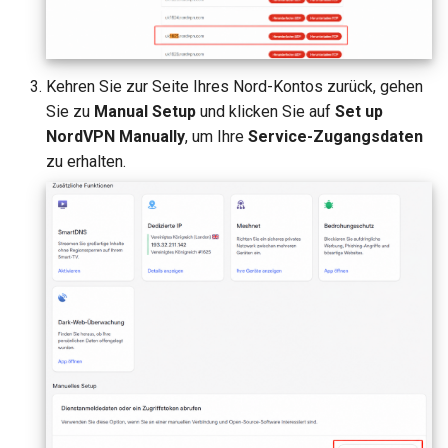
GL-MT2500/GL-MT2500A
WireGuard-Server funktioni
(Brume 2)
nicht ordnungsgemäß
Kehren Sie zur Seite Ihres Nord-Kontos zurück, gehen
GL-SFT1200 (Opal)
Sie zu
Manual Setup
und klicken Sie auf
Set up
Hängt bei „Installing“ währ
NordVPN Manually
, um Ihre
Service-Zugangsdaten
des Firmware-Updates
GL-MT300N-V2 (Mango)
zu erhalten.
Hängt bei „Reverting“
GL-AR300M (Shadow)
während des Firmware-
Resets
SIMPoYo 4G uFi
Hängt bei „Rebooting“
GL-M2
während des Firmware-
Neustarts
GL-S200
Wie behebt man einen
GL-S20
Subnetzkonflikt?
GL-S10