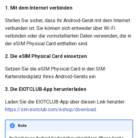
deaktivieren:
GL-B1300 (Convexa-B)
1. Mit dem Internet verbinden
2. eSIM-Details aufrufen
GL-S1300 (Convexa-S)
Stellen Sie sicher, dass Ihr Android-Gerät mit dem Internet
verbunden ist. Sie können sich entweder über Wi-Fi
3. Löschen des eSIM-
GL-MV1000 (Brume)
verbinden oder die vorinstallierten Daten verwenden, die in
Profils bestätigen
der eSIM Physical Card enthalten sind.
Einen eSIM-Karten-Slot
2. Die eSIM Physical Card einsetzen
löschen
Setzen Sie die eSIM Physical Card in den SIM-
1. SIM-Karteneinstellungen
Kartensteckplatz Ihres Android-Geräts ein.
öffnen
3. Die EIOTCLUB-App herunterladen
2. Auf die Schaltfläche
Laden Sie die EIOTCLUB-App über diesen Link herunter:
Delete tippen
https://sim.eiotclub.com/eshop/download
.
3. Löschen bestätigen
Note
Ihr Gerät muss Android 9 oder höher unterstützen. iPhone-Geräte