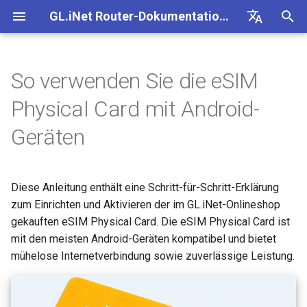
GL.iNet Router-Dokumentation 4
S
Deutsch
u
English
So verwenden Sie die eSIM
GL-BE10000 (Slate 7 Pro)
Internet
OpenVPN-Client einrichten
SMS
Funktionen
Site-to-Site
Verbindung mit EAP-
Client-Geräte blockieren
Internetverbindung
Firmware v4.9
Unsere neuen Produkte
Ersteinrichtung
Problemhinweis für GL-
Kein Zugriff auf das
OpenVPN einrichten
Firmware herunterladen
Status der LED-Anzeige
Internet
WLAN
Clients
GoodCloud
VPN Dashboard
Plug-ins
Firewall
DPI-Engine
Portweiterleitung
Übersicht
c
Español
Physical Card mit Android-
Netzwerk
kennenlernen
MT2500/GL-X3000/GL-
webbasierte Admin Panel
h
Français
XE3000
GL-MT3600BE (Beryl 7)
Problemhinweise
OpenVPN-Server einrichten
SMS-Weiterleitung
eSIM Physical Card auf
Über GoodCloud auf LuCI
Statische IP auf Client-
WLAN
Warnung des Browsers
WireGuard einrichten
Manuell aktualisieren oder
GL.iNet App
Ethernet
AstroWarp
VPN-Client-Profil
Dynamisches DNS
Portweiterleitung
Datenstatistiken
ACL
Upgrade
Geräten
Android-Geräten einrichten
zugreifen
Gastnetzwerk einrichten
Geräten manuell konfigurieren
Unboxing & Ersteinrichtung
Android-5G-Hotspot kann
downgraden
e
Italiano
Problemhinweis und
nicht gescannt werden
GL-E5800 (Mudi 7)
Fehlerbehebung
Eigenen WireGuard-
Modulprotokolle abrufen
Clients
FAQ zur Fehlerbehebung b
Nicht-VPN-Datenverkehr
Brume 2 zur mobilen App
Repeater
OpenVPN-Client
Netzwerkspeicher
Multi-WAN
Inhaltsfilter
Admin-Zugriff
Geplante Aufgaben
w
日本語
Lösungen für GL-X3000/G
Heimserver aufbauen
Wi-Fi-Abdeckung, Access
Prüfen, ob eine öffentliche IP
Tutorials
1. Mit dem Internet
der Internetverbindung
blockieren
hinzufügen
Diese Anleitung enthält eine Schritt-für-Schritt-Erklärung
X2000 bei Problemen mit 
Points und Sendeleistung
vorhanden ist
verbinden
iPhone-5G-Hotspot kann ni
GL-MT5000 (Brume 3)
VPN
Quectel-Modul aktualisieren
Cloud-Dienste
Tethering
OpenVPN-Server
AdGuard Home
LAN
QoS
NAT-Modus
Admin-Passwort
i
Polski
zum Einrichten und Aktivieren der im GL.iNet-Onlineshop
SIM-Karten
verstehen
gescannt werden
VPN-Obfuskation einrichten
Verbindung mit öffentlich
VPN Kill Switch
WAN in LAN ändern
r
gekauften eSIM Physical Card. Die eSIM Physical Card ist
Router aktualisieren oder
2. Die eSIM Physical Card
Hotspot mit Captive Portal
GL-BE9300 (Flint 3)
Upgrade
Status der Carrier
VPN
Cellular
WireGuard-Client
Kindersicherung
Gastnetzwerk
SQM
Display-Verwaltung
mit den meisten Android-Geräten kompatibel und bietet
Drop-in Gateway einrichten
downgraden
einsetzen
iPhone-Tethering
d
NordVPN mit einer
Aggregation prüfen
TCP oder UDP
Zugriff auf GL.iNet und
mühelose Internetverbindung sowie zuverlässige Leistung.
fehlgeschlagen
dedizierten IP verbinden
Ethernet-Gerät nur über Wi-
AdGuard Home über HTTP
GL-BE6500 (Flint 3e)
Weitere Themen
Anwendungen
WireGuard-Server
Bark
IoT-Netzwerk
Kindersicherung (v4.9)
USB & Stromversorgung
i
Portweiterleitung auf dem
Per SSH am Router anmelden
3. Die EIOTCLUB-App
verbinden
Spitz AX für ein Wohnmobil
AmneziaWG-Verschleierun
n
Hauptrouter einrichten
herunterladen
Leitfaden zur Fehlerbeheb
Surfshark mit einer
einrichten
Verbindung mit Starlink Dis
GL-BE3600 (Slate 7)
Netzwerk
Tailscale
DNS
Zeitzone