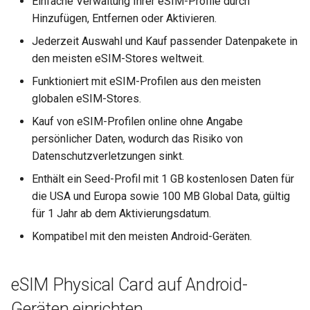
Einfache Verwaltung Ihrer eSIM-Profile durch
VPN-Cascading aktivieren
auswählen
GL-MT2500/GL-MT2500A
Hinzufügen, Entfernen oder Aktivieren.
WireGuard-Server funktioni
(Brume 2)
Jederzeit Auswahl und Kauf passender Datenpakete in
nicht ordnungsgemäß
WireGuard zum Schutz von
3. Herunterladen und
den meisten eSIM-Stores weltweit.
RDP von außerhalb des
installieren
GL-SFT1200 (Opal)
Netzwerks verwenden
Hängt bei „Installing“ währ
Funktioniert mit eSIM-Profilen aus den meisten
des Firmware-Updates
Methode 2: Ein eSIM-Profil
globalen eSIM-Stores.
GL-MT300N-V2 (Mango)
Konfigurationsdateien von
über den eSIM Shop kaufen
Kauf von eSIM-Profilen online ohne Angabe
WireGuard-Dienstanbietern
und hinzufügen
Hängt bei „Reverting“
GL-AR300M (Shadow)
persönlicher Daten, wodurch das Risiko von
abrufen
während des Firmware-
Datenschutzverletzungen sinkt.
Resets
1. Ihr Datenpaket
SIMPoYo 4G uFi
Enthält ein Seed-Profil mit 1 GB kostenlosen Daten für
Feste IP für OpenVPN-Client
auswählen
die USA und Europa sowie 100 MB Global Data, gültig
reservieren
Hängt bei „Rebooting“
GL-M2
für 1 Jahr ab dem Aktivierungsdatum.
während des Firmware-
2. Kauf abschließen
Neustarts
Zugriff auf WAN erlauben,
GL-S200
Kompatibel mit den meisten Android-Geräten.
wenn VPN-Client aktiviert ist
3. Ihr gekauftes Profil
Wie behebt man einen
finden
GL-S20
Subnetzkonflikt?
eSIM Physical Card auf Android-
DNS des VPN-Clients zum
Upstream-DNS des Servers
4. Das eSIM-Profil Ihrer
GL-S10
Geräten einrichten