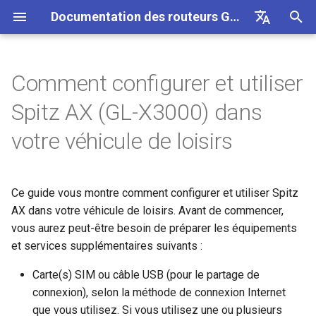
Documentation des routeurs GL.iNet 4
I
English
n
Deutsch
Comment configurer et utiliser
GL-BE10000 (Slate 7 Pro)
Internet
Configurer le client OpenVPN
1. Installez votre Spitz AX et
Utiliser une carte eSIM
Site a site
Se connecter a un reseau EAP
Bloquer des appareils clients
Connexion Internet
Firmware v4.9
Decouvrez nos nouveaux
Premiere configuration
Notification de probleme p
Impossible d'acceder au
Comment configurer
Telecharger le firmware
Etat du voyant LED
Internet
Sans fil
Clients
GoodCloud
Tableau de bord VPN
Plug-ins
Pare-feu
Moteur DPI
Redirection de port
Apercu
i
Español
Spitz AX (GL-X3000) dans
les autres équipements
physique avec les routeurs
produits
GL-MT2500/GL-X3000/GL
panneau d'administration 
OpenVPN
t
Français
GL.iNet
XE3000
GL-MT3600BE (Beryl 7)
Notification de probleme
Configurer le serveur
Acceder a LuCI via
Configurer un reseau invite
Configurer manuellement une
Sans fil
Avertissement de votre
Mettre a niveau ou
Application mobile GL.iNet
Ethernet
AstroWarp
Profil client VPN
DNS dynamique
Redirection de port
Statistiques des donnees
ACL
Mise a jour
votre véhicule de loisirs
OpenVPN
GoodCloud
IP statique sur des appareils
Deballage et premiere
Étape 1 : Choisir
navigateur
Impossible de detecter le
Comment configurer
retrograder manuellement
i
Italiano
Utiliser une carte eSIM
clients
configuration
l’emplacement de votre
Notification de probleme e
hotspot 5G Android
WireGuard
GL-E5800 (Mudi 7)
Depannage
Comprendre la couverture Wi-
Clients
Ajouter Brume 2 a l'applicat
Repeteur
Client OpenVPN
Stockage reseau
Multi-WAN
Filtre de contenu
Acces administrateur
Taches planifiees
a
日本語
physique avec les appareils
Spitz AX
solutions pour GL-X3000/
Creer votre propre serveur
Fi, les points d'acces et la
FAQ de depannage de la
mobile
Ce guide vous montre comment configurer et utiliser Spitz
Android
X2000 ne fonctionnant pas
domestique WireGuard
puissance d'emission
Verifier si vous disposez
Tutoriels
connexion Internet
Impossible de detecter le
Comment bloquer le trafic
GL-MT5000 (Brume 3)
VPN
Services Cloud
Partage de connexion
Serveur OpenVPN
AdGuard Home
LAN
QoS
Mode NAT
Mot de passe administrate
l
Polski
AX dans votre véhicule de loisirs. Avant de commencer,
avec les cartes SIM EE
d'une IP publique
(Facultatif) Étape 2 :
hotspot 5G de l'iPhone
hors VPN
Changer le WAN en LAN
i
vous aurez peut-être besoin de préparer les équipements
Installer votre Spitz AX au
Configurer l'obfuscation VPN
Configurer une passerelle
Se connecter a un hotspot
GL-BE9300 (Flint 3)
Mise a jour
VPN
Cellulaire
Client WireGuard
Controle parental
Reseau invite
SQM
Gestion de l'affichage
et services supplémentaires suivants :
mur
drop-in
Mettre a niveau ou
public avec portail captif
Echec du partage de
Kill Switch VPN
s
Acceder a GL.iNet et AdGu
retrograder votre routeur
connexion de l'iPhone
Se connecter a NordVPN via
Home via HTTPS
GL-BE6500 (Flint 3e)
Autres
Applications
Serveur WireGuard
Bark
Reseau IoT
Controle parental (v4.9)
USB et alimentation
Carte(s) SIM ou câble USB (pour le partage de
a
(Facultatif) Étape 3 :
une IP dediee
Configurer la redirection de
Connecter un appareil
TCP ou UDP
connexion), selon la méthode de connexion Internet
Installer l’antenne de toit du
t
port sur le routeur principal
Se connecter au routeur en
Ethernet uniquement au Wi-
Guide de depannage du
Se connecter a l'antenne
GL-BE3600 (Slate 7)
Reseau
Tailscale
DNS
Fuseau horaire
que vous utilisez. Si vous utilisez une ou plusieurs