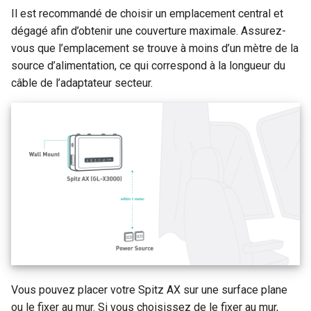
un partage Samba
Activer le VPN en cascade
Il est recommandé de choisir un emplacement central et
GL-MT2500/GL-MT2500A
c
Support technique via
dégagé afin d’obtenir une couverture maximale. Assurez-
(Brume 2)
GoodCloud
Le serveur WireGuard ne
Utiliser WireGuard pour
vous que l’emplacement se trouve à moins d’un mètre de la
h
fonctionne pas correcteme
securiser RDP depuis
source d’alimentation, ce qui correspond à la longueur du
GL-SFT1200 (Opal)
e
l'exterieur du reseau
câble de l’adaptateur secteur.
Bloque sur "Installing"
GL-MT300N-V2 (Mango)
pendant la mise a jour du
Obtenir les fichiers de
firmware
configuration des
GL-AR300M (Shadow)
fournisseurs de services
WireGuard
Bloque sur "Reverting"
SIMPoYo 4G uFi
pendant la reinitialisation d
firmware
Reserver une IP fixe pour le
GL-M2
client OpenVPN
Bloque sur "Rebooting"
GL-S200
pendant le redemarrage du
Autoriser l'acces au WAN
firmware
lorsque le client VPN est
GL-S20
active
Vous pouvez placer votre Spitz AX sur une surface plane
Comment resoudre un confl
GL-S10
ou le fixer au mur. Si vous choisissez de le fixer au mur,