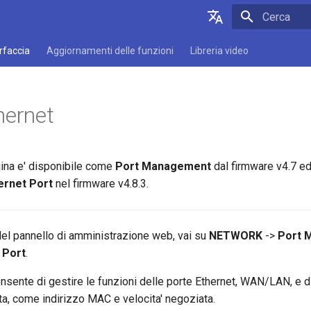
Inizializza l
English
erfaccia
Aggiornamenti delle funzioni
Libreria video
Deutsch
Español
hernet
Français
Italiano
gina e' disponibile come
Port Management
dal firmware v4.7 ed
日本語
ernet Port
nel firmware v4.8.3.
Polski
 del pannello di amministrazione web, vai su
NETWORK
->
Port 
 Port
.
sente di gestire le funzioni delle porte Ethernet, WAN/LAN, e di
rta, come indirizzo MAC e velocita' negoziata.