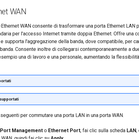
rnet WAN
-Ethernet WAN consente di trasformare una porta Ethernet LAN pr
ria per l'accesso Internet tramite doppia Ethernet. Offre una co
 e supporta l'aggregazione della banda, dove compatibile, per car
 banda. Consente inoltre di collegarsi contemporaneamente a due
esempio una di lavoro e una personale, aumentando la flessibili
ortati
supportati
 seguenti per commutare una porta LAN in una porta WAN.
Port Management
o
Ethernet Port
, fai clic sulla scheda
LAN
,
n WAN, quindi fai clic su
Apply
.