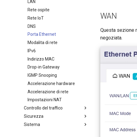
Server WireGuard
Controllo genitori
LAN
Bark
Rete ospite
WAN
Tailscale
Rete IoT
ZeroTier
DNS
Questa sezione mo
Tor
Porta Ethernet
negoziata.
Gestione eSIM
Modalita di rete
IPv6
Indirizzo MAC
Drop-in Gateway
IGMP Snooping
Accelerazione hardware
Accelerazione di rete
Impostazioni NAT
Controllo del traffico
Sicurezza
Motore DPI
Sistema
Statistiche dati
Port Forwarding
Filtro contenuti
ACL
Panoramica