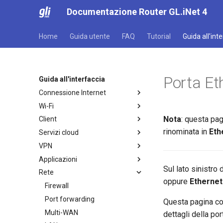
Documentazione Router GL.iNet 4
Home
Guida utente
FAQ
Tutorial
Guida all'int
Porta Et
Guida all'interfaccia
Connessione Internet
Wi-Fi
Internet
Nota
: questa pa
Client
Ethernet
Wi-Fi
rinominata in
Eth
Servizi cloud
Repeater
Client
VPN
Tethering
GoodCloud
Applicazioni
Cellulare
AstroWarp
VPN Dashboard
Sul lato sinistro
Rete
Profilo client VPN
Plug-in
oppure
Ethernet
Client OpenVPN
Dynamic DNS
Firewall
Server OpenVPN
Archiviazione di rete
Port forwarding
Questa pagina con
Client WireGuard
AdGuard Home
Multi-WAN
dettagli della po