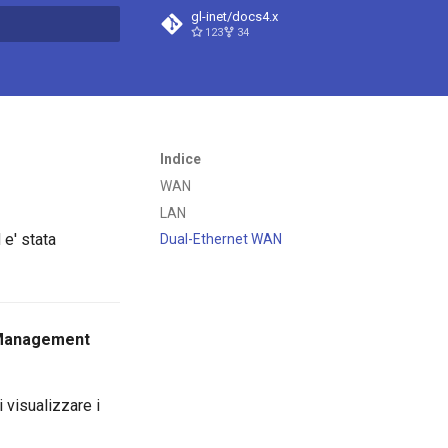
gl-inet/docs4.x
123
34
a ricerca
Indice
WAN
LAN
 e' stata
Dual-Ethernet WAN
Management
 visualizzare i