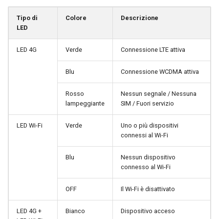
una condivisione Samba
GoodCloud
Abilitare il codice PIN
Tipo di
Colore
Descrizione
Abilitare il cascading VPN
LED
Il server WireGuard non
Cambiare la password
funziona correttamente
Usare WireGuard per
amministratore
LED 4G
Verde
Connessione LTE attiva
proteggere RDP da reti
Bloccato su "Installing"
esterne
Reimpostare la password
Blu
Connessione WCDMA attiva
durante l'aggiornamento
amministratore
firmware
Ottenere file di
Rosso
Nessun segnale / Nessuna
configurazione dai provider
lampeggiante
SIM / Fuori servizio
Impostazioni DHCP
Bloccato su "Reverting"
WireGuard
LED Wi-Fi
Verde
Uno o più dispositivi
durante il ripristino firmwar
Filtro MAC
connessi al Wi-Fi
Riservare un IP fisso per il
Bloccato su "Rebooting"
client OpenVPN
Aggiornamento
Blu
Nessun dispositivo
durante il riavvio firmware
connesso al Wi-Fi
Consentire l'accesso alla
Guida agli accessori
Come risolvere un conflitto
WAN quando il client VPN 
OFF
Il Wi-Fi è disattivato
sottorete
abilitato
LED 4G +
Bianco
Dispositivo acceso