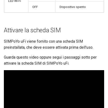
LED Wi-Fi
Perche ricevo un messagg
Instradare il DNS del client
OFF
Dispositivo spento
dal test DDNS
VPN verso il DNS upstrea
del server
Perche la velocita VPN e p
lenta del previsto
Aggiornare i certificati del
Attivare la scheda SIM
server OpenVPN
Qual e la capacita dispositi
SIMPoYo uFi viene fornito con una scheda SIM
del mio router
Far bypassare la VPN al D
preinstallata, che deve essere attivata prima dell'uso.
di AdGuard Home
Qual e la copertura wireles
Guarda questo video oppure segui i passaggi sotto per
del mio router
attivare la scheda SIM di SIMPoYo uFi.
Aggiornare la versione Ubo