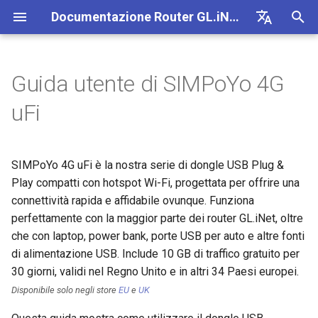
Documentazione Router GL.iNet 4
I
English
n
Deutsch
Guida utente di SIMPoYo 4G
Indicazioni LED
Internet
VPN
Connessione Internet
Firmware v4.9
Scopri i nostri nuovi prodotti
Prima configurazione
Notifica di problemi per GL
Impossibile accedere al
Come configurare OpenVP
Scaricare il firmware
Stato degli indicatori LED
Configurare il client Open
SMS
Usare la scheda eSIM fisic
Site-to-Site
Connettersi a una rete EAP
Bloccare i dispositivi client
Internet
Wi-Fi
Client
GoodCloud
VPN Dashboard
Plug-in
Firewall
Motore DPI
Port Forwarding
Panoramica
i
Español
uFi
MT2500/GL-X3000/GL-
pannello di amministrazion
con i router GL.iNet
z
Français
XE3000
web
Attivare la scheda SIM
Notifiche di problemi
Cellulare
Wi-Fi
Unboxing e prima
Avviso del browser
Come configurare WireGua
Aggiornare o eseguire
App mobile GL.iNet
Configurare il server
Inoltro SMS
Accedere a LuCI tramite
Configurare una rete ospite
Configurare manualmente I
Ethernet
AstroWarp
Profilo client VPN
Dynamic DNS
Port forwarding
Statistiche dati
ACL
Aggiornamento
configurazione
downgrade manualmente
OpenVPN
Usare la scheda eSIM fisic
GoodCloud
statici sui dispositivi client
i
Italiano
SIMPoYo 4G uFi è la nostra serie di dongle USB Plug &
Notifica di problemi e
Impossibile rilevare hotsp
con i dispositivi Android
Configurazione Internet
Risoluzione dei problemi
eSIM
Client
FAQ sulla risoluzione dei
Come bloccare il traffico n
Aggiungere Brume 2 nell'a
Ottenere i log del modulo
Comprendere copertura Wi-
Repeater
Client OpenVPN
Archiviazione di rete
Multi-WAN
Filtro contenuti
Accesso amministratore
Attivita pianificate
a
日本語
soluzioni per il mancato
Android 5G
Tutorial
Play compatti con hotspot Wi-Fi, progettata per offrire una
problemi di connessione
VPN
mobile
Creare il proprio server
access point e potenza di
Verificare se si dispone di
funzionamento di GL-
Internet
WireGuard domestico
trasmissione
IP pubblico
VPN
GoodCloud
Servizi cloud
connettività rapida e affidabile ovunque. Funziona
Collegarsi a un router
Aggiornare il modulo Quect
Tethering
Server OpenVPN
AdGuard Home
LAN
QoS
Modalita NAT
Password amministratore
l
Polski
X3000/GL-X2000 con SIM
Impossibile rilevare hotsp
GL.iNet
Kill Switch VPN
Cambiare WAN in LAN
perfettamente con la maggior parte dei router GL.iNet, oltre
i
iPhone 5G
Connessione a hotspot
Configurare l'offuscamento
Configurare Drop-in Gatew
Aggiornare o eseguire il
Aggiornamento
Rete
VPN
Verificare lo stato della car
Cellulare
Client WireGuard
Controllo genitori
Rete ospite
SQM
Gestione display
che con laptop, power bank, porte USB per auto e altre fonti
pubblico con Captive Porta
VPN
downgrade del router
z
Collegarsi a un computer
TCP o UDP
Accedere a GL.iNet e AdGu
aggregation
di alimentazione USB. Include 10 GB di traffico gratuito per
Tethering iPhone non riusci
Home tramite HTTPS
Configurare il port forwardi
Altro
Altri
Applicazioni
Server WireGuard
Bark
Rete IoT
Controllo genitori (v4.9)
USB e alimentazione
30 giorni, validi nel Regno Unito e in altri 34 Paesi europei.
z
Collegare un dispositivo s
Connettersi a NordVPN
sul router principale
Accesso SSH al router
Collegarsi a una fonte di
Parametri di offuscamento
Configurare Spitz AX per
Disponibile solo negli store
EU
e
UK
a
Ethernet al Wi-Fi
Guida alla risoluzione dei
tramite IP dedicato
alimentazione USB
AmneziaWG
Collegare Starlink Dish
camper
Rete
Tailscale
DNS
Fuso orario