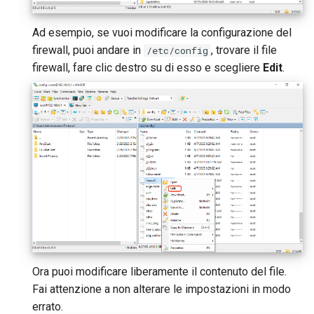
Instradare il DNS del client
Perche ricevo un messagg
VPN verso il DNS upstream
dal test DDNS
GL-MT1300 (Beryl)
Ad esempio, se vuoi modificare la configurazione del
del server
firewall, puoi andare in
, trovare il file
/etc/config
Perche la velocita VPN e p
GL-AP1300 (Cirrus)
firewall, fare clic destro su di esso e scegliere
Edit
.
Aggiornare i certificati del
lenta del previsto
server OpenVPN
GL-E750/GL-E750V2
Qual e la capacita dispositi
(Mudi/Mudi V2)
Far bypassare la VPN al DNS
del mio router
di AdGuard Home
GL-X750 (Spitz)
Qual e la copertura wireles
del mio router
GL-XE300 (Puli)
Aggiornare la versione Ubo
GL-X300B (Collie)
GL-AR750S (Slate)
Ora puoi modificare liberamente il contenuto del file.
GL-AR750 (Creta)
Fai attenzione a non alterare le impostazioni in modo
errato.