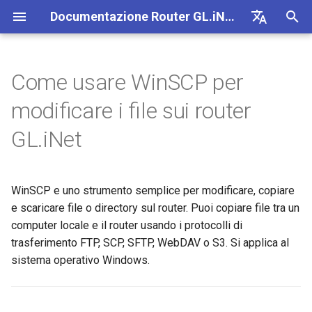
Documentazione Router GL.iNet 4
I
English
n
Deutsch
Come usare WinSCP per
GL-BE10000 (Slate 7 Pro)
Internet
Configurare il client OpenVPN
SMS
Usare la scheda eSIM fisica
Site-to-Site
Connettersi a una rete EAP
Connessione Internet
Firmware v4.9
Scopri i nostri nuovi prodotti
Prima configurazione
Notifica di problemi per GL
Impossibile accedere al
Come configurare OpenVP
Scaricare il firmware
Stato degli indicatori LED
Internet
Wi-Fi
Client
GoodCloud
VPN Dashboard
Plug-in
Firewall
Motore DPI
Port Forwarding
Panoramica
i
Español
modificare i file sui router
con i router GL.iNet
MT2500/GL-X3000/GL-
pannello di amministrazion
z
Français
XE3000
web
GL-MT3600BE (Beryl 7)
Notifiche di problemi
Configurare il server
Inoltro SMS
Accedere a LuCI tramite
Configurare una rete ospite
Wi-Fi
Unboxing e prima
Avviso del browser
Come configurare WireGua
Aggiornare o eseguire
App mobile GL.iNet
Ethernet
AstroWarp
Profilo client VPN
Dynamic DNS
Port forwarding
Statistiche dati
ACL
Aggiornamento
GL.iNet
OpenVPN
Usare la scheda eSIM fisica
GoodCloud
configurazione
downgrade manualmente
i
Italiano
con i dispositivi Android
Notifica di problemi e
Impossibile rilevare hotsp
GL-E5800 (Mudi 7)
Risoluzione dei problemi
Ottenere i log del modulo
Comprendere copertura Wi-Fi,
Client
FAQ sulla risoluzione dei
Come bloccare il traffico n
Aggiungere Brume 2 nell'a
Repeater
Client OpenVPN
Archiviazione di rete
Multi-WAN
Filtro contenuti
Accesso amministratore
Attivita pianificate
a
日本語
soluzioni per il mancato
Android 5G
Creare il proprio server
access point e potenza di
Tutorial
problemi di connessione
VPN
mobile
WinSCP e uno strumento semplice per modificare, copiare
funzionamento di GL-
WireGuard domestico
trasmissione
Internet
GL-MT5000 (Brume 3)
VPN
Aggiornare il modulo Quectel
Servizi cloud
Tethering
Server OpenVPN
AdGuard Home
LAN
QoS
Modalita NAT
Password amministratore
l
Polski
e scaricare file o directory sul router. Puoi copiare file tra un
X3000/GL-X2000 con SIM
Impossibile rilevare hotsp
Kill Switch VPN
Cambiare WAN in LAN
i
computer locale e il router usando i protocolli di
iPhone 5G
Configurare l'offuscamento
Configurare Drop-in Gateway
Connessione a hotspot
GL-BE9300 (Flint 3)
Aggiornamento
Verificare lo stato della carrier
VPN
Cellulare
Client WireGuard
Controllo genitori
Rete ospite
SQM
Gestione display
trasferimento FTP, SCP, SFTP, WebDAV o S3. Si applica al
VPN
pubblico con Captive Porta
z
aggregation
TCP o UDP
Accedere a GL.iNet e AdGu
sistema operativo Windows.
Tethering iPhone non riusci
Configurare il port forwarding
Home tramite HTTPS
GL-BE6500 (Flint 3e)
Altro
Applicazioni
Server WireGuard
Bark
Rete IoT
Controllo genitori (v4.9)
USB e alimentazione
z
Connettersi a NordVPN
sul router principale
Collegare un dispositivo s
Configurare Spitz AX per
Parametri di offuscamento
a
tramite IP dedicato
Ethernet al Wi-Fi
Guida alla risoluzione dei
camper
AmneziaWG
Collegare Starlink Dish
GL-BE3600 (Slate 7)
Rete
Tailscale
DNS
Fuso orario