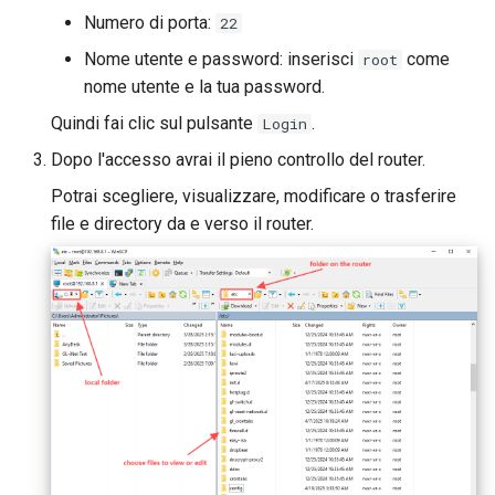
una condivisione Samba
Numero di porta:
22
GL-MT2500/GL-MT2500A
Abilitare il cascading VPN
(Brume 2)
Nome utente e password: inserisci
come
root
Il server WireGuard non
nome utente e la tua password.
funziona correttamente
Usare WireGuard per
GL-SFT1200 (Opal)
Quindi fai clic sul pulsante
.
Login
proteggere RDP da reti
esterne
Bloccato su "Installing"
Dopo l'accesso avrai il pieno controllo del router.
GL-MT300N-V2 (Mango)
durante l'aggiornamento
Potrai scegliere, visualizzare, modificare o trasferire
firmware
Ottenere file di
GL-AR300M (Shadow)
file e directory da e verso il router.
configurazione dai provider
WireGuard
Bloccato su "Reverting"
SIMPoYo 4G uFi
durante il ripristino firmwar
Riservare un IP fisso per il
GL-M2
client OpenVPN
Bloccato su "Rebooting"
durante il riavvio firmware
GL-S200
Consentire l'accesso alla
WAN quando il client VPN e
Come risolvere un conflitto
GL-S20
abilitato
sottorete
GL-S10