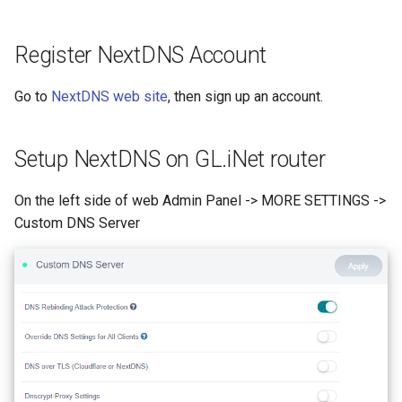
GL-MV1000
GL-B2200(Velica)
アプリケーション
アプリケーション
アプリケーション
アプリケーション
その他の設定
VPN
アプリケーション
アプリケーション
アプリケーション
アプリケーション
アプリケーション
Register NextDNS Account
GL-B2200
GL-SFT1200 (Opal)
その他の設定
その他の設定
その他の設定
その他の設定
アプリケーション
その他の設定
その他の設定
その他の設定
その他の設定
その他の設定
Go to
NextDNS web site
, then sign up an account.
GL-B1300
GL-AX1800(Flint)
その他の設定
Setup NextDNS on GL.iNet router
GL-SFT1200
GL-XE300(Puli)
On the left side of web Admin Panel -> MORE SETTINGS ->
GL-AX1800
microuter-N300
Custom DNS Server
microuter-N300