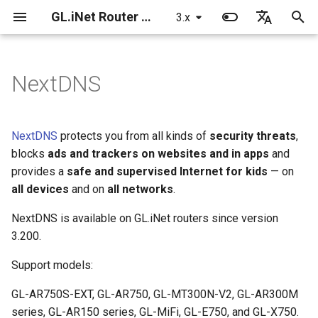
GL.iNet Router Docs 3
3.x
検
English
索
Japanese
NextDNS
ホーム
モデル分類
モデル分類
Register NextDNS Account
LED 指標
基本設定
基本設定
基本設定
基本設定
基本設定
基本設定
基本設定
基本設定
基本設定
基本設定
基本設定
を
初
GL-AR300M
ミニルーター
Setup NextDNS on GL.iNet
修復/リセット
ネットワーク
ネットワーク
ネットワーク
ネットワーク
ネットワーク
ネットワーク
ネットワーク
ネットワーク
ネットワーク
ネットワーク
ネットワーク
NextDNS
protects you from all kinds of
security threats
,
router
期
blocks
ads and trackers on websites and in apps
and
GL-MT300N-V2
GL-AR750(Creta)
ファームウェアを再インスト
無線
無線
無線
無線
クライアント
無線
無線
無線
無線
無線
無線
provides a
safe and supervised Internet for kids
— on
化
ール
all devices
and on
all networks
.
GL-AR750
GL-AR750S-EXT(Slate)
クライアント
クライアント
クライアント
クライアント
アップグレード
メッシュ
クライアント
クライアント
クライアント
クライアント
クライアント
WANポートをLANに
NextDNS is available on GL.iNet routers since version
GL-AR750S
GL-MT1300(Beryl)
アップグレード
アップグレード
アップグレード
アップグレード
ファイアウォール
クライアント
アップグレード
アップグレード
アップグレード
アップグレード
アップグレード
3.200.
キャプティブポータル
Support models:
GL-XE300
GL-MV1000(Brume)
ファイアウォール
ファイアウォール
ファイアウォール
ファイアウォール
VPN
アップグレード
ファイアウォール
ファイアウォール
ファイアウォール
ファイアウォール
ファイアウォール
よくある質問
GL-AR750S-EXT, GL-AR750, GL-MT300N-V2, GL-AR300M
GL-MT1300
GL-B1300(Convexa-B)
VPN
VPN
VPN
VPN
アプリケーション
ファイアウォール
VPN
VPN
VPN
VPN
VPN
series, GL-AR150 series, GL-MiFi, GL-E750, and GL-X750.