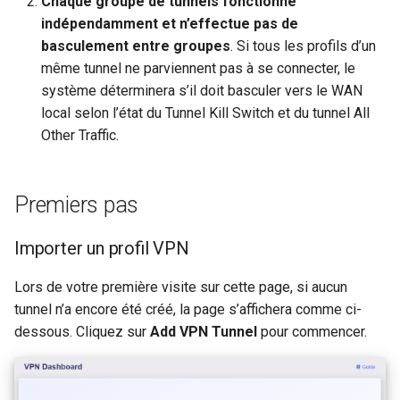
Chaque groupe de tunnels fonctionne
un partage Samba
Activer le VPN en cascade
GL-MT2500/GL-MT2500A
indépendamment et n’effectue pas de
c
Support technique via
(Brume 2)
basculement entre groupes
. Si tous les profils d’un
Le serveur WireGuard ne
GoodCloud
Utiliser WireGuard pour
h
même tunnel ne parviennent pas à se connecter, le
fonctionne pas correcteme
securiser RDP depuis
GL-SFT1200 (Opal)
système déterminera s’il doit basculer vers le WAN
e
l'exterieur du reseau
local selon l’état du Tunnel Kill Switch et du tunnel All
Bloque sur "Installing"
GL-MT300N-V2 (Mango)
Other Traffic.
pendant la mise a jour du
Obtenir les fichiers de
firmware
configuration des
GL-AR300M (Shadow)
fournisseurs de services
Premiers pas
Bloque sur "Reverting"
WireGuard
SIMPoYo 4G uFi
pendant la reinitialisation d
Importer un profil VPN
firmware
Reserver une IP fixe pour l
GL-M2
client OpenVPN
Lors de votre première visite sur cette page, si aucun
Bloque sur "Rebooting"
GL-S200
tunnel n’a encore été créé, la page s’affichera comme ci-
pendant le redemarrage du
Autoriser l'acces au WAN
dessous. Cliquez sur
Add VPN Tunnel
pour commencer.
firmware
lorsque le client VPN est
GL-S20
active
Comment resoudre un confl
GL-S10