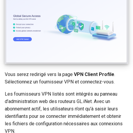
de sous-reseau
Acheminer le DNS du client
VPN vers le DNS amont du
GL-MT1300 (Beryl)
Pourquoi est-ce que je rec
serveur
un message du test DDNS
GL-AP1300 (Cirrus)
Mettre a jour les certificats
Pourquoi la vitesse de mo
serveur OpenVPN
GL-E750/GL-E750V2
VPN est-elle plus lente qu
(Mudi/Mudi V2)
prevu
Contourner le VPN pour le
DNS AdGuard Home
GL-X750 (Spitz)
Quelle est la capacite en
appareils de mon routeur
Vous serez redirigé vers la page
VPN Client Profile
.
GL-XE300 (Puli)
Sélectionnez un fournisseur VPN et connectez-vous.
Quelle est la couverture sa
GL-X300B (Collie)
Les fournisseurs VPN listés sont intégrés au panneau
fil de mon routeur
d’administration web des routeurs GL.iNet. Avec un
GL-AR750S (Slate)
abonnement actif, les utilisateurs n’ont qu’à saisir leurs
Mettre a niveau la version
identifiants pour se connecter immédiatement et obtenir
d'U-Boot
GL-AR750 (Creta)
les fichiers de configuration nécessaires aux connexions
VPN.