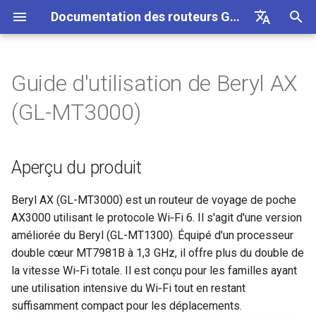
Documentation des routeurs GL.iNet 4
I
English
n
Deutsch
Guide d'utilisation de Beryl AX
Aperçu du produit
Internet
VPN
Connexion Internet
Firmware v4.9
Decouvrez nos nouveaux
Premiere configuration
Notification de probleme p
Impossible d'acceder au
Comment configurer
Telecharger le firmware
Etat du voyant LED
Configurer le client OpenV
SMS
Utiliser une carte eSIM
Site a site
Se connecter a un reseau 
Bloquer des appareils clie
Internet
Sans fil
Clients
GoodCloud
Tableau de bord VPN
Plug-ins
Pare-feu
Moteur DPI
Redirection de port
Apercu
i
Español
(GL-MT3000)
produits
GL-MT2500/GL-X3000/GL
panneau d'administration 
OpenVPN
physique avec les routeurs
t
Français
XE3000
GL.iNet
Contenu du colis
Notification de probleme
Cellulaire
Sans fil
Avertissement de votre
Mettre a niveau ou
Application mobile GL.iNet
Configurer le serveur
Transfert SMS
Acceder a LuCI via
Configurer un reseau invite
Configurer manuellement u
Ethernet
AstroWarp
Profil client VPN
DNS dynamique
Redirection de port
Statistiques des donnees
ACL
Mise a jour
Deballage et premiere
navigateur
Impossible de detecter le
Comment configurer
retrograder manuellement
OpenVPN
GoodCloud
IP statique sur des apparei
i
Italiano
configuration
Aperçu du produit
Notification de probleme e
hotspot 5G Android
WireGuard
Utiliser une carte eSIM
clients
Comment configurer Beryl AX
Depannage
eSIM
Clients
Ajouter Brume 2 a l'applicat
Obtenir les journaux du
Comprendre la couverture 
Repeteur
Client OpenVPN
Stockage reseau
Multi-WAN
Filtre de contenu
Acces administrateur
Taches planifiees
a
日本語
solutions pour GL-X3000/
physique avec les appareil
FAQ de depannage de la
mobile
Creer votre propre serveur
module
Fi, les points d'acces et la
X2000 ne fonctionnant pas
Android
Tutoriels
connexion Internet
Impossible de detecter le
Comment bloquer le trafic
domestique WireGuard
puissance d'emission
Verifier si vous disposez
VPN
GoodCloud
Services Cloud
1. Mise sous tension
Partage de connexion
Serveur OpenVPN
AdGuard Home
LAN
QoS
Mode NAT
Mot de passe administrate
l
Beryl AX (GL-MT3000) est un routeur de voyage de poche
Polski
avec les cartes SIM EE
hotspot 5G de l'iPhone
hors VPN
d'une IP publique
Changer le WAN en LAN
Mettre a niveau le module
AX3000 utilisant le protocole Wi‑Fi 6. Il s'agit d'une version
i
Se connecter a un hotspot
Configurer l'obfuscation V
Quectel
Configurer une passerelle
Mise a jour
Reseau
VPN
2. Connecter un appareil
Cellulaire
Client WireGuard
Controle parental
Reseau invite
SQM
Gestion de l'affichage
améliorée du Beryl (GL-MT1300). Équipé d'un processeur
public avec portail captif
Echec du partage de
Kill Switch VPN
drop-in
Mettre a niveau ou
s
Acceder a GL.iNet et AdGu
double cœur MT7981B à 1,3 GHz, il offre plus du double de
connexion de l'iPhone
retrograder votre routeur
Home via HTTPS
Se connecter a NordVPN v
Verifier l'etat de l'agregatio
Autres
Autres
Applications
3. Se connecter au panneau
Serveur WireGuard
Bark
Reseau IoT
Controle parental (v4.9)
USB et alimentation
la vitesse Wi‑Fi totale. Il est conçu pour les familles ayant
a
Connecter un appareil
TCP ou UDP
une IP dediee
de porteuses
Configurer la redirection de
d'administration web
une utilisation intensive du Wi‑Fi tout en restant
t
Ethernet uniquement au Wi-
Guide de depannage du
port sur le routeur principal
Se connecter au routeur en
Se connecter a l'antenne
Reseau
Tailscale
DNS
Fuseau horaire
suffisamment compact pour les déplacements.