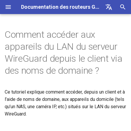
Documentation des routeurs GL.iNet 4
I
English
n
Deutsch
Comment accéder aux
GL-BE10000 (Slate 7 Pro)
Internet
Topologie
SMS
Utiliser une carte eSIM
Site a site
Se connecter a un reseau EAP
Bloquer des appareils clients
Connexion Internet
Firmware v4.9
Decouvrez nos nouveaux
Premiere configuration
Notification de probleme p
Impossible d'acceder au
Comment configurer
Telecharger le firmware
Etat du voyant LED
Internet
Sans fil
Clients
GoodCloud
Tableau de bord VPN
Plug-ins
Pare-feu
Moteur DPI
Redirection de port
Apercu
i
Español
appareils du LAN du serveur
physique avec les routeurs
produits
GL-MT2500/GL-X3000/GL
panneau d'administration 
OpenVPN
t
Français
GL.iNet
XE3000
GL-MT3600BE (Beryl 7)
Notification de probleme
Étapes de configuration
Transfert SMS
Acceder a LuCI via
Configurer un reseau invite
Configurer manuellement une
Sans fil
Avertissement de votre
Mettre a niveau ou
Application mobile GL.iNet
Ethernet
AstroWarp
Profil client VPN
DNS dynamique
Redirection de port
Statistiques des donnees
ACL
Mise a jour
WireGuard depuis le client via
GoodCloud
IP statique sur des appareils
Deballage et premiere
navigateur
Impossible de detecter le
Comment configurer
retrograder manuellement
i
Italiano
des noms de domaine ?
Utiliser une carte eSIM
clients
configuration
Notification de probleme e
hotspot 5G Android
WireGuard
GL-E5800 (Mudi 7)
Depannage
Obtenir les journaux du
Comprendre la couverture Wi-
Clients
1. Modifier les hôtes sur le
Ajouter Brume 2 a l'applicat
Repeteur
Client OpenVPN
Stockage reseau
Multi-WAN
Filtre de contenu
Acces administrateur
Taches planifiees
a
日本語
physique avec les appareils
solutions pour GL-X3000/
module
Fi, les points d'acces et la
serveur (facultatif)
FAQ de depannage de la
mobile
Android
X2000 ne fonctionnant pas
puissance d'emission
Verifier si vous disposez
Tutoriels
connexion Internet
Impossible de detecter le
Comment bloquer le trafic
GL-MT5000 (Brume 3)
VPN
Services Cloud
Partage de connexion
Serveur OpenVPN
AdGuard Home
LAN
QoS
Mode NAT
Mot de passe administrate
l
Polski
avec les cartes SIM EE
d'une IP publique
hotspot 5G de l'iPhone
hors VPN
Mettre a niveau le module
2. Autoriser l’accès à
Changer le WAN en LAN
Ce tutoriel explique comment accéder, depuis un client et à
i
Quectel
Configurer une passerelle
distance au LAN sur le
Se connecter a un hotspot
GL-BE9300 (Flint 3)
Mise a jour
VPN
Cellulaire
Client WireGuard
Controle parental
Reseau invite
SQM
Gestion de l'affichage
l’aide de noms de domaine, aux appareils du domicile (tels
drop-in
Mettre a niveau ou
serveur
public avec portail captif
Echec du partage de
Kill Switch VPN
s
Acceder a GL.iNet et AdGu
qu’un NAS, une caméra IP, etc.) situés sur le LAN du serveur
retrograder votre routeur
connexion de l'iPhone
Verifier l'etat de l'agregation
Home via HTTPS
GL-BE6500 (Flint 3e)
Autres
Applications
Serveur WireGuard
Bark
Reseau IoT
Controle parental (v4.9)
USB et alimentation
WireGuard.
a
de porteuses
Configurer la redirection de
3. Exporter la configuration
Connecter un appareil
TCP ou UDP
t
port sur le routeur principal
Se connecter au routeur en
VPN
Ethernet uniquement au Wi-
Guide de depannage du
Se connecter a l'antenne
GL-BE3600 (Slate 7)
Reseau
Tailscale
DNS
Fuseau horaire