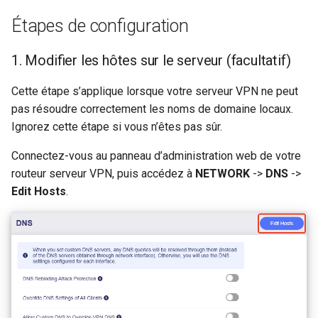
un partage Samba
GL-MT2500/GL-MT2500A
Étapes de configuration
c
Support technique via
(Brume 2)
GoodCloud
Le serveur WireGuard ne
h
1. Modifier les hôtes sur le serveur (facultatif)
fonctionne pas correcteme
GL-SFT1200 (Opal)
e
Cette étape s’applique lorsque votre serveur VPN ne peut
Bloque sur "Installing"
GL-MT300N-V2 (Mango)
pas résoudre correctement les noms de domaine locaux.
pendant la mise a jour du
Ignorez cette étape si vous n’êtes pas sûr.
firmware
GL-AR300M (Shadow)
Connectez-vous au panneau d’administration web de votre
Bloque sur "Reverting"
SIMPoYo 4G uFi
routeur serveur VPN, puis accédez à
NETWORK
->
DNS
->
pendant la reinitialisation d
Edit Hosts
.
firmware
GL-M2
Bloque sur "Rebooting"
GL-S200
pendant le redemarrage du
firmware
GL-S20
Comment resoudre un confl
GL-S10