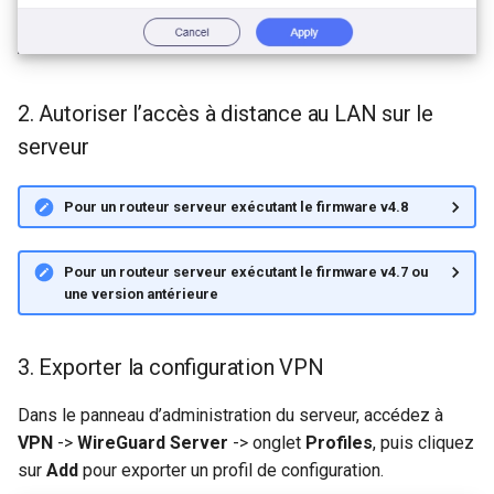
GL-B1300 (Convexa-B)
GL-S1300 (Convexa-S)
2. Autoriser l’accès à distance au LAN sur le
GL-MV1000 (Brume)
serveur
Pour un routeur serveur exécutant le firmware v4.8
Pour un routeur serveur exécutant le firmware v4.7 ou
une version antérieure
3. Exporter la configuration VPN
Dans le panneau d’administration du serveur, accédez à
VPN
->
WireGuard Server
-> onglet
Profiles
, puis cliquez
sur
Add
pour exporter un profil de configuration.