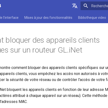
4
Initialisatio
English
e l'interface
Mises à jour des fonctionnalités
Bibliotheque video
Deutsch
Español
bloquer des appareils clients
Français
ues sur un routeur GL.iNet
Italiano
日本語
montre comment bloquer des appareils clients spécifiques sur un
Polski
appareils clients, vous empêchez les accès non autorisés à votr
er la sécurité de votre réseau ou de contrôler l'accès de votre fa
Net bloquent les appareils clients en fonction de leur adresse M
actères attribué à chaque appareil sur un réseau). Cette méthod
 d'adresses MAC.