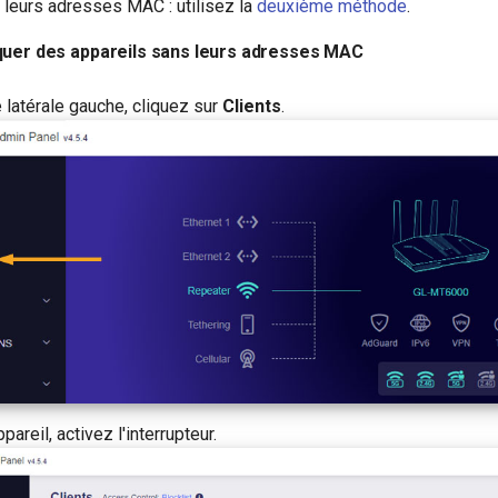
 leurs adresses MAC : utilisez la
deuxième méthode
.
quer des appareils sans leurs adresses MAC
 latérale gauche, cliquez sur
Clients
.
pareil, activez l'interrupteur.