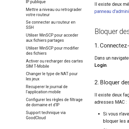
Installer ou changer les
drop-in
IP publique
Il existe deux mé
Acceder au LAN du client
antennes externes
Configurer la redirection de
Mettre a niveau ou retrograder
panneau d'adminis
WireGuard depuis le serveur
Comprendre les antennes
port sur le routeur principal
votre routeur
Acceder au LAN du serveur
cellulaires externes
Configurer l'acces WAN double
Se connecter au routeur en
OpenVPN depuis le client via un
filaire
SSH
Bloquer des
nom de domaine
Qu'est-ce que l'USB-C OTG et
Utiliser WinSCP pour acceder
Acceder au LAN du serveur
comment l'utiliser
aux fichiers partages
WireGuard depuis le client via
1. Connectez-
Utiliser WinSCP pour modifier
un nom de domaine
des fichiers
Activer OpenVPN TAP-S2S
Dans un navigat
Activer ou recharger des cartes
Activer le VPN en cascade
Login
.
SIM T-Mobile
Utiliser WireGuard pour
Changer le type de NAT pour
securiser RDP depuis
les jeux
2. Bloquer des
l'exterieur du reseau
Recuperer le journal de
Obtenir les fichiers de
l'application mobile
Il existe deux f
configuration des fournisseurs
Configurer les règles de filtrage
de services WireGuard
adresses MAC :
de domaine et d'IP
Reserver une IP fixe pour le
Support technique via
client OpenVPN
Si vous n'av
GoodCloud
Autoriser l'acces au WAN
bloquer les a
lorsque le client VPN est active