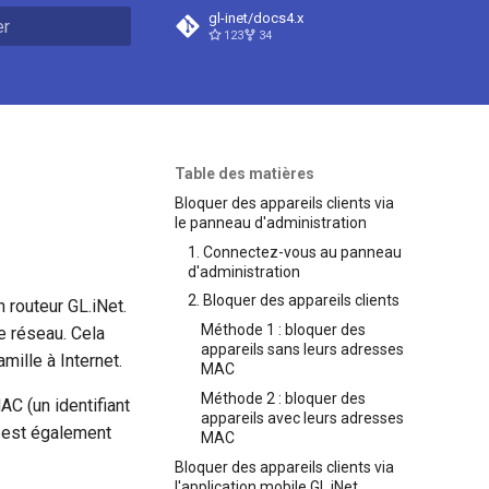
gl-inet/docs4.x
123
34
n de la recherche
Table des matières
Bloquer des appareils clients via
le panneau d'administration
1. Connectez-vous au panneau
d'administration
2. Bloquer des appareils clients
 routeur GL.iNet.
Méthode 1 : bloquer des
e réseau. Cela
appareils sans leurs adresses
mille à Internet.
MAC
Méthode 2 : bloquer des
AC (un identifiant
appareils avec leurs adresses
e est également
MAC
Bloquer des appareils clients via
l'application mobile GL.iNet