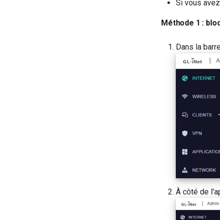
Si vous avez
Acheminer le DNS du client
VPN vers le DNS amont du
Méthode 1 : blo
serveur
Mettre a jour les certificats du
Dans la barre
serveur OpenVPN
Contourner le VPN pour le DNS
AdGuard Home
À côté de l'ap