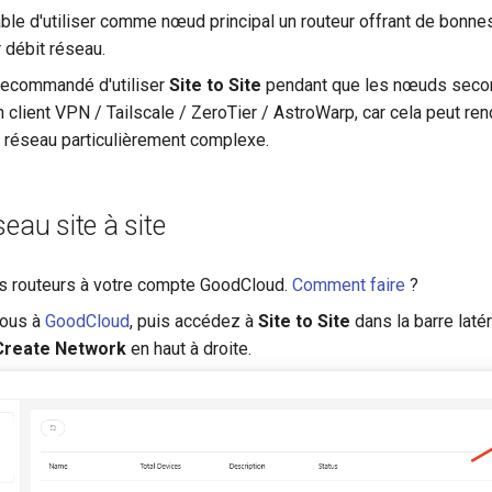
rable d'utiliser comme nœud principal un routeur offrant de bonn
r débit réseau.
ecommandé d'utiliser
Site to Site
pendant que les nœuds second
client VPN / Tailscale / ZeroTier / AstroWarp, car cela peut ren
n réseau particulièrement complexe.
seau site à site
s routeurs à votre compte GoodCloud.
Comment faire
?
vous à
GoodCloud
, puis accédez à
Site to Site
dans la barre laté
Create Network
en haut à droite.