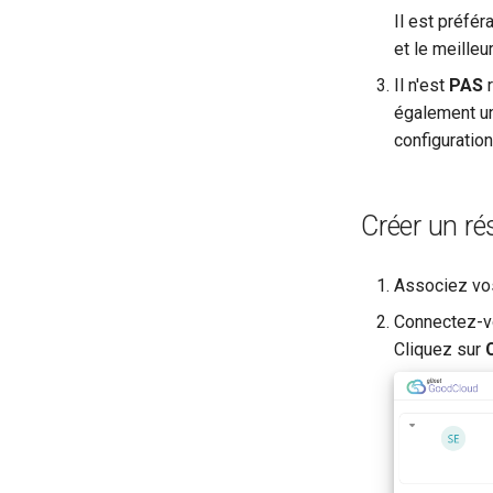
Il est préfé
et le meilleu
Il n'est
PAS
r
également un 
configuratio
Créer un ré
Associez vo
Connectez-
Cliquez sur