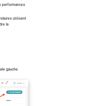
es performances
aires utilisent
dre la
rale gauche.