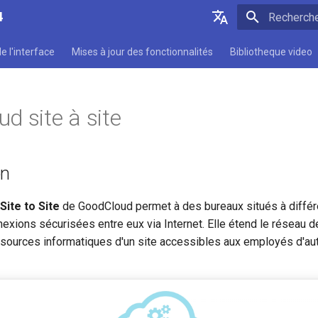
4
Initialisatio
English
e l'interface
Mises à jour des fonctionnalités
Bibliotheque video
Deutsch
Español
d site à site
Français
Italiano
on
日本語
Polski
Site to Site
de GoodCloud permet à des bureaux situés à différ
nexions sécurisées entre eux via Internet. Elle étend le réseau de
ssources informatiques d'un site accessibles aux employés d'aut