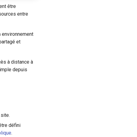
ent être
ssources entre
un environnement
partagé et
cès à distance à
simple depuis
site.
tre défini
blique
.