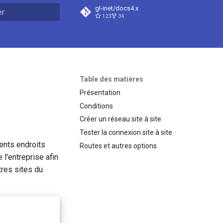
gl-inet/docs4.x
123
34
n de la recherche
Table des matières
Présentation
Conditions
Créer un réseau site à site
Tester la connexion site à site
ents endroits
Routes et autres options
 l'entreprise afin
res sites du