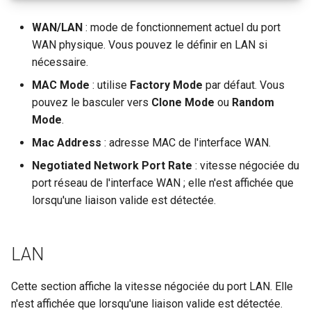
un partage Samba
Activer le VPN en cascade
GL-MT2500/GL-MT2500A
c
WAN/LAN
: mode de fonctionnement actuel du port
Support technique via
(Brume 2)
WAN physique. Vous pouvez le définir en LAN si
Le serveur WireGuard ne
GoodCloud
Utiliser WireGuard pour
h
nécessaire.
fonctionne pas correcteme
securiser RDP depuis
GL-SFT1200 (Opal)
e
l'exterieur du reseau
MAC Mode
: utilise
Factory Mode
par défaut. Vous
Bloque sur "Installing"
GL-MT300N-V2 (Mango)
pouvez le basculer vers
Clone Mode
ou
Random
pendant la mise a jour du
Obtenir les fichiers de
Mode
.
firmware
configuration des
GL-AR300M (Shadow)
Mac Address
: adresse MAC de l'interface WAN.
fournisseurs de services
Bloque sur "Reverting"
WireGuard
Negotiated Network Port Rate
: vitesse négociée du
SIMPoYo 4G uFi
pendant la reinitialisation d
port réseau de l'interface WAN ; elle n'est affichée que
firmware
Reserver une IP fixe pour l
lorsqu'une liaison valide est détectée.
GL-M2
client OpenVPN
Bloque sur "Rebooting"
GL-S200
pendant le redemarrage du
Autoriser l'acces au WAN
LAN
firmware
lorsque le client VPN est
GL-S20
active
Cette section affiche la vitesse négociée du port LAN. Elle
Comment resoudre un confl
n'est affichée que lorsqu'une liaison valide est détectée.
GL-S10