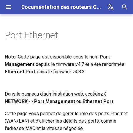
Documentation des routeurs GL.iNet 4
I
English
n
Deutsch
Port Ethernet
GL-BE10000 (Slate 7 Pro)
Internet
VPN
Internet
Sans fil
Clients
GoodCloud
Tableau de bord VPN
Plug-ins
WAN
Moteur DPI
Redirection de port
Apercu
Firmware v4.9
Decouvrez nos nouveaux
Premiere configuration
Notification de probleme p
Impossible d'acceder au
Comment configurer
Telecharger le firmware
Etat du voyant LED
Configurer le client OpenV
SMS
Utiliser une carte eSIM
Site a site
Se connecter a un reseau 
Bloquer des appareils clie
i
Español
produits
GL-MT2500/GL-X3000/GL
panneau d'administration 
OpenVPN
physique avec les routeurs
t
Français
XE3000
GL.iNet
GL-MT3600BE (Beryl 7)
Notification de probleme
Cellulaire
Ethernet
AstroWarp
Profil client VPN
DNS dynamique
LAN
Statistiques des donnees
ACL
Mise a jour
Avertissement de votre
Mettre a niveau ou
Application mobile GL.iNet
Configurer le serveur
Transfert SMS
Acceder a LuCI via
Configurer un reseau invite
Configurer manuellement u
Note
: Cette page est disponible sous le nom
Port
Deballage et premiere
navigateur
Impossible de detecter le
Comment configurer
retrograder manuellement
OpenVPN
GoodCloud
IP statique sur des apparei
i
Italiano
Management
depuis le firmware v4.7 et a été renommée
configuration
Notification de probleme e
hotspot 5G Android
WireGuard
Utiliser une carte eSIM
clients
GL-E5800 (Mudi 7)
Depannage
eSIM
Repeteur
Client OpenVPN
Stockage reseau
Dual-Ethernet WAN
Filtre de contenu
Acces administrateur
Taches planifiees
Ajouter Brume 2 a l'applicat
Obtenir les journaux du
Comprendre la couverture 
Ethernet Port
dans le firmware v4.8.3.
a
日本語
solutions pour GL-X3000/
physique avec les appareil
FAQ de depannage de la
mobile
Creer votre propre serveur
module
Fi, les points d'acces et la
X2000 ne fonctionnant pas
Android
Tutoriels
connexion Internet
Impossible de detecter le
Comment bloquer le trafic
domestique WireGuard
puissance d'emission
Verifier si vous disposez
GL-MT5000 (Brume 3)
VPN
GoodCloud
Partage de connexion
Serveur OpenVPN
AdGuard Home
QoS
Mode NAT
Mot de passe administrateur
l
Polski
avec les cartes SIM EE
hotspot 5G de l'iPhone
hors VPN
d'une IP publique
Changer le WAN en LAN
Mettre a niveau le module
Dans le panneau d'administration web, accédez à
i
Se connecter a un hotspot
Configurer l'obfuscation V
Quectel
Configurer une passerelle
GL-BE9300 (Flint 3)
Mise a jour
Reseau
Cellulaire
Client WireGuard
Controle parental
SQM
Gestion de l'affichage
NETWORK
->
Port Management
ou
Ethernet Port
.
public avec portail captif
Echec du partage de
Kill Switch VPN
drop-in
Mettre a niveau ou
s
Acceder a GL.iNet et AdGu
connexion de l'iPhone
retrograder votre routeur
Home via HTTPS
Se connecter a NordVPN v
Verifier l'etat de l'agregatio
GL-BE6500 (Flint 3e)
Autres
Autres
Serveur WireGuard
Bark
Controle parental (v4.9)
USB et alimentation
Cette page vous permet de gérer le rôle des ports Ethernet
a
Connecter un appareil
TCP ou UDP
une IP dediee
de porteuses
Configurer la redirection de
(WAN/LAN) et d'afficher les détails des ports, comme
t
Ethernet uniquement au Wi-
Guide de depannage du
port sur le routeur principal
Se connecter au routeur en
Se connecter a l'antenne
GL-BE3600 (Slate 7)
Tailscale
Fuseau horaire
l'adresse MAC et la vitesse négociée.