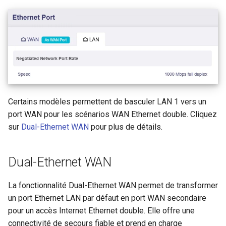
de sous-reseau
Acheminer le DNS du client
VPN vers le DNS amont du
GL-MT1300 (Beryl)
Pourquoi est-ce que je rec
serveur
un message du test DDNS
GL-AP1300 (Cirrus)
Mettre a jour les certificats
Pourquoi la vitesse de mo
serveur OpenVPN
GL-E750/GL-E750V2
VPN est-elle plus lente qu
(Mudi/Mudi V2)
prevu
Contourner le VPN pour le
DNS AdGuard Home
Certains modèles permettent de basculer LAN 1 vers un
GL-X750 (Spitz)
Quelle est la capacite en
port WAN pour les scénarios WAN Ethernet double. Cliquez
appareils de mon routeur
sur
Dual-Ethernet WAN
pour plus de détails.
GL-XE300 (Puli)
Quelle est la couverture sa
GL-X300B (Collie)
Dual-Ethernet WAN
fil de mon routeur
GL-AR750S (Slate)
La fonctionnalité Dual-Ethernet WAN permet de transformer
Mettre a niveau la version
un port Ethernet LAN par défaut en port WAN secondaire
d'U-Boot
GL-AR750 (Creta)
pour un accès Internet Ethernet double. Elle offre une
connectivité de secours fiable et prend en charge