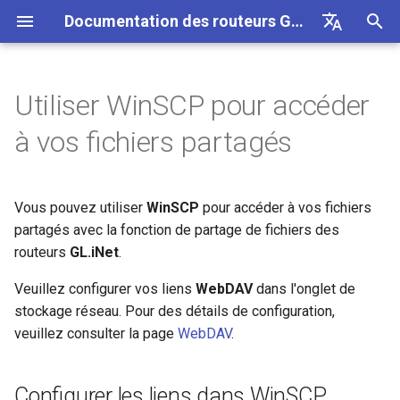
Documentation des routeurs GL.iNet 4
I
English
n
Deutsch
Utiliser WinSCP pour accéder
GL-BE10000 (Slate 7 Pro)
Internet
Configurer le client OpenVPN
SMS
Utiliser une carte eSIM
Site a site
Se connecter a un reseau EAP
Configurer les liens dans
Connexion Internet
Firmware v4.9
Decouvrez nos nouveaux
Premiere configuration
Notification de probleme p
Impossible d'acceder au
Comment configurer
Telecharger le firmware
Etat du voyant LED
Internet
Sans fil
Clients
GoodCloud
Tableau de bord VPN
Plug-ins
Pare-feu
Moteur DPI
Redirection de port
Apercu
i
Español
à vos fichiers partagés
physique avec les routeurs
WinSCP
produits
GL-MT2500/GL-X3000/GL
panneau d'administration 
OpenVPN
t
Français
GL.iNet
XE3000
GL-MT3600BE (Beryl 7)
Notification de probleme
Configurer le serveur
Transfert SMS
Acceder a LuCI via
Configurer un reseau invite
Sans fil
Avertissement de votre
Mettre a niveau ou
Application mobile GL.iNet
Ethernet
AstroWarp
Profil client VPN
DNS dynamique
Redirection de port
Statistiques des donnees
ACL
Mise a jour
OpenVPN
GoodCloud
Deballage et premiere
navigateur
Impossible de detecter le
Comment configurer
retrograder manuellement
i
Italiano
Utiliser une carte eSIM
configuration
Vous pouvez utiliser
WinSCP
pour accéder à vos fichiers
Notification de probleme e
hotspot 5G Android
WireGuard
GL-E5800 (Mudi 7)
Depannage
Obtenir les journaux du
Comprendre la couverture Wi-
Clients
Ajouter Brume 2 a l'applicat
Repeteur
Client OpenVPN
Stockage reseau
Multi-WAN
Filtre de contenu
Acces administrateur
Taches planifiees
a
日本語
physique avec les appareils
solutions pour GL-X3000/
Creer votre propre serveur
module
Fi, les points d'acces et la
partagés avec la fonction de partage de fichiers des
FAQ de depannage de la
mobile
Android
X2000 ne fonctionnant pas
domestique WireGuard
puissance d'emission
Tutoriels
connexion Internet
Impossible de detecter le
Comment bloquer le trafic
GL-MT5000 (Brume 3)
VPN
Services Cloud
routeurs
GL.iNet
.
Partage de connexion
Serveur OpenVPN
AdGuard Home
LAN
QoS
Mode NAT
Mot de passe administrate
l
Polski
avec les cartes SIM EE
hotspot 5G de l'iPhone
hors VPN
Mettre a niveau le module
Changer le WAN en LAN
i
Veuillez configurer vos liens
WebDAV
dans l'onglet de
Configurer l'obfuscation VPN
Quectel
Configurer une passerelle
Se connecter a un hotspot
GL-BE9300 (Flint 3)
Mise a jour
VPN
Cellulaire
Client WireGuard
Controle parental
Reseau invite
SQM
Gestion de l'affichage
stockage réseau. Pour des détails de configuration,
drop-in
public avec portail captif
Echec du partage de
Kill Switch VPN
s
Acceder a GL.iNet et AdGu
veuillez consulter la page
WebDAV
.
connexion de l'iPhone
Se connecter a NordVPN via
Verifier l'etat de l'agregation
Home via HTTPS
GL-BE6500 (Flint 3e)
Autres
Applications
Serveur WireGuard
Bark
Reseau IoT
Controle parental (v4.9)
USB et alimentation
a
une IP dediee
de porteuses
Configurer la redirection de
Connecter un appareil
TCP ou UDP
t
port sur le routeur principal
Ethernet uniquement au Wi-
Guide de depannage du
Se connecter a l'antenne
GL-BE3600 (Slate 7)
Reseau
Tailscale
DNS
Fuseau horaire
Configurer les liens dans WinSCP