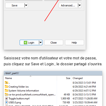
de sous-reseau
Acheminer le DNS du client
VPN vers le DNS amont du
GL-MT1300 (Beryl)
serveur
Pourquoi est-ce que je rec
un message du test DDNS
GL-AP1300 (Cirrus)
Mettre a jour les certificats du
serveur OpenVPN
Pourquoi la vitesse de mo
GL-E750/GL-E750V2
VPN est-elle plus lente qu
(Mudi/Mudi V2)
prevu
Contourner le VPN pour le
DNS AdGuard Home
GL-X750 (Spitz)
Quelle est la capacite en
Saisissez votre nom d'utilisateur et votre mot de passe,
appareils de mon routeur
GL-XE300 (Puli)
puis cliquez sur Save et Login ; le dossier partagé s'ouvrira.
Quelle est la couverture sa
GL-X300B (Collie)
fil de mon routeur
GL-AR750S (Slate)
Mettre a niveau la version
d'U-Boot
GL-AR750 (Creta)