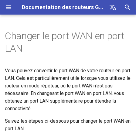
Documentation des routeurs GL.iNet 4
I
English
n
Deutsch
Changer le port WAN en port
GL-BE10000 (Slate 7 Pro)
Premiere configuration
Notification de probleme pour
Impossible d'acceder au
Comment configurer
Telecharger le firmware
Pour le firmware 4.7 et
VPN
Connexion Internet
Firmware v4.9
Decouvrez nos nouveaux
Configurer le client OpenV
SMS
Utiliser une carte eSIM
Site a site
Se connecter a un reseau 
Bloquer des appareils clie
Internet
Sans fil
Clients
GoodCloud
Tableau de bord VPN
Plug-ins
Pare-feu
Moteur DPI
Redirection de port
Apercu
i
Español
LAN
GL-MT2500/GL-X3000/GL-
panneau d'administration web
OpenVPN
versions ultérieures
produits
physique avec les routeurs
t
Français
XE3000
GL.iNet
GL-MT3600BE (Beryl 7)
Avertissement de votre
Mettre a niveau ou
Cellulaire
Sans fil
Configurer le serveur
Transfert SMS
Acceder a LuCI via
Configurer un reseau invite
Configurer manuellement u
Ethernet
AstroWarp
Profil client VPN
DNS dynamique
Redirection de port
Statistiques des donnees
ACL
Mise a jour
navigateur
Impossible de detecter le
Comment configurer
retrograder manuellement
Pour le firmware 4.6 et
Deballage et premiere
OpenVPN
GoodCloud
IP statique sur des apparei
i
Italiano
Notification de probleme et
hotspot 5G Android
WireGuard
versions antérieures
configuration
Vous pouvez convertir le port WAN de votre routeur en port
Utiliser une carte eSIM
clients
GL-E5800 (Mudi 7)
eSIM
Clients
Obtenir les journaux du
Comprendre la couverture 
Repeteur
Client OpenVPN
Stockage reseau
Multi-WAN
Filtre de contenu
Acces administrateur
Taches planifiees
a
日本語
solutions pour GL-X3000/GL-
physique avec les appareil
FAQ de depannage de la
LAN. Cela est particulièrement utile lorsque vous utilisez le
Creer votre propre serveur
module
Fi, les points d'acces et la
X2000 ne fonctionnant pas
Android
connexion Internet
Impossible de detecter le
Comment bloquer le trafic
Tutoriels
domestique WireGuard
puissance d'emission
Verifier si vous disposez
GL-MT5000 (Brume 3)
GoodCloud
Services Cloud
routeur en mode répéteur, où le port WAN n'est pas
Partage de connexion
Serveur OpenVPN
AdGuard Home
LAN
QoS
Mode NAT
Mot de passe administrate
l
Polski
avec les cartes SIM EE
hotspot 5G de l'iPhone
hors VPN
d'une IP publique
Mettre a niveau le module
nécessaire. En changeant le port WAN en port LAN, vous
i
Se connecter a un hotspot
Configurer l'obfuscation V
Quectel
Configurer une passerelle
GL-BE9300 (Flint 3)
Reseau
VPN
Cellulaire
Client WireGuard
Controle parental
Reseau invite
SQM
Gestion de l'affichage
obtenez un port LAN supplémentaire pour étendre la
public avec portail captif
Echec du partage de
Kill Switch VPN
drop-in
Mettre a niveau ou
s
connectivité.
connexion de l'iPhone
retrograder votre routeur
Se connecter a NordVPN v
Verifier l'etat de l'agregatio
GL-BE6500 (Flint 3e)
Autres
Applications
Serveur WireGuard
Bark
Reseau IoT
Controle parental (v4.9)
USB et alimentation
a
Suivez les étapes ci-dessous pour changer le port WAN en
Connecter un appareil
TCP ou UDP
une IP dediee
de porteuses
Configurer la redirection de
port LAN.
t
Ethernet uniquement au Wi-Fi
Guide de depannage du
port sur le routeur principal
Se connecter au routeur en
GL-BE3600 (Slate 7)
Reseau
Tailscale
DNS
Fuseau horaire