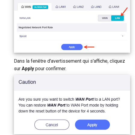
de sous-reseau
Acheminer le DNS du client
VPN vers le DNS amont du
GL-MT1300 (Beryl)
Pourquoi est-ce que je recois
serveur
un message du test DDNS
GL-AP1300 (Cirrus)
Mettre a jour les certificats
Pourquoi la vitesse de mon
serveur OpenVPN
GL-E750/GL-E750V2
VPN est-elle plus lente que
(Mudi/Mudi V2)
prevu
Contourner le VPN pour le
DNS AdGuard Home
Dans la fenêtre d'avertissement qui s'affiche, cliquez
GL-X750 (Spitz)
Quelle est la capacite en
sur
Apply
pour confirmer.
appareils de mon routeur
GL-XE300 (Puli)
Quelle est la couverture sans
GL-X300B (Collie)
fil de mon routeur
GL-AR750S (Slate)
Mettre a niveau la version
d'U-Boot
GL-AR750 (Creta)