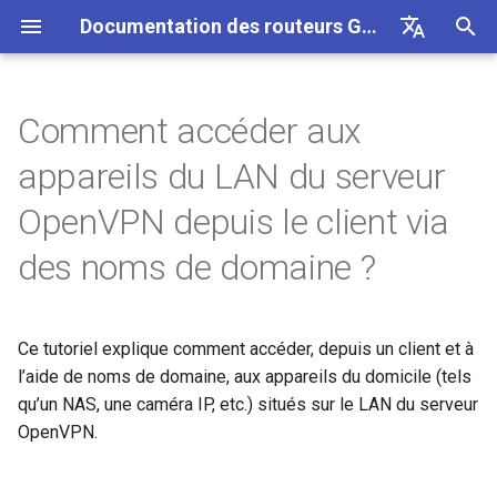
Documentation des routeurs GL.iNet 4
I
English
n
Deutsch
Comment accéder aux
GL-BE10000 (Slate 7 Pro)
Internet
Topologie
SMS
Utiliser une carte eSIM
Site a site
Se connecter a un reseau EAP
Bloquer des appareils clients
Connexion Internet
Firmware v4.9
Decouvrez nos nouveaux
Premiere configuration
Notification de probleme p
Impossible d'acceder au
Comment configurer
Telecharger le firmware
Etat du voyant LED
Internet
Sans fil
Clients
GoodCloud
Tableau de bord VPN
Plug-ins
Pare-feu
Moteur DPI
Redirection de port
Apercu
i
Español
appareils du LAN du serveur
physique avec les routeurs
produits
GL-MT2500/GL-X3000/GL
panneau d'administration 
OpenVPN
t
Français
GL.iNet
XE3000
GL-MT3600BE (Beryl 7)
Notification de probleme
Étapes de configuration
Transfert SMS
Acceder a LuCI via
Configurer un reseau invite
Configurer manuellement une
Sans fil
Avertissement de votre
Mettre a niveau ou
Application mobile GL.iNet
Ethernet
AstroWarp
Profil client VPN
DNS dynamique
Redirection de port
Statistiques des donnees
ACL
Mise a jour
OpenVPN depuis le client via
GoodCloud
IP statique sur des appareils
Deballage et premiere
navigateur
Impossible de detecter le
Comment configurer
retrograder manuellement
i
Italiano
des noms de domaine ?
Utiliser une carte eSIM
clients
configuration
Notification de probleme e
hotspot 5G Android
WireGuard
GL-E5800 (Mudi 7)
Depannage
Obtenir les journaux du
Comprendre la couverture Wi-
Clients
1. Modifier les hôtes sur le
Ajouter Brume 2 a l'applicat
Repeteur
Client OpenVPN
Stockage reseau
Multi-WAN
Filtre de contenu
Acces administrateur
Taches planifiees
a
日本語
physique avec les appareils
solutions pour GL-X3000/
module
Fi, les points d'acces et la
serveur (facultatif)
FAQ de depannage de la
mobile
Android
X2000 ne fonctionnant pas
puissance d'emission
Verifier si vous disposez
Tutoriels
connexion Internet
Impossible de detecter le
Comment bloquer le trafic
GL-MT5000 (Brume 3)
VPN
Services Cloud
Partage de connexion
Serveur OpenVPN
AdGuard Home
LAN
QoS
Mode NAT
Mot de passe administrate
l
Polski
avec les cartes SIM EE
d'une IP publique
hotspot 5G de l'iPhone
hors VPN
Mettre a niveau le module
2. Autoriser l’accès à
Changer le WAN en LAN
Ce tutoriel explique comment accéder, depuis un client et à
i
Quectel
Configurer une passerelle
distance au LAN sur le
Se connecter a un hotspot
GL-BE9300 (Flint 3)
Mise a jour
VPN
Cellulaire
Client WireGuard
Controle parental
Reseau invite
SQM
Gestion de l'affichage
l’aide de noms de domaine, aux appareils du domicile (tels
drop-in
Mettre a niveau ou
serveur
public avec portail captif
Echec du partage de
Kill Switch VPN
s
Acceder a GL.iNet et AdGu
qu’un NAS, une caméra IP, etc.) situés sur le LAN du serveur
retrograder votre routeur
connexion de l'iPhone
Verifier l'etat de l'agregation
Home via HTTPS
GL-BE6500 (Flint 3e)
Autres
Applications
Serveur WireGuard
Bark
Reseau IoT
Controle parental (v4.9)
USB et alimentation
OpenVPN.
a
de porteuses
Configurer la redirection de
3. Exporter la configuration
Connecter un appareil
TCP ou UDP
t
port sur le routeur principal
Se connecter au routeur en
VPN
Ethernet uniquement au Wi-
Guide de depannage du
Se connecter a l'antenne
GL-BE3600 (Slate 7)
Reseau
Tailscale
DNS
Fuseau horaire