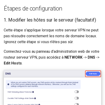
un partage Samba
GL-MT2500/GL-MT2500A
Étapes de configuration
c
Support technique via
(Brume 2)
GoodCloud
Le serveur WireGuard ne
h
1. Modifier les hôtes sur le serveur (facultatif)
fonctionne pas correcteme
GL-SFT1200 (Opal)
e
Cette étape s’applique lorsque votre serveur VPN ne peut
Bloque sur "Installing"
GL-MT300N-V2 (Mango)
pas résoudre correctement les noms de domaine locaux.
pendant la mise a jour du
Ignorez cette étape si vous n’êtes pas sûr.
firmware
GL-AR300M (Shadow)
Connectez-vous au panneau d’administration web de votre
Bloque sur "Reverting"
SIMPoYo 4G uFi
routeur serveur VPN, puis accédez à
NETWORK
->
DNS
->
pendant la reinitialisation d
Edit Hosts
.
firmware
GL-M2
Bloque sur "Rebooting"
GL-S200
pendant le redemarrage du
firmware
GL-S20
Comment resoudre un confl
GL-S10