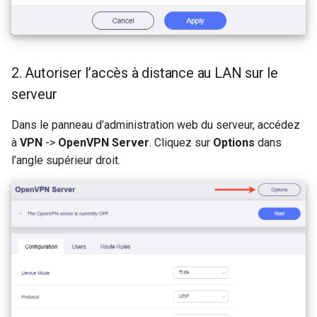
GL-B1300 (Convexa-B)
GL-S1300 (Convexa-S)
2. Autoriser l’accès à distance au LAN sur le
GL-MV1000 (Brume)
serveur
Dans le panneau d’administration web du serveur, accédez
à
VPN
->
OpenVPN Server
. Cliquez sur
Options
dans
l’angle supérieur droit.