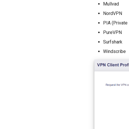
Acceleration reseau
Parametres avances
Mullvad
Parametres NAT
Langue
NordVPN
Aide
PIA (Private
PureVPN
Surfshark
Windscribe