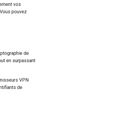
lement vos
. Vous pouvez
yptographie de
tout en surpassant
urnisseurs VPN
tifiants de