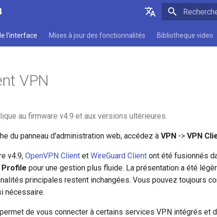
4
Initialisatio
English
e l'interface
Mises à jour des fonctionnalités
Bibliotheque video
Deutsch
Español
ient VPN
Français
Italiano
ique au firmware v4.9 et aux versions ultérieures.
日本語
uche du panneau d'administration web, accédez à
VPN
->
VPN Clie
Polski
re v4.9,
OpenVPN Client
et
WireGuard Client
ont été fusionnés d
 Profile
pour une gestion plus fluide. La présentation a été légè
nalités principales restent inchangées. Vous pouvez toujours co
i nécessaire.
permet de vous connecter à certains services VPN intégrés et d