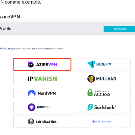
PN
comme exemple.
AzireVPN
.