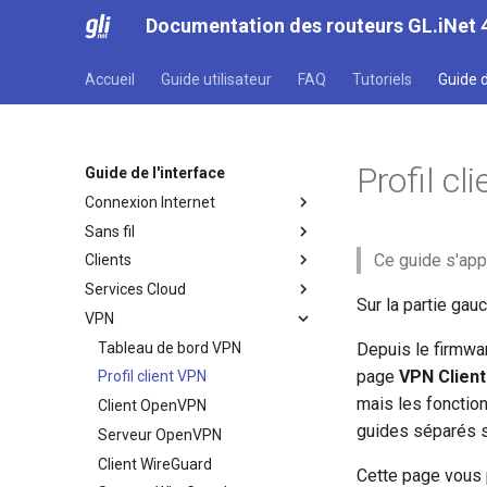
Documentation des routeurs GL.iNet 
Accueil
Guide utilisateur
FAQ
Tutoriels
Guide d
Profil cl
Guide de l'interface
Connexion Internet
Sans fil
Internet
Ce guide s'appl
Clients
Ethernet
Sans fil
Services Cloud
Repeteur
Clients
Sur la partie ga
VPN
Partage de connexion
GoodCloud
Cellulaire
AstroWarp
Tableau de bord VPN
Depuis le firmwa
page
VPN Client
Profil client VPN
mais les fonction
Client OpenVPN
guides séparés s
Serveur OpenVPN
Client WireGuard
Cette page vous 