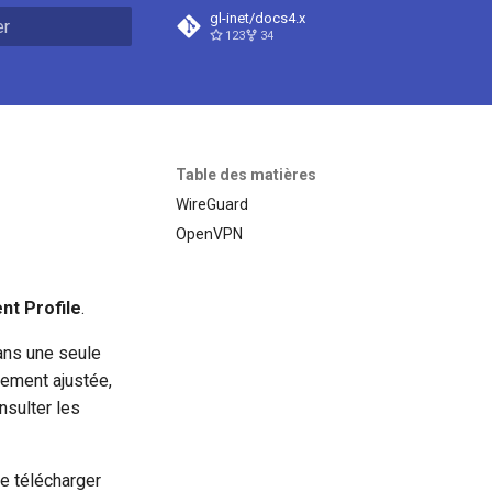
gl-inet/docs4.x
123
34
n de la recherche
Table des matières
WireGuard
OpenVPN
nt Profile
.
ans une seule
rement ajustée,
nsulter les
e télécharger