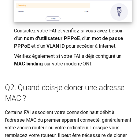
un partage Samba
Activer le VPN en cascade
GL-MT2500/GL-MT2500A
c
Support technique via
(Brume 2)
Le serveur WireGuard ne
GoodCloud
Utiliser WireGuard pour
h
fonctionne pas correctement
securiser RDP depuis
GL-SFT1200 (Opal)
Contactez votre FAI et vérifiez si vous avez besoin
e
l'exterieur du reseau
d'un
nom d'utilisateur PPPoE
, d'un
mot de passe
Bloque sur "Installing"
GL-MT300N-V2 (Mango)
PPPoE
et d'un
VLAN ID
pour accéder à Internet.
pendant la mise a jour du
Obtenir les fichiers de
Vérifiez également si votre FAI a déjà configuré un
firmware
configuration des
GL-AR300M (Shadow)
MAC binding
sur votre modem/ONT.
fournisseurs de services
Bloque sur "Reverting"
WireGuard
SIMPoYo 4G uFi
pendant la reinitialisation du
Q2. Quand dois-je cloner une adresse
firmware
Reserver une IP fixe pour l
GL-M2
client OpenVPN
MAC ?
Bloque sur "Rebooting"
GL-S200
pendant le redemarrage du
Autoriser l'acces au WAN
Certains FAI associent votre connexion haut débit à
firmware
lorsque le client VPN est
GL-S20
l'adresse MAC du premier appareil connecté, généralement
active
votre ancien routeur ou votre ordinateur. Lorsque vous
Comment resoudre un conflit
GL-S10
remplacez votre routeur, il peut être nécessaire de cloner