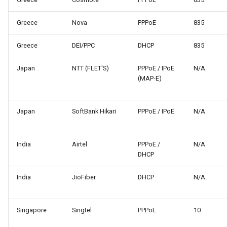
Greece
Nova
PPPoE
835
Greece
DEI/PPC
DHCP
835
Japan
NTT (FLET'S)
PPPoE / IPoE
N/A
(MAP-E)
Japan
SoftBank Hikari
PPPoE / IPoE
N/A
India
Airtel
PPPoE /
N/A
DHCP
India
JioFiber
DHCP
N/A
Singapore
Singtel
PPPoE
10