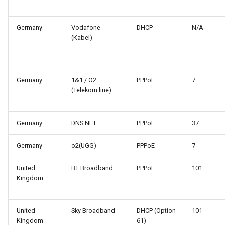
Germany
Vodafone
DHCP
N/A
(Kabel)
Germany
1&1 / O2
PPPoE
7
(Telekom line)
Germany
DNS:NET
PPPoE
37
Germany
o2(UGG)
PPPoE
7
United
BT Broadband
PPPoE
101
Kingdom
United
Sky Broadband
DHCP (Option
101
Kingdom
61)