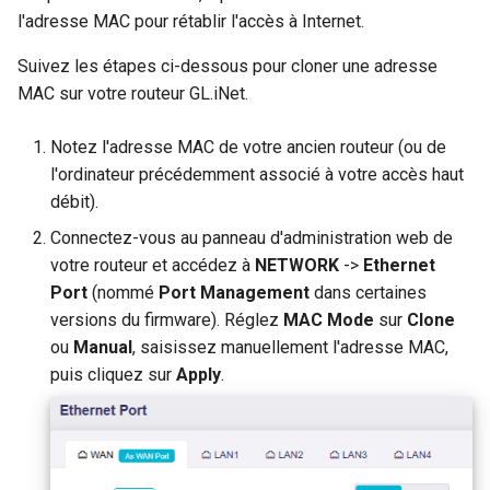
de sous-reseau
Acheminer le DNS du client
l'adresse MAC pour rétablir l'accès à Internet.
VPN vers le DNS amont du
GL-MT1300 (Beryl)
Pourquoi est-ce que je recois
serveur
Suivez les étapes ci-dessous pour cloner une adresse
un message du test DDNS
MAC sur votre routeur GL.iNet.
GL-AP1300 (Cirrus)
Mettre a jour les certificats
Pourquoi la vitesse de mon
serveur OpenVPN
Notez l'adresse MAC de votre ancien routeur (ou de
GL-E750/GL-E750V2
VPN est-elle plus lente que
l'ordinateur précédemment associé à votre accès haut
(Mudi/Mudi V2)
prevu
Contourner le VPN pour le
débit).
DNS AdGuard Home
GL-X750 (Spitz)
Connectez-vous au panneau d'administration web de
Quelle est la capacite en
votre routeur et accédez à
NETWORK
->
Ethernet
appareils de mon routeur
GL-XE300 (Puli)
Port
(nommé
Port Management
dans certaines
versions du firmware). Réglez
MAC Mode
sur
Clone
Quelle est la couverture sans
GL-X300B (Collie)
ou
Manual
, saisissez manuellement l'adresse MAC,
fil de mon routeur
puis cliquez sur
Apply
.
GL-AR750S (Slate)
Mettre a niveau la version
d'U-Boot
GL-AR750 (Creta)