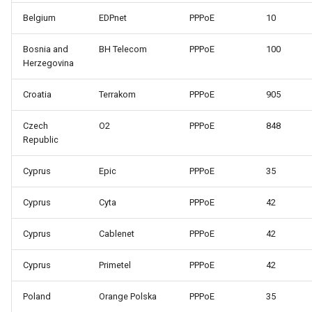
Belgium
EDPnet
PPPoE
10
Bosnia and
BH Telecom
PPPoE
100
Herzegovina
Croatia
Terrakom
PPPoE
905
Czech
O2
PPPoE
848
Republic
Cyprus
Epic
PPPoE
35
Cyprus
Cyta
PPPoE
42
Cyprus
Cablenet
PPPoE
42
Cyprus
Primetel
PPPoE
42
Poland
Orange Polska
PPPoE
35