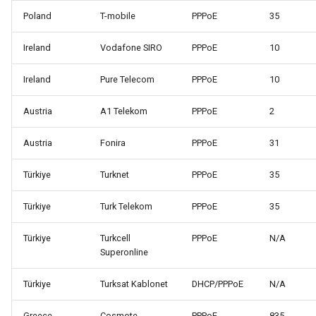
Poland
T-mobile
PPPoE
35
Ireland
Vodafone SIRO
PPPoE
10
Ireland
Pure Telecom
PPPoE
10
Austria
A1 Telekom
PPPoE
2
Austria
Fonira
PPPoE
31
Türkiye
Turknet
PPPoE
35
Türkiye
Turk Telekom
PPPoE
35
Türkiye
Turkcell
PPPoE
N/A
Superonline
Türkiye
Turksat Kablonet
DHCP/PPPoE
N/A
Greece
Cosmote
PPPoE
835