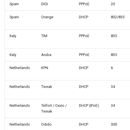
Spain
DIGI
PPPoE
20
Spain
Orange
DHCP
832/835
Italy
TIM
PPPoE
835
Italy
Aruba
PPPoE
835
Netherlands
KPN
DHCP
6
Netherlands
Tweak
DHCP
34
Netherlands
Telfort / Oxxio /
DHCP (IPoE)
34
Tweak
Netherlands
Odido
DHCP
300