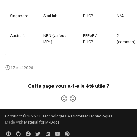
Singapore
StarHub
DHCP
N/A
Australia
NBN (various
PPPoE /
2
ISPs)
DHCP
(common)
17 mai 2026
Cette page vous a-t-elle été utile ?
Copyright © 2026 GL Technologies & Microuter Technologies
Made with
Material for MkDocs