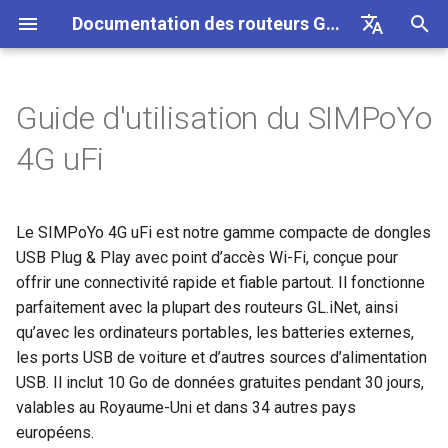
Documentation des routeurs GL.iNet 4
I
English
n
Deutsch
Guide d'utilisation du SIMPoYo
Indication LED
Internet
VPN
Connexion Internet
Firmware v4.9
Decouvrez nos nouveaux
Premiere configuration
Notification de probleme p
Impossible d'acceder au
Comment configurer
Telecharger le firmware
Etat du voyant LED
Configurer le client OpenV
SMS
Utiliser une carte eSIM
Site a site
Se connecter a un reseau 
Bloquer des appareils clie
Internet
Sans fil
Clients
GoodCloud
Tableau de bord VPN
Plug-ins
Pare-feu
Moteur DPI
Redirection de port
Apercu
i
Español
4G uFi
produits
GL-MT2500/GL-X3000/GL
panneau d'administration 
OpenVPN
physique avec les routeurs
t
Français
XE3000
GL.iNet
Activer la carte SIM
Notification de probleme
Cellulaire
Sans fil
Avertissement de votre
Mettre a niveau ou
Application mobile GL.iNet
Configurer le serveur
Transfert SMS
Acceder a LuCI via
Configurer un reseau invite
Configurer manuellement u
Ethernet
AstroWarp
Profil client VPN
DNS dynamique
Redirection de port
Statistiques des donnees
ACL
Mise a jour
Deballage et premiere
navigateur
Impossible de detecter le
Comment configurer
retrograder manuellement
OpenVPN
GoodCloud
IP statique sur des apparei
i
Italiano
configuration
Le SIMPoYo 4G uFi est notre gamme compacte de dongles
Notification de probleme e
hotspot 5G Android
WireGuard
Utiliser une carte eSIM
clients
Configuration Internet
Depannage
eSIM
Clients
Ajouter Brume 2 a l'applicat
Obtenir les journaux du
Comprendre la couverture 
Repeteur
Client OpenVPN
Stockage reseau
Multi-WAN
Filtre de contenu
Acces administrateur
Taches planifiees
a
日本語
solutions pour GL-X3000/
physique avec les appareil
USB Plug & Play avec point d’accès Wi-Fi, conçue pour
FAQ de depannage de la
mobile
Creer votre propre serveur
module
Fi, les points d'acces et la
X2000 ne fonctionnant pas
Android
Tutoriels
connexion Internet
Impossible de detecter le
Comment bloquer le trafic
domestique WireGuard
puissance d'emission
Verifier si vous disposez
VPN
GoodCloud
Services Cloud
offrir une connectivité rapide et fiable partout. Il fonctionne
Se connecter à un routeur
Partage de connexion
Serveur OpenVPN
AdGuard Home
LAN
QoS
Mode NAT
Mot de passe administrate
l
Polski
avec les cartes SIM EE
hotspot 5G de l'iPhone
hors VPN
d'une IP publique
GL.iNet
Changer le WAN en LAN
Mettre a niveau le module
parfaitement avec la plupart des routeurs GL.iNet, ainsi
i
Se connecter a un hotspot
Configurer l'obfuscation V
Quectel
Configurer une passerelle
Mise a jour
Reseau
VPN
Cellulaire
Client WireGuard
Controle parental
Reseau invite
SQM
Gestion de l'affichage
qu’avec les ordinateurs portables, les batteries externes,
public avec portail captif
Echec du partage de
Kill Switch VPN
drop-in
Mettre a niveau ou
s
Se connecter à un ordinateur
Acceder a GL.iNet et AdGu
les ports USB de voiture et d’autres sources d’alimentation
connexion de l'iPhone
retrograder votre routeur
Home via HTTPS
Se connecter a NordVPN v
Verifier l'etat de l'agregatio
Autres
Autres
Applications
Serveur WireGuard
Bark
Reseau IoT
Controle parental (v4.9)
USB et alimentation
USB. Il inclut 10 Go de données gratuites pendant 30 jours,
a
Connecter un appareil
TCP ou UDP
une IP dediee
de porteuses
Configurer la redirection de
Se connecter à une source
valables au Royaume-Uni et dans 34 autres pays
t
Ethernet uniquement au Wi-
Guide de depannage du
port sur le routeur principal
Se connecter au routeur en
d’alimentation USB
Se connecter a l'antenne
Reseau
Tailscale
DNS
Fuseau horaire
européens.