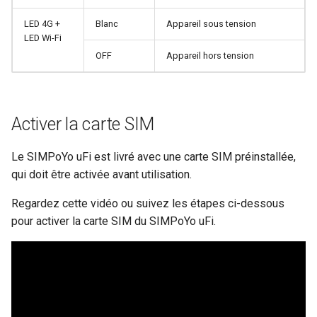
de sous-reseau
Acheminer le DNS du client
VPN vers le DNS amont du
LED 4G +
Blanc
Appareil sous tension
Pourquoi est-ce que je rec
serveur
LED Wi-Fi
un message du test DDNS
OFF
Appareil hors tension
Mettre a jour les certificats
Pourquoi la vitesse de mo
serveur OpenVPN
VPN est-elle plus lente qu
Activer la carte SIM
prevu
Contourner le VPN pour le
DNS AdGuard Home
Le SIMPoYo uFi est livré avec une carte SIM préinstallée,
Quelle est la capacite en
qui doit être activée avant utilisation.
appareils de mon routeur
Regardez cette vidéo ou suivez les étapes ci-dessous
Quelle est la couverture sa
pour activer la carte SIM du SIMPoYo uFi.
fil de mon routeur
Mettre a niveau la version
d'U-Boot