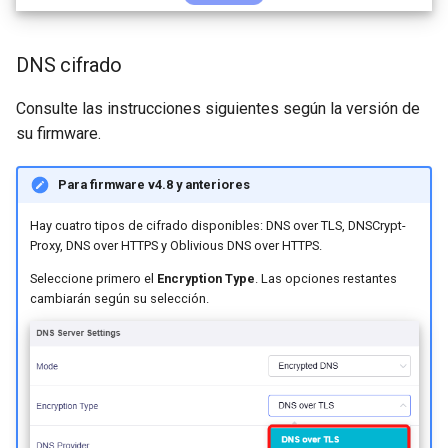
GL-B1300 (Convexa-B)
GL-S1300 (Convexa-S)
DNS cifrado
GL-MV1000 (Brume)
Consulte las instrucciones siguientes según la versión de
su firmware.
Para firmware v4.8 y anteriores
Hay cuatro tipos de cifrado disponibles: DNS over TLS, DNSCrypt-
Proxy, DNS over HTTPS y Oblivious DNS over HTTPS.
Seleccione primero el
Encryption Type
. Las opciones restantes
cambiarán según su selección.