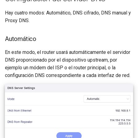
en la prueba de DDNS
servidor
GL-MT1300 (Beryl)
Hay cuatro modos: Automático, DNS cifrado, DNS manual y
Por qué la velocidad de mi
Actualizar los certificados 
Proxy DNS.
VPN es más lenta de lo
servidor OpenVPN
GL-AP1300 (Cirrus)
esperado
Automático
Hacer que el DNS de AdGu
GL-E750/GL-E750V2
Cuál es la capacidad de
Home evite la VPN
(Mudi/Mudi V2)
En este modo, el router usará automáticamente el servidor
dispositivos de mi router
DNS proporcionado por el dispositivo upstream, por
GL-X750 (Spitz)
ejemplo un módem del ISP o el router principal, o la
Cuál es la cobertura
configuración DNS correspondiente a cada interfaz de red.
inalámbrica de mi router
GL-XE300 (Puli)
Actualizar la versión de U-
GL-X300B (Collie)
Boot
GL-AR750S (Slate)
GL-AR750 (Creta)