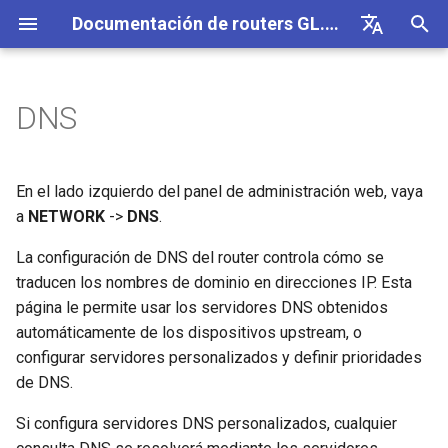
Documentación de routers GL.iNet 4
I
English
n
Deutsch
DNS
GL-BE10000 (Slate 7 Pro)
Internet
VPN
Internet
Inalámbrico
Clientes
GoodCloud
VPN Dashboard
Complementos
Configuración del servidor
DPI Engine
Port Forwarding
Información general
Firmware v4.9
Conoce nuestros nuevos
Configuración inicial
Aviso de problema para GL
No se puede acceder al pa
Cómo configurar OpenVPN
Descargar firmware
Estado del indicador LED
Configurar cliente OpenVP
SMS
Usar tarjeta física eSIM co
Sitio a sitio
Conectarse a una red EAP
Bloquear dispositivos clie
i
Español
DNS
productos
MT2500/GL-X3000/GL-
de administración web
routers GL.iNet
c
Français
XE3000
GL-MT3600BE (Beryl 7)
Avisos de problemas
Celular
Ethernet
AstroWarp
VPN Client Profile
DNS dinámico
Estadísticas de datos
ACL
Actualización
Advertencia del navegador
Cómo configurar WireGuard
Actualizar o degradar
App móvil de GL.iNet
Configurar servidor Open
Reenvío de SMS
Acceder a LuCI mediante
Configurar una red de
Configurar manualmente un
En el lado izquierdo del panel de administración web, vaya
Unboxing y configuración
Automático
No se puede detectar el
manualmente
Usar tarjeta física eSIM co
GoodCloud
invitados
IP estática en los
i
Italiano
a
NETWORK
->
DNS
.
inicial
Aviso de problema y
hotspot 5G de Android
dispositivos Android
dispositivos cliente
GL-E5800 (Mudi 7)
Solución de problemas
eSIM
Repetidor
Cliente OpenVPN
Almacenamiento en red
Filtro de contenido
Acceso de administrador
Tareas programadas
Preguntas frecuentes sobr
Cómo bloquear el tráfico
Añadir Brume 2 a la app mó
Crear tu propio servidor
Obtener registros del mód
a
日本語
soluciones para GL-
La configuración de DNS del router controla cómo se
DNS cifrado
la solución de problemas 
fuera de la VPN
doméstico WireGuard
Comprender la cobertura W
X3000/GL-X2000 cuando 
Tutoriales
conexión a Internet
No se puede detectar el
Fi, los puntos de acceso y 
Comprobar si tienes una IP
GL-MT5000 (Brume 3)
VPN
GoodCloud
Tethering
Servidor OpenVPN
AdGuard Home
QoS
Modo NAT
Contraseña de administrador
traducen los nombres de dominio en direcciones IP. Esta
Cambiar WAN a LAN
Actualizar módulo Quectel
l
Polski
funcionan con tarjetas SIM
hotspot 5G del iPhone
potencia de transmisión
pública
Comparación de tipos de
Kill Switch de VPN
Configurar la ofuscación de
página le permite usar los servidores DNS obtenidos
i
EE
cifrado
Conectarse a un hotspot
VPN
GL-BE9300 (Flint 3)
Actualización
Red
Celular
Cliente WireGuard
Control parental
SQM
Gestión de pantalla
Acceder a GL.iNet y AdGua
Comprobar el estado de la
automáticamente de los dispositivos upstream, o
público con portal cautivo
Fallo del tethering del iPh
Configurar drop-in gateway
Actualizar o degradar tu rou
z
TCP o UDP
Home mediante HTTPS
agregación de portadoras
configurar servidores personalizados y definir prioridades
DNS manual
Conectarse a NordVPN co
GL-BE6500 (Flint 3e)
Otros
Otros
Servidor WireGuard
Bark
Control parental (v4.9)
USB y alimentación
de DNS.
a
Conectar un dispositivo so
Guía de solución de
una IP dedicada
Configurar el reenvío de
Iniciar sesión por SSH en e
Parámetros de ofuscación
Conectarse a la antena
Configurar Spitz AX para
Si configura servidores DNS personalizados, cualquier
n
Ethernet a la red Wi-Fi
problemas de red celular
puertos en el router princip
router
Proxy DNS
AmneziaWG
Starlink
vehículos recreativos
GL-BE3600 (Slate 7)
Tailscale
Zona horaria