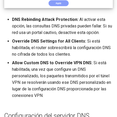
funciona correctamente
Activar VPN Cascading
Soporte técnico mediante
GL-MT2500/GL-MT2500A
GoodCloud
(Brume 2)
Se queda en "Installing"
Usar WireGuard para prote
DNS Rebinding Attack Protection:
Al activar esta
durante la actualización del
RDP desde fuera de la red
GL-SFT1200 (Opal)
opción, las consultas DNS privadas pueden fallar. Si su
firmware
red usa un portal cautivo, desactive esta opción.
Obtener archivos de
GL-MT300N-V2 (Mango)
Override DNS Settings for All Clients:
Si está
Se queda en "Reverting"
configuración de proveedo
habilitada, el router sobrescribirá la configuración DNS
durante el restablecimient
de WireGuard
GL-AR300M (Shadow)
no cifrada de todos los clientes.
del firmware
Reservar una IP fija para el
Allow Custom DNS to Override VPN DNS:
Si está
SIMPoYo 4G uFi
Se queda en "Rebooting"
cliente OpenVPN
habilitada, una vez que configure un DNS
durante el reinicio del
personalizado, los paquetes transmitidos por el túnel
GL-M2
firmware
Permitir acceso a la WAN
VPN se resolverán usando ese DNS personalizado en
cuando el cliente VPN está
lugar de la configuración DNS proporcionada por las
GL-S200
Cómo resolver un conflicto
habilitado
conexiones VPN.
subred
GL-S20
Enrutar el DNS del cliente
Por qué aparece un mensa
VPN al DNS ascendente de
Configuración del servidor DNS
GL-S10