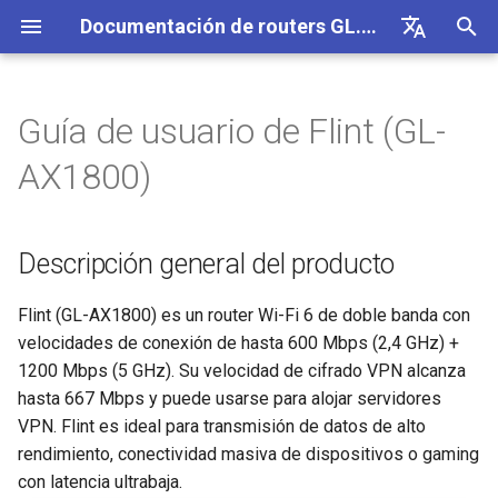
Documentación de routers GL.iNet 4
I
English
n
Deutsch
Guía de usuario de Flint (GL-
Descripción general del
Internet
VPN
Conexión a Internet
Firmware v4.9
Conoce nuestros nuevos
Configuración inicial
Aviso de problema para GL
No se puede acceder al pa
Cómo configurar OpenVPN
Descargar firmware
Estado del indicador LED
Configurar cliente OpenVP
SMS
Usar tarjeta física eSIM co
Sitio a sitio
Conectarse a una red EAP
Bloquear dispositivos clie
Internet
Inalámbrico
Clientes
GoodCloud
VPN Dashboard
Complementos
Firewall
DPI Engine
Port Forwarding
Información general
i
Español
AX1800)
producto
productos
MT2500/GL-X3000/GL-
de administración web
routers GL.iNet
c
Français
XE3000
Avisos de problemas
Celular
Inalámbrico
Advertencia del navegador
Cómo configurar WireGuard
Actualizar o degradar
App móvil de GL.iNet
Configurar servidor Open
Reenvío de SMS
Acceder a LuCI mediante
Configurar una red de
Configurar manualmente un
Ethernet
AstroWarp
VPN Client Profile
DNS dinámico
Reenvío de puertos
Estadísticas de datos
ACL
Actualización
Contenido del paquete
Unboxing y configuración
No se puede detectar el
manualmente
Usar tarjeta física eSIM co
GoodCloud
invitados
IP estática en los
i
Italiano
inicial
Descripción general del producto
Aviso de problema y
hotspot 5G de Android
dispositivos Android
dispositivos cliente
Solución de problemas
eSIM
Clientes
Preguntas frecuentes sobr
Cómo bloquear el tráfico
Añadir Brume 2 a la app mó
Crear tu propio servidor
Obtener registros del mód
Repetidor
Cliente OpenVPN
Almacenamiento en red
Multi-WAN
Filtro de contenido
Acceso de administrador
Tareas programadas
a
日本語
soluciones para GL-
Cómo configurar Flint
la solución de problemas 
fuera de la VPN
doméstico WireGuard
Comprender la cobertura W
X3000/GL-X2000 cuando 
Tutoriales
conexión a Internet
No se puede detectar el
Fi, los puntos de acceso y 
Comprobar si tienes una IP
VPN
GoodCloud
Servicios en la nube
Cambiar WAN a LAN
Actualizar módulo Quectel
Tethering
Servidor OpenVPN
AdGuard Home
LAN
QoS
Modo NAT
Contraseña de administrad
l
Flint (GL-AX1800) es un router Wi-Fi 6 de doble banda con
Polski
funcionan con tarjetas SIM
hotspot 5G del iPhone
potencia de transmisión
pública
1. Encendido
Kill Switch de VPN
Configurar la ofuscación de
velocidades de conexión de hasta 600 Mbps (2,4 GHz) +
i
EE
Conectarse a un hotspot
VPN
Actualización
Red
VPN
Acceder a GL.iNet y AdGua
Comprobar el estado de la
Celular
Cliente WireGuard
Control parental
Red de invitados
SQM
Gestión de pantalla
1200 Mbps (5 GHz). Su velocidad de cifrado VPN alcanza
público con portal cautivo
Fallo del tethering del iPh
Configurar drop-in gateway
Actualizar o degradar tu rou
z
2. Conectar un dispositivo
TCP o UDP
Home mediante HTTPS
agregación de portadoras
hasta 667 Mbps y puede usarse para alojar servidores
Conectarse a NordVPN co
Otros
Otros
Aplicaciones
Servidor WireGuard
Bark
IoT Network
Control parental (v4.9)
USB y alimentación
VPN. Flint es ideal para transmisión de datos de alto
a
Conectar un dispositivo so
Guía de solución de
una IP dedicada
Configurar el reenvío de
Iniciar sesión por SSH en e
3. Iniciar sesión en el panel
Parámetros de ofuscación
Conectarse a la antena
Configurar Spitz AX para
rendimiento, conectividad masiva de dispositivos o gaming
n
Ethernet a la red Wi-Fi
problemas de red celular
puertos en el router princip
router
de administración web
AmneziaWG
Starlink
vehículos recreativos
Red
Tailscale
DNS
Zona horaria
con latencia ultrabaja.