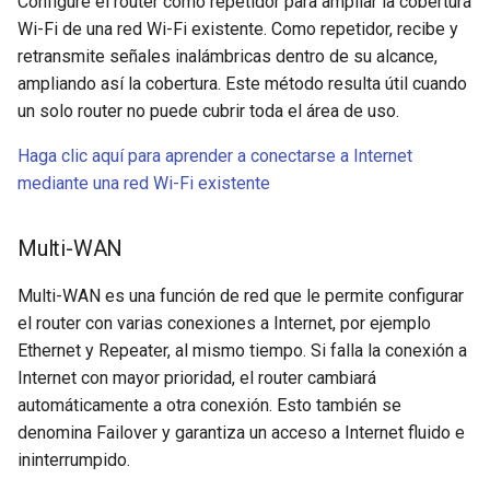
Configure el router como repetidor para ampliar la cobertura
Wi-Fi de una red Wi-Fi existente. Como repetidor, recibe y
Time Zone
retransmite señales inalámbricas dentro de su alcance,
ampliando así la cobertura. Este método resulta útil cuando
Log
un solo router no puede cubrir toda el área de uso.
Security
Haga clic aquí para aprender a conectarse a Internet
mediante una red Wi-Fi existente
Reset Firmware
Multi-WAN
Advanced Settings
Multi-WAN es una función de red que le permite configurar
el router con varias conexiones a Internet, por ejemplo
Ethernet y Repeater, al mismo tiempo. Si falla la conexión a
Internet con mayor prioridad, el router cambiará
automáticamente a otra conexión. Esto también se
denomina Failover y garantiza un acceso a Internet fluido e
ininterrumpido.