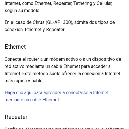
en la prueba de DDNS
servidor
Internet, como Ethernet, Repeater, Tethering y Cellular,
según su modelo.
IPv6
Por qué la velocidad de mi
Actualizar los certificados 
En el caso de Cirrus (GL-AP1300), admite dos tipos de
VPN es más lenta de lo
servidor OpenVPN
MAC Address
conexión: Ethernet y Repeater.
esperado
Hacer que el DNS de AdGu
Drop-in Gateway
Cuál es la capacidad de
Home evite la VPN
Ethernet
dispositivos de mi router
IGMP Snooping
Conecte el router a un módem activo o a un dispositivo de
Cuál es la cobertura
red activo mediante un cable Ethernet para acceder a
SYSTEM
inalámbrica de mi router
Internet. Este método suele ofrecer la conexión a Internet
más rápida y fiable.
Overview
Actualizar la versión de U-
Haga clic aquí para aprender a conectarse a Internet
Boot
Upgrade
mediante un cable Ethernet
Scheduled Tasks
Repeater
Admin Password