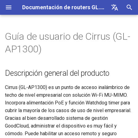
Documentación de routers GL.iNet 4
I
English
n
Deutsch
Guía de usuario de Cirrus (GL-
Descripción general del
Internet
VPN
Conexión a Internet
Firmware v4.9
Conoce nuestros nuevos
Configuración inicial
Aviso de problema para GL
No se puede acceder al pa
Cómo configurar OpenVPN
Descargar firmware
Estado del indicador LED
Configurar cliente OpenVP
SMS
Usar tarjeta física eSIM co
Sitio a sitio
Conectarse a una red EAP
Bloquear dispositivos clie
Internet
Inalámbrico
Clientes
GoodCloud
VPN Dashboard
Complementos
Firewall
DPI Engine
Port Forwarding
Información general
i
Español
AP1300)
producto
productos
MT2500/GL-X3000/GL-
de administración web
routers GL.iNet
c
Français
XE3000
Avisos de problemas
Celular
Inalámbrico
Advertencia del navegador
Cómo configurar WireGuard
Actualizar o degradar
App móvil de GL.iNet
Configurar servidor Open
Reenvío de SMS
Acceder a LuCI mediante
Configurar una red de
Configurar manualmente un
Ethernet
AstroWarp
VPN Client Profile
DNS dinámico
Reenvío de puertos
Estadísticas de datos
ACL
Actualización
Especificaciones
Unboxing y configuración
No se puede detectar el
manualmente
Usar tarjeta física eSIM co
GoodCloud
invitados
IP estática en los
i
Italiano
inicial
Descripción general del producto
Aviso de problema y
hotspot 5G de Android
dispositivos Android
dispositivos cliente
Solución de problemas
eSIM
Clientes
Preguntas frecuentes sobr
Cómo bloquear el tráfico
Añadir Brume 2 a la app mó
Crear tu propio servidor
Obtener registros del mód
Repetidor
Cliente OpenVPN
Almacenamiento en red
Multi-WAN
Filtro de contenido
Acceso de administrador
Tareas programadas
a
日本語
soluciones para GL-
Configuración inicial
la solución de problemas 
fuera de la VPN
doméstico WireGuard
Comprender la cobertura W
X3000/GL-X2000 cuando 
Tutoriales
conexión a Internet
No se puede detectar el
Fi, los puntos de acceso y 
Comprobar si tienes una IP
VPN
GoodCloud
Servicios en la nube
Cambiar WAN a LAN
Actualizar módulo Quectel
Tethering
Servidor OpenVPN
AdGuard Home
LAN
QoS
Modo NAT
Contraseña de administrad
l
Cirrus (GL-AP1300) es un punto de acceso inalámbrico de
Polski
funcionan con tarjetas SIM
hotspot 5G del iPhone
potencia de transmisión
pública
INTERNET
Kill Switch de VPN
Configurar la ofuscación de
techo de nivel empresarial con solución Wi-Fi MU-MIMO.
i
EE
Conectarse a un hotspot
VPN
Actualización
Red
VPN
Acceder a GL.iNet y AdGua
Comprobar el estado de la
Celular
Cliente WireGuard
Control parental
Red de invitados
SQM
Gestión de pantalla
Incorpora alimentación PoE y función Watchdog timer para
público con portal cautivo
Fallo del tethering del iPh
Configurar drop-in gateway
Actualizar o degradar tu rou
z
Ethernet
TCP o UDP
Home mediante HTTPS
agregación de portadoras
cubrir la mayoría de los casos de uso de nivel empresarial.
Conectarse a NordVPN co
Otros
Otros
Aplicaciones
Servidor WireGuard
Bark
IoT Network
Control parental (v4.9)
USB y alimentación
Gracias al bien desarrollado sistema de gestión
a
Conectar un dispositivo so
Guía de solución de
una IP dedicada
Configurar el reenvío de
Iniciar sesión por SSH en e
Repeater
Parámetros de ofuscación
Conectarse a la antena
Configurar Spitz AX para
GoodCloud, administrar el dispositivo es muy fácil y
n
Ethernet a la red Wi-Fi
problemas de red celular
puertos en el router princip
router
AmneziaWG
Starlink
vehículos recreativos
Red
Tailscale
DNS
Zona horaria
cómodo. Puede habilitar un acceso remoto y seguro