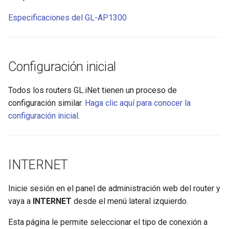
funciona correctamente
Activar VPN Cascading
Soporte técnico mediante
Especificaciones del GL-AP1300
GoodCloud
Dynamic DNS
Se queda en "Installing"
Usar WireGuard para prote
durante la actualización del
RDP desde fuera de la red
GoodCloud
firmware
Configuración inicial
Obtener archivos de
AdGuard Home
Se queda en "Reverting"
configuración de proveedo
Todos los routers GL.iNet tienen un proceso de
durante el restablecimient
de WireGuard
NETWORK
configuración similar.
Haga clic aquí para conocer la
del firmware
configuración inicial
.
Reservar una IP fija para el
Firewall
Se queda en "Rebooting"
cliente OpenVPN
durante el reinicio del
Multi-WAN
firmware
Permitir acceso a la WAN
INTERNET
cuando el cliente VPN está
LAN
Cómo resolver un conflicto
habilitado
Inicie sesión en el panel de administración web del router y
subred
DNS
vaya a
INTERNET
desde el menú lateral izquierdo.
Enrutar el DNS del cliente
Por qué aparece un mensa
VPN al DNS ascendente de
Esta página le permite seleccionar el tipo de conexión a
Network Mode