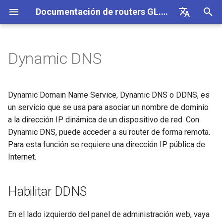
Documentación de routers GL.iNet 4
I
English
n
Deutsch
Dynamic DNS
GL-BE10000 (Slate 7 Pro)
Internet
VPN
Internet
Inalámbrico
Clientes
GoodCloud
VPN Dashboard
Habilitar DDNS
Firewall
DPI Engine
Port Forwarding
Información general
Firmware v4.9
Conoce nuestros nuevos
Configuración inicial
Aviso de problema para GL
No se puede acceder al pa
Cómo configurar OpenVPN
Descargar firmware
Estado del indicador LED
Configurar cliente OpenVP
SMS
Usar tarjeta física eSIM co
Sitio a sitio
Conectarse a una red EAP
Bloquear dispositivos clie
i
Español
productos
MT2500/GL-X3000/GL-
de administración web
routers GL.iNet
c
Français
XE3000
GL-MT3600BE (Beryl 7)
Avisos de problemas
Celular
Ethernet
AstroWarp
VPN Client Profile
Comprobar si DDNS funciona
Reenvío de puertos
Estadísticas de datos
ACL
Actualización
Advertencia del navegador
Cómo configurar WireGuard
Actualizar o degradar
App móvil de GL.iNet
Configurar servidor Open
Reenvío de SMS
Acceder a LuCI mediante
Configurar una red de
Configurar manualmente un
Dynamic Domain Name Service, Dynamic DNS o DDNS, es
Unboxing y configuración
No se puede detectar el
manualmente
Usar tarjeta física eSIM co
GoodCloud
invitados
IP estática en los
i
Italiano
un servicio que se usa para asociar un nombre de dominio
inicial
Aviso de problema y
hotspot 5G de Android
dispositivos Android
dispositivos cliente
GL-E5800 (Mudi 7)
Solución de problemas
eSIM
Repetidor
Cliente OpenVPN
Acceso remoto HTTPS
Multi-WAN
Filtro de contenido
Acceso de administrador
Tareas programadas
Preguntas frecuentes sobr
Cómo bloquear el tráfico
Añadir Brume 2 a la app mó
Crear tu propio servidor
Obtener registros del mód
a la dirección IP dinámica de un dispositivo de red. Con
a
日本語
soluciones para GL-
la solución de problemas 
fuera de la VPN
doméstico WireGuard
Comprender la cobertura W
Dynamic DNS, puede acceder a su router de forma remota.
X3000/GL-X2000 cuando 
Tutoriales
conexión a Internet
No se puede detectar el
Fi, los puntos de acceso y 
Comprobar si tienes una IP
GL-MT5000 (Brume 3)
VPN
GoodCloud
Tethering
Servidor OpenVPN
Acceso remoto SSH
LAN
QoS
Modo NAT
Contraseña de administrador
Cambiar WAN a LAN
Actualizar módulo Quectel
l
Polski
Para esta función se requiere una dirección IP pública de
funcionan con tarjetas SIM
hotspot 5G del iPhone
potencia de transmisión
pública
Kill Switch de VPN
Configurar la ofuscación de
Internet.
i
EE
Conectarse a un hotspot
VPN
GL-BE9300 (Flint 3)
Actualización
Red
Celular
Cliente WireGuard
Red de invitados
SQM
Gestión de pantalla
Acceder a GL.iNet y AdGua
Comprobar el estado de la
público con portal cautivo
Fallo del tethering del iPh
Configurar drop-in gateway
Actualizar o degradar tu rou
z
TCP o UDP
Home mediante HTTPS
agregación de portadoras
Conectarse a NordVPN co
GL-BE6500 (Flint 3e)
Otros
Otros
Servidor WireGuard
IoT Network
Control parental (v4.9)
USB y alimentación
Habilitar DDNS
a
Conectar un dispositivo so
Guía de solución de
una IP dedicada
Configurar el reenvío de
Iniciar sesión por SSH en e
Parámetros de ofuscación
Conectarse a la antena
Configurar Spitz AX para
n
Ethernet a la red Wi-Fi
problemas de red celular
puertos en el router princip
router
AmneziaWG
Starlink
vehículos recreativos
GL-BE3600 (Slate 7)
DNS
Zona horaria
En el lado izquierdo del panel de administración web, vaya