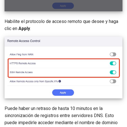
GL-B1300 (Convexa-B)
GL-S1300 (Convexa-S)
Habilite el protocolo de acceso remoto que desee y haga
clic en
Apply
.
GL-MV1000 (Brume)
Puede haber un retraso de hasta 10 minutos en la
sincronización de registros entre servidores DNS. Esto
puede impedirle acceder mediante el nombre de dominio