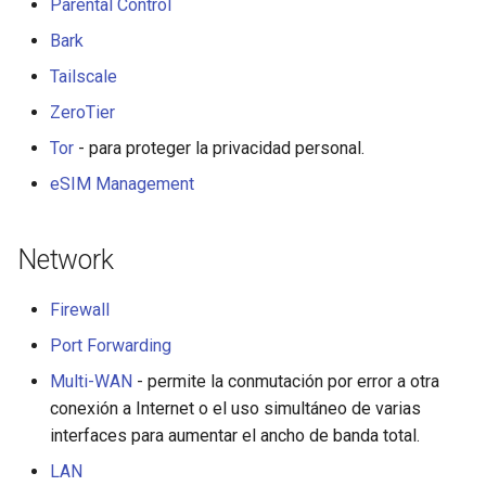
Parental Control
GL-B1300 (Convexa-B)
Bark
GL-S1300 (Convexa-S)
Tailscale
ZeroTier
GL-MV1000 (Brume)
Tor
- para proteger la privacidad personal.
eSIM Management
Network
Firewall
Port Forwarding
Multi-WAN
- permite la conmutación por error a otra
conexión a Internet o el uso simultáneo de varias
interfaces para aumentar el ancho de banda total.
LAN