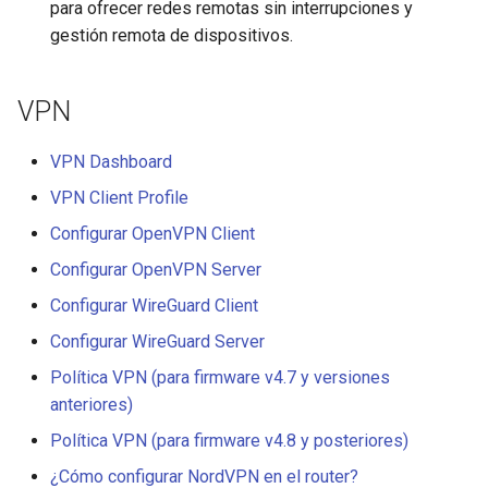
para ofrecer redes remotas sin interrupciones y
funciona correctamente
Activar VPN Cascading
Soporte técnico mediante
GL-MT2500/GL-MT2500A
gestión remota de dispositivos.
GoodCloud
(Brume 2)
Se queda en "Installing"
Usar WireGuard para prote
durante la actualización del
RDP desde fuera de la red
GL-SFT1200 (Opal)
VPN
firmware
Obtener archivos de
GL-MT300N-V2 (Mango)
VPN Dashboard
Se queda en "Reverting"
configuración de proveedo
VPN Client Profile
durante el restablecimient
de WireGuard
GL-AR300M (Shadow)
del firmware
Configurar OpenVPN Client
Reservar una IP fija para el
SIMPoYo 4G uFi
Configurar OpenVPN Server
Se queda en "Rebooting"
cliente OpenVPN
Configurar WireGuard Client
durante el reinicio del
GL-M2
firmware
Permitir acceso a la WAN
Configurar WireGuard Server
cuando el cliente VPN está
GL-S200
Política VPN (para firmware v4.7 y versiones
Cómo resolver un conflicto
habilitado
anteriores)
subred
GL-S20
Política VPN (para firmware v4.8 y posteriores)
Enrutar el DNS del cliente
Por qué aparece un mensa
VPN al DNS ascendente de
¿Cómo configurar NordVPN en el router?
GL-S10