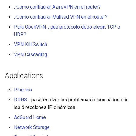
en la prueba de DDNS
servidor
¿Cómo configurar AzireVPN en el router?
GL-MT1300 (Beryl)
¿Cómo configurar Mullvad VPN en el router?
Por qué la velocidad de mi
Actualizar los certificados 
VPN es más lenta de lo
servidor OpenVPN
Para OpenVPN, ¿qué protocolo debo elegir, TCP o
GL-AP1300 (Cirrus)
esperado
UDP?
Hacer que el DNS de AdGu
GL-E750/GL-E750V2
VPN Kill Switch
Cuál es la capacidad de
Home evite la VPN
(Mudi/Mudi V2)
dispositivos de mi router
VPN Cascading
GL-X750 (Spitz)
Cuál es la cobertura
Applications
inalámbrica de mi router
GL-XE300 (Puli)
Plug-ins
Actualizar la versión de U-
GL-X300B (Collie)
Boot
DDNS
- para resolver los problemas relacionados con
las direcciones IP dinámicas.
GL-AR750S (Slate)
AdGuard Home
GL-AR750 (Creta)
Network Storage