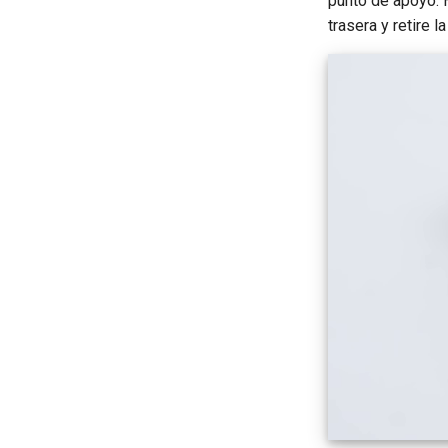
punto de apoyo. H
trasera y retire l