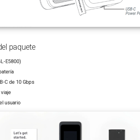
del paquete
GL-E5800)
batería
SB-C de 10 Gbps
 viaje
el usuario