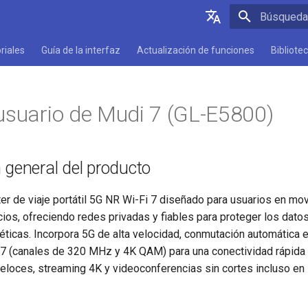
Inicializan
English
riales
Guía de la interfaz
Actualización de funciones
Bibliote
Deutsch
Español
usuario de Mudi 7 (GL-E5800)
Français
Italiano
 general del producto
日本語
Polski
er de viaje portátil 5G NR Wi-Fi 7 diseñado para usuarios en mo
ios, ofreciendo redes privadas y fiables para proteger los datos
ticas. Incorpora 5G de alta velocidad, conmutación automática 
i 7 (canales de 320 MHz y 4K QAM) para una conectividad rápida 
eloces, streaming 4K y videoconferencias sin cortes incluso en