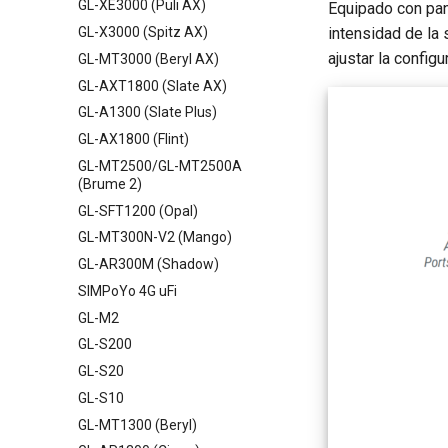
GL-XE3000 (Puli AX)
Equipado con pant
GL-X3000 (Spitz AX)
intensidad de la 
ajustar la config
GL-MT3000 (Beryl AX)
GL-AXT1800 (Slate AX)
GL-A1300 (Slate Plus)
GL-AX1800 (Flint)
GL-MT2500/GL-MT2500A
(Brume 2)
GL-SFT1200 (Opal)
GL-MT300N-V2 (Mango)
GL-AR300M (Shadow)
SIMPoYo 4G uFi
GL-M2
GL-S200
GL-S20
GL-S10
GL-MT1300 (Beryl)