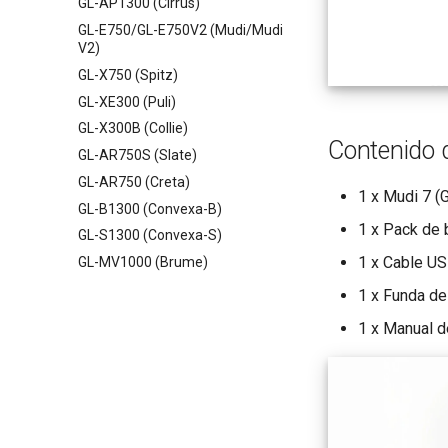
GL-AP1300 (Cirrus)
GL-E750/GL-E750V2 (Mudi/Mudi
V2)
GL-X750 (Spitz)
GL-XE300 (Puli)
GL-X300B (Collie)
Contenido 
GL-AR750S (Slate)
GL-AR750 (Creta)
1 x Mudi 7 (
GL-B1300 (Convexa-B)
1 x Pack de 
GL-S1300 (Convexa-S)
1 x Cable U
GL-MV1000 (Brume)
1 x Funda de
1 x Manual d