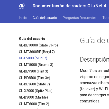
Documentación de routers GL.iNet 4
Inicio
Guía del usuario
Preguntas frecuentes
Tuto
Guía de 
Guía del usuario
GL-BE10000 (Slate 7 Pro)
GL-MT3600BE (Beryl 7)
Descripción
GL-E5800 (Mudi 7)
GL-MT5000 (Brume 3)
Mudi 7 es un rout
GL-BE9300 (Flint 3)
viajeros de negoc
GL-BE6500 (Flint 3e)
amenazas ciberné
GL-BE3600 (Slate 7)
(failover) y Wi-F
GL-X2000 (Spitz Plus)
para descargas v
GL-B3000 (Marble)
concurridas.
GL-MT6000 (Flint 2)