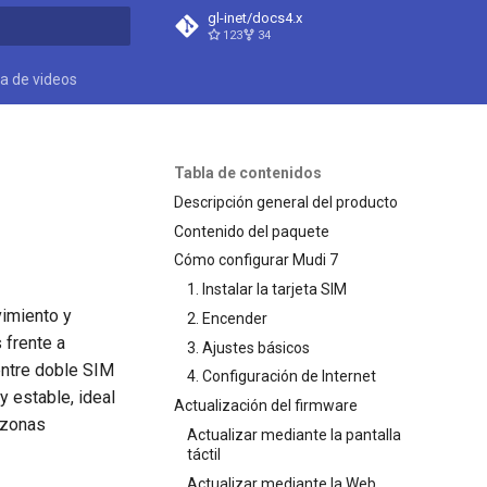
gl-inet/docs4.x
123
34
do búsqueda
ca de videos
Tabla de contenidos
Descripción general del producto
Contenido del paquete
Cómo configurar Mudi 7
1. Instalar la tarjeta SIM
vimiento y
2. Encender
 frente a
3. Ajustes básicos
entre doble SIM
4. Configuración de Internet
y estable, ideal
Actualización del firmware
 zonas
Actualizar mediante la pantalla
táctil
Actualizar mediante la Web