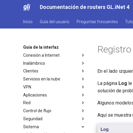
Documentación de routers GL.iNet 4
Inicio
Guía del usuario
Preguntas frecuentes
Tuto
Registro
Guía de la interfaz
Conexión a Internet
Inalámbrico
Internet
En el lado izquie
Clientes
Ethernet
Inalámbrico
Servicios en la nube
Repetidor
Clientes
La página
Log
le
VPN
Tethering
GoodCloud
solución de prob
Aplicaciones
Celular
AstroWarp
VPN Dashboard
Algunos modelos 
Red
VPN Client Profile
Complementos
Control de flujo
Cliente OpenVPN
DNS dinámico
Firewall
Aquí se muestra 
Seguridad
Servidor OpenVPN
Almacenamiento en red
Reenvío de puertos
DPI Engine
Sistema
Cliente WireGuard
AdGuard Home
Multi-WAN
Estadísticas de datos
Port Forwarding