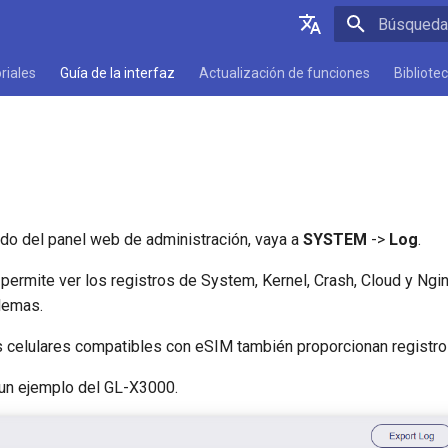
Inicializan
English
riales
Guía de la interfaz
Actualización de funciones
Bibliote
Deutsch
Español
Français
Italiano
rdo del panel web de administración, vaya a
SYSTEM
->
Log
.
日本語
 permite ver los registros de System, Kernel, Crash, Cloud y Ngin
Polski
lemas.
celulares compatibles con eSIM también proporcionan registro
un ejemplo del GL-X3000.