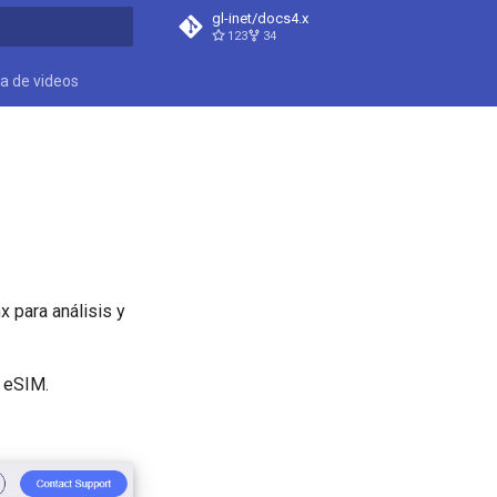
gl-inet/docs4.x
123
34
do búsqueda
ca de videos
x para análisis y
 eSIM.