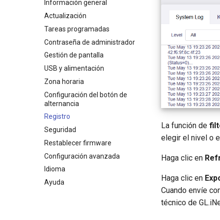
Servidor WireGuard
Control parental
LAN
Filtro de contenido
ACL
Información general
Bark
Red de invitados
QoS
Acceso de administrador
Actualización
Tailscale
IoT Network
SQM
Modo NAT
Tareas programadas
ZeroTier
DNS
Control parental (v4.9)
Contraseña de administrador
Tor
Puerto Ethernet
Gestión de pantalla
Gestión de eSIM
Modo de red
USB y alimentación
IPv6
Zona horaria
Dirección MAC
Configuración del botón de
alternancia
Drop-in Gateway
Registro
IGMP Snooping
La función de
fil
Seguridad
Aceleración de hardware
elegir el nivel o
Restablecer firmware
Aceleración de red
Configuración avanzada
Haga clic en
Ref
Configuración de NAT
Idioma
Haga clic en
Exp
Ayuda
Cuando envíe com
técnico de GL.iNe