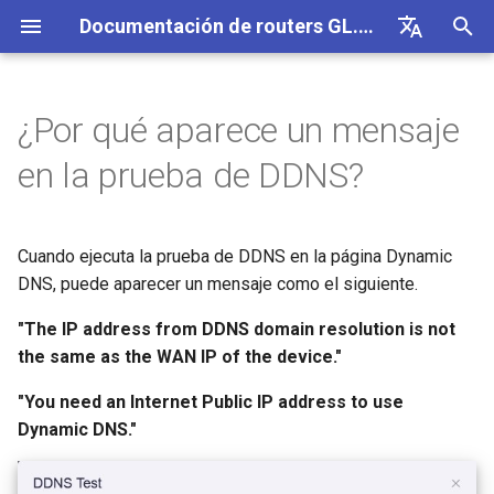
Documentación de routers GL.iNet 4
I
English
n
Deutsch
¿Por qué aparece un mensaje
GL-BE10000 (Slate 7 Pro)
Configuración inicial
Aviso de problema para GL-
Cómo configurar OpenVPN
Descargar firmware
Estado del indicador LED
VPN
Conexión a Internet
Firmware v4.9
Conoce nuestros nuevos
Configurar cliente OpenVP
SMS
Usar tarjeta física eSIM co
Sitio a sitio
Conectarse a una red EAP
Bloquear dispositivos clie
Internet
Inalámbrico
Clientes
GoodCloud
VPN Dashboard
Complementos
Firewall
DPI Engine
Port Forwarding
Información general
i
Español
en la prueba de DDNS?
MT2500/GL-X3000/GL-
productos
routers GL.iNet
c
Français
XE3000
GL-MT3600BE (Beryl 7)
Advertencia del navegador
Cómo configurar WireGuard
Actualizar o degradar
App móvil de GL.iNet
Celular
Inalámbrico
Configurar servidor Open
Reenvío de SMS
Acceder a LuCI mediante
Configurar una red de
Configurar manualmente un
Ethernet
AstroWarp
VPN Client Profile
DNS dinámico
Reenvío de puertos
Estadísticas de datos
ACL
Actualización
manualmente
Unboxing y configuración
Usar tarjeta física eSIM co
GoodCloud
invitados
IP estática en los
i
Italiano
Aviso de problema y
inicial
Cuando ejecuta la prueba de DDNS en la página Dynamic
dispositivos Android
dispositivos cliente
GL-E5800 (Mudi 7)
Preguntas frecuentes sobre
Cómo bloquear el tráfico
Añadir Brume 2 a la app móvil
eSIM
Clientes
Crear tu propio servidor
Obtener registros del mód
Repetidor
Cliente OpenVPN
Almacenamiento en red
Multi-WAN
Filtro de contenido
Acceso de administrador
Tareas programadas
a
日本語
soluciones para GL-
la solución de problemas de
fuera de la VPN
DNS, puede aparecer un mensaje como el siguiente.
doméstico WireGuard
Comprender la cobertura W
X3000/GL-X2000 cuando no
conexión a Internet
Tutoriales
Fi, los puntos de acceso y 
Comprobar si tienes una IP
GL-MT5000 (Brume 3)
Cambiar WAN a LAN
GoodCloud
Servicios en la nube
Actualizar módulo Quectel
Tethering
Servidor OpenVPN
AdGuard Home
LAN
QoS
Modo NAT
Contraseña de administrad
l
Polski
"The IP address from DDNS domain resolution is not
funcionan con tarjetas SIM de
potencia de transmisión
pública
Kill Switch de VPN
Configurar la ofuscación de
i
the same as the WAN IP of the device."
EE
Conectarse a un hotspot
VPN
GL-BE9300 (Flint 3)
Acceder a GL.iNet y AdGuard
Red
VPN
Comprobar el estado de la
Celular
Cliente WireGuard
Control parental
Red de invitados
SQM
Gestión de pantalla
público con portal cautivo
Configurar drop-in gateway
Actualizar o degradar tu rou
z
TCP o UDP
Home mediante HTTPS
agregación de portadoras
"You need an Internet Public IP address to use
Conectarse a NordVPN co
GL-BE6500 (Flint 3e)
Otros
Aplicaciones
Servidor WireGuard
Bark
IoT Network
Control parental (v4.9)
USB y alimentación
Dynamic DNS."
a
Conectar un dispositivo solo
una IP dedicada
Configurar el reenvío de
Iniciar sesión por SSH en e
Parámetros de ofuscación de
Conectarse a la antena
Configurar Spitz AX para
n
Ethernet a la red Wi-Fi
puertos en el router princip
router
AmneziaWG
Starlink
vehículos recreativos
GL-BE3600 (Slate 7)
Red
Tailscale
DNS
Zona horaria