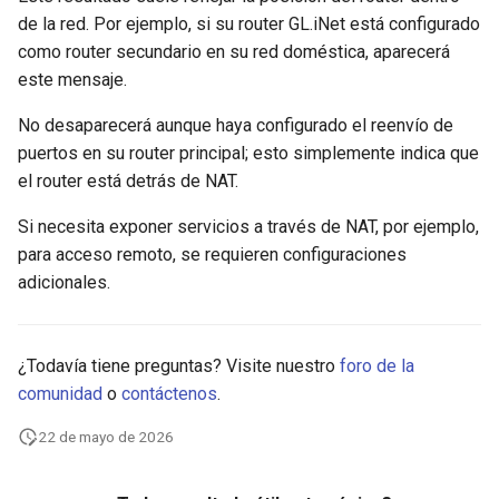
Activar VPN Cascading
Soporte técnico mediante
de la red. Por ejemplo, si su router GL.iNet está configurado
GL-MT2500/GL-MT2500A
GoodCloud
como router secundario en su red doméstica, aparecerá
(Brume 2)
Usar WireGuard para prote
este mensaje.
RDP desde fuera de la red
GL-SFT1200 (Opal)
No desaparecerá aunque haya configurado el reenvío de
puertos en su router principal; esto simplemente indica que
Obtener archivos de
GL-MT300N-V2 (Mango)
el router está detrás de NAT.
configuración de proveedo
de WireGuard
GL-AR300M (Shadow)
Si necesita exponer servicios a través de NAT, por ejemplo,
para acceso remoto, se requieren configuraciones
Reservar una IP fija para el
SIMPoYo 4G uFi
adicionales.
cliente OpenVPN
GL-M2
Permitir acceso a la WAN
¿Todavía tiene preguntas? Visite nuestro
foro de la
cuando el cliente VPN está
GL-S200
comunidad
o
contáctenos
.
habilitado
GL-S20
22 de mayo de 2026
Enrutar el DNS del cliente
VPN al DNS ascendente de
GL-S10