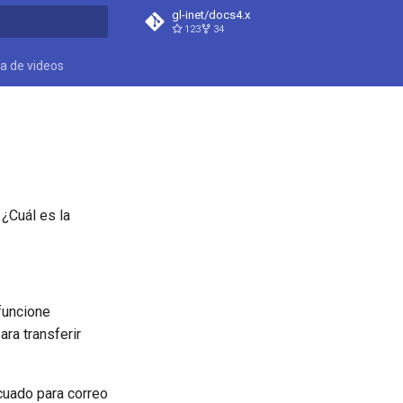
gl-inet/docs4.x
123
34
do búsqueda
ca de videos
¿Cuál es la
 funcione
ra transferir
cuado para correo