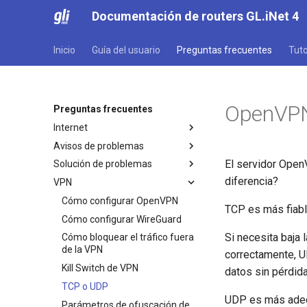
Documentación de routers GL.iNet 4
Inicio
Guía del usuario
Preguntas frecuentes
Tuto
OpenVPN
Preguntas frecuentes
Internet
Avisos de problemas
Configuración inicial
El servidor Open
Solución de problemas
Advertencia del navegador
Aviso de problema para GL-
MT2500/GL-X3000/GL-XE3000
diferencia?
VPN
Preguntas frecuentes sobre la
No se puede acceder al panel
solución de problemas de
Aviso de problema y soluciones
de administración web
Cómo configurar OpenVPN
conexión a Internet
para GL-X3000/GL-X2000
TCP es más fiabl
No se puede detectar el
Cómo configurar WireGuard
cuando no funcionan con
Conectarse a un hotspot
hotspot 5G de Android
tarjetas SIM de EE
Si necesita baja 
Cómo bloquear el tráfico fuera
público con portal cautivo
No se puede detectar el
de la VPN
correctamente, U
Conectar un dispositivo solo
hotspot 5G del iPhone
Kill Switch de VPN
Ethernet a la red Wi-Fi
datos sin pérdida
Fallo del tethering del iPhone
TCP o UDP
Guía de solución de problemas
UDP es más adecu
Parámetros de ofuscación de
de red celular