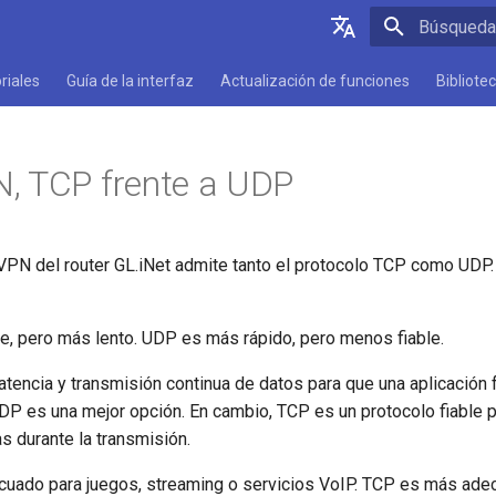
Inicializan
English
riales
Guía de la interfaz
Actualización de funciones
Bibliote
Deutsch
Español
, TCP frente a UDP
Français
Italiano
VPN del router GL.iNet admite tanto el protocolo TCP como UDP. 
日本語
Polski
e, pero más lento. UDP es más rápido, pero menos fiable.
latencia y transmisión continua de datos para que una aplicación
DP es una mejor opción. En cambio, TCP es un protocolo fiable pa
s durante la transmisión.
ado para juegos, streaming o servicios VoIP. TCP es más ade