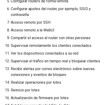
Configurar routers de forma remota
GL-B1300 (Convexa-B)
Configurar ajustes del router, por ejemplo, SSID y
GL-S1300 (Convexa-S)
contraseña
Acceso remoto por SSH
GL-MV1000 (Brume)
Acceso remoto a la WebUI
Compartir el acceso al router con otras personas
Supervisar remotamente los clientes conectados
Ver los dispositivos conectados a su red
Supervisar el tráfico en tiempo real y bloquear clientes
Recibir alertas por correo electrónico sobre nuevas
conexiones y eventos de bloqueo
Realizar operaciones por lotes
Reinicio por lotes
Actualización de firmware por lotes