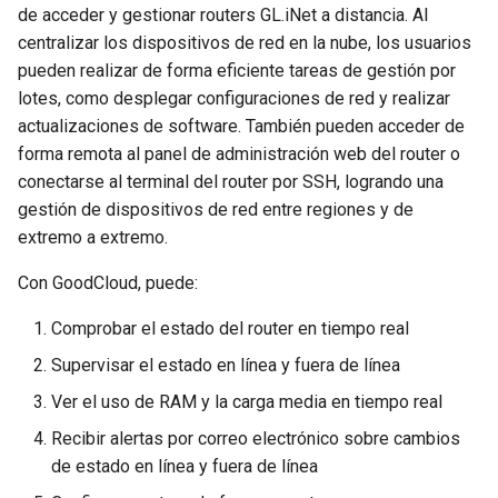
en la prueba de DDNS
servidor
de acceder y gestionar routers GL.iNet a distancia. Al
Modificar ajustes
centralizar los dispositivos de red en la nube, los usuarios
GL-MT1300 (Beryl)
Por qué la velocidad de mi
Actualizar los certificados 
Alarma por correo electrónico
pueden realizar de forma eficiente tareas de gestión por
VPN es más lenta de lo
servidor OpenVPN
lotes, como desplegar configuraciones de red y realizar
GL-AP1300 (Cirrus)
esperado
Site to Site
actualizaciones de software. También pueden acceder de
Hacer que el DNS de AdGu
GL-E750/GL-E750V2
forma remota al panel de administración web del router o
Cuál es la capacidad de
Home evite la VPN
GoodCloud y VPN
(Mudi/Mudi V2)
conectarse al terminal del router por SSH, logrando una
dispositivos de mi router
gestión de dispositivos de red entre regiones y de
Ver registros
GL-X750 (Spitz)
extremo a extremo.
Cuál es la cobertura
inalámbrica de mi router
Con GoodCloud, puede:
Deshabilitar la nube
GL-XE300 (Puli)
Comprobar el estado del router en tiempo real
Actualizar la versión de U-
Eliminar cuenta
GL-X300B (Collie)
Boot
Supervisar el estado en línea y fuera de línea
GL-AR750S (Slate)
Ver el uso de RAM y la carga media en tiempo real
Recibir alertas por correo electrónico sobre cambios
GL-AR750 (Creta)
de estado en línea y fuera de línea