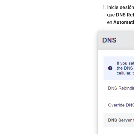
Inicie sesió
que
DNS Reb
en
Automat