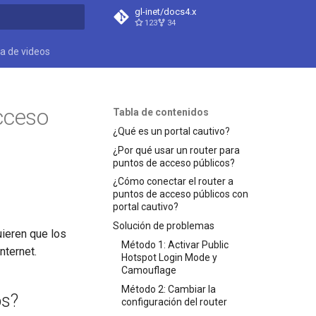
gl-inet/docs4.x
123
34
do búsqueda
ca de videos
cceso
Tabla de contenidos
¿Qué es un portal cautivo?
¿Por qué usar un router para
puntos de acceso públicos?
¿Cómo conectar el router a
puntos de acceso públicos con
portal cautivo?
Solución de problemas
uieren que los
Método 1: Activar Public
nternet.
Hotspot Login Mode y
Camouflage
Método 2: Cambiar la
os?
configuración del router