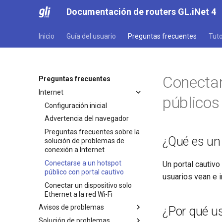
Documentación de routers GL.iNet 4
Inicio
Guía del usuario
Preguntas frecuentes
Tuto
Conectar
Preguntas frecuentes
Internet
públicos
Configuración inicial
Advertencia del navegador
Preguntas frecuentes sobre la
¿Qué es un 
solución de problemas de
conexión a Internet
Conectarse a un hotspot
Un portal cautiv
público con portal cautivo
usuarios vean e i
Conectar un dispositivo solo
Ethernet a la red Wi-Fi
Avisos de problemas
¿Por qué us
Solución de problemas
Aviso de problema para GL-