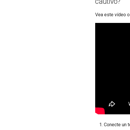
cautivo?
recurso compartido Samba
Qué es LuCI
El servidor WireGuard no
Vea este vídeo o
funciona correctamente
Se queda en "Installing"
durante la actualización del
firmware
Se queda en "Reverting"
durante el restablecimiento del
firmware
Se queda en "Rebooting"
durante el reinicio del firmware
Cómo resolver un conflicto de
subred
Por qué aparece un mensaje
en la prueba de DDNS
Por qué la velocidad de mi VPN
es más lenta de lo esperado
Cuál es la capacidad de
dispositivos de mi router
Cuál es la cobertura
Conecte un te
inalámbrica de mi router