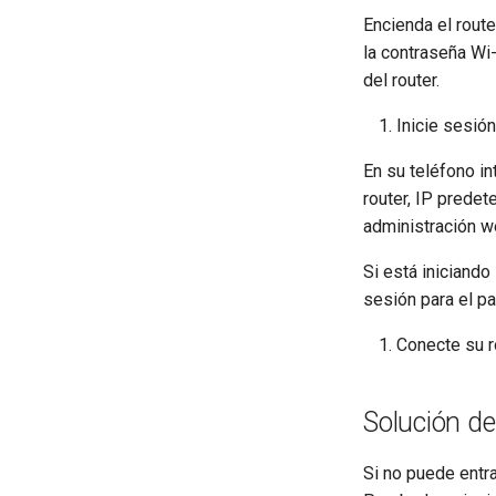
Encienda el route
Actualizar la versión de U-Boot
la contraseña Wi-
del router.
Inicie sesión
En su teléfono in
router, IP prede
administración we
Si está iniciando
sesión para el pa
Conecte su r
Solución d
Si no puede entra