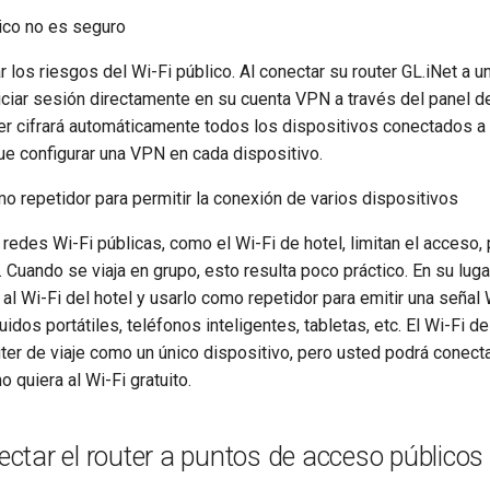
lico no es seguro
ar los riesgos del Wi-Fi público. Al conectar su router GL.iNet a u
niciar sesión directamente en su cuenta VPN a través del panel d
uter cifrará automáticamente todos los dispositivos conectados a l
ue configurar una VPN en cada dispositivo.
mo repetidor para permitir la conexión de varios dispositivos
edes Wi-Fi públicas, como el Wi-Fi de hotel, limitan el acceso, 
 Cuando se viaja en grupo, esto resulta poco práctico. En su lug
e al Wi-Fi del hotel y usarlo como repetidor para emitir una señal
uidos portátiles, teléfonos inteligentes, tabletas, etc. El Wi-Fi de
ter de viaje como un único dispositivo, pero usted podrá conecta
 quiera al Wi-Fi gratuito.
tar el router a puntos de acceso públicos 