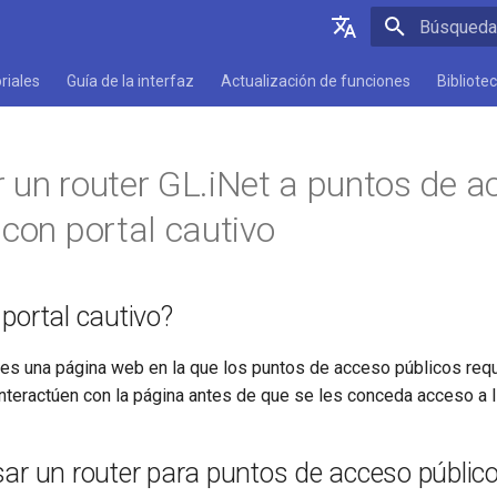
Inicializan
English
riales
Guía de la interfaz
Actualización de funciones
Bibliote
Deutsch
Español
 un router GL.iNet a puntos de a
Français
 con portal cautivo
Italiano
日本語
portal cautivo?
Polski
o es una página web en la que los puntos de acceso públicos req
nteractúen con la página antes de que se les conceda acceso a I
ar un router para puntos de acceso públic