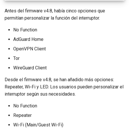
funciona correctamente
Activar VPN Cascading
Soporte técnico mediante
GL-MT2500/GL-MT2500A
Antes del firmware v4.8, había cinco opciones que
GoodCloud
(Brume 2)
permitían personalizar la función del interruptor.
Se queda en "Installing"
Usar WireGuard para prote
durante la actualización del
RDP desde fuera de la red
GL-SFT1200 (Opal)
No Function
firmware
AdGuard Home
Obtener archivos de
GL-MT300N-V2 (Mango)
Se queda en "Reverting"
configuración de proveedo
OpenVPN Client
durante el restablecimient
de WireGuard
GL-AR300M (Shadow)
Tor
del firmware
WireGuard Client
Reservar una IP fija para el
SIMPoYo 4G uFi
Se queda en "Rebooting"
cliente OpenVPN
Desde el firmware v4.8, se han añadido más opciones:
durante el reinicio del
GL-M2
Repeater, Wi‑Fi y LED. Los usuarios pueden personalizar el
firmware
Permitir acceso a la WAN
interruptor según sus necesidades.
cuando el cliente VPN está
GL-S200
Cómo resolver un conflicto
habilitado
No Function
subred
GL-S20
Repeater
Enrutar el DNS del cliente
Por qué aparece un mensa
VPN al DNS ascendente de
Wi-Fi (Main/Guest Wi-Fi)
GL-S10