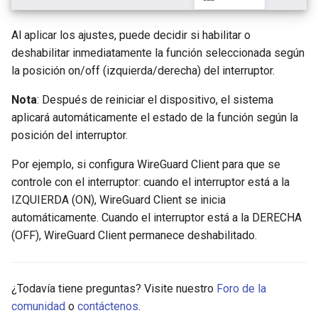
GL-B1300 (Convexa-B)
Al aplicar los ajustes, puede decidir si habilitar o
GL-S1300 (Convexa-S)
deshabilitar inmediatamente la función seleccionada según
la posición on/off (izquierda/derecha) del interruptor.
GL-MV1000 (Brume)
Nota
: Después de reiniciar el dispositivo, el sistema
aplicará automáticamente el estado de la función según la
posición del interruptor.
Por ejemplo, si configura WireGuard Client para que se
controle con el interruptor: cuando el interruptor está a la
IZQUIERDA (ON), WireGuard Client se inicia
automáticamente. Cuando el interruptor está a la DERECHA
(OFF), WireGuard Client permanece deshabilitado.
¿Todavía tiene preguntas? Visite nuestro
Foro de la
comunidad
o
contáctenos
.