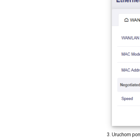
Jaka jest pojemnosc urzadzen
mojego routera
Jaki jest zasieg
bezprzewodowy mojego
routera
Zaktualizuj wersje U-Boot
Uruchom pon