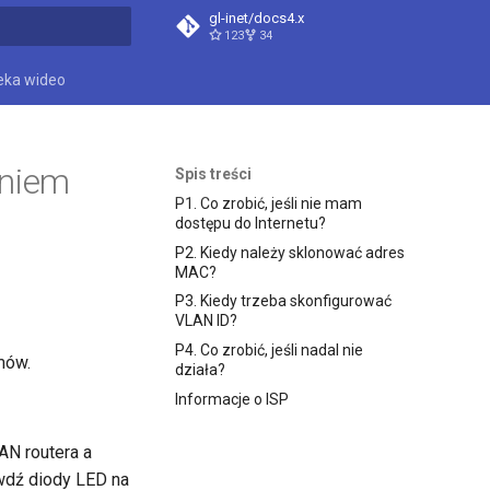
gl-inet/docs4.x
123
34
ać, aby szukać
teka wideo
eniem
Spis treści
P1. Co zrobić, jeśli nie mam
dostępu do Internetu?
P2. Kiedy należy sklonować adres
MAC?
P3. Kiedy trzeba skonfigurować
VLAN ID?
P4. Co zrobić, jeśli nadal nie
mów.
działa?
Informacje o ISP
AN routera a
wdź diody LED na