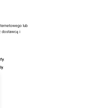
nternetowego lub
z dostawcą i
fy
.
ly
.