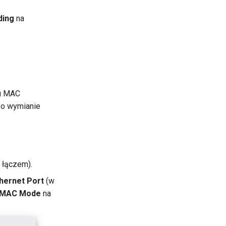
ding
na
su MAC
Po wymianie
 łączem).
hernet Port
(w
MAC Mode
na