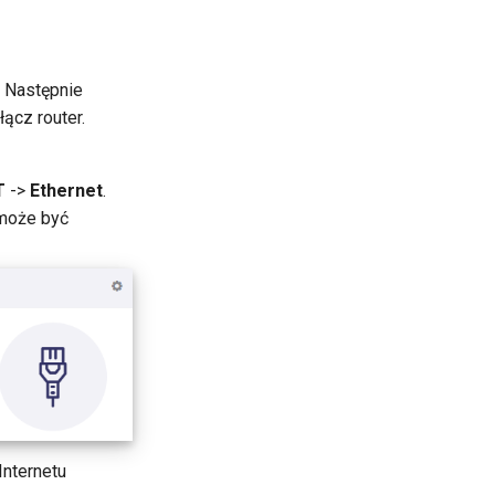
. Następnie
ącz router.
T
->
Ethernet
.
 może być
Internetu