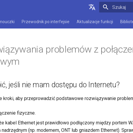
Zacznij pis
English
mouczki
Przewodnik po interfejsie
Aktualizacje funkcji
Biblio
Deutsch
Español
wiązywania problemów z połącz
Français
towym
Italiano
日本語
ić, jeśli nie mam dostępu do Internetu?
Polski
e kroki, aby przeprowadzić podstawowe rozwiązywanie proble
czenie fizyczne.
 że kabel Ethernet jest prawidłowo podłączony między portem W
 nadrzędnym (np. modemem, ONT lub gniazdem Ethernet). Spra