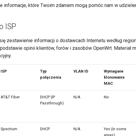
ne informacje, które Twoim zdaniem mogą pomóc nam w udziele
o ISP
 się zestawienie informacji o dostawcach Internetu według regi
 podstawie opinii klientów, forów i zasobów OpenWrt. Materiał 
cyjny.
ISP
Typ
VLAN ID
Wymagane
połączenia
klonowanie
MAC
AT&T Fiber
DHCP (IP
N/A
No
Passthrough)
Spectrum
DHCP
N/A
Yes (in some
areas)