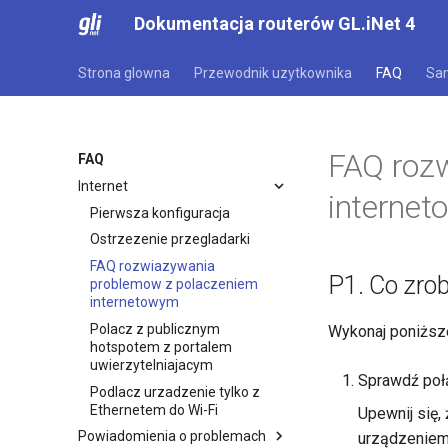
Dokumentacja routerów GL.iNet 4
Strona glowna
Przewodnik uzytkownika
FAQ
Sa
FAQ roz
FAQ
Internet
interne
Pierwsza konfiguracja
Ostrzezenie przegladarki
FAQ rozwiazywania
P1. Co zrob
problemow z polaczeniem
internetowym
Polacz z publicznym
Wykonaj poniższ
hotspotem z portalem
uwierzytelniajacym
Sprawdź połą
Podlacz urzadzenie tylko z
Ethernetem do Wi-Fi
Upewnij się,
Powiadomienia o problemach
urządzeniem