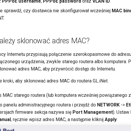
z
PPPoE username
,
PPPoE password
oraz
VLAN ID
.
e sprawdź, czy dostawca nie skonfigurował wcześniej
MAC bin
T.
należy sklonować adres MAC?
wcy Internetu przypisują połączenie szerokopasmowe do adre
ączonego urządzenia, zwykle starego routera albo komputera. 
klonować adres MAC, aby przywrócić dostęp do Internetu.
 kroki, aby sklonować adres MAC do routera GL.iNet.
s MAC starego routera (lub komputera wcześniej powiązanego z
do panelu administracyjnego routera i przejdź do
NETWORK
->
Et
ersjach firmware sekcja nazywa się
Port Management
). Ustaw
anual
, ręcznie wpisz adres MAC, a następnie kliknij
Apply
.