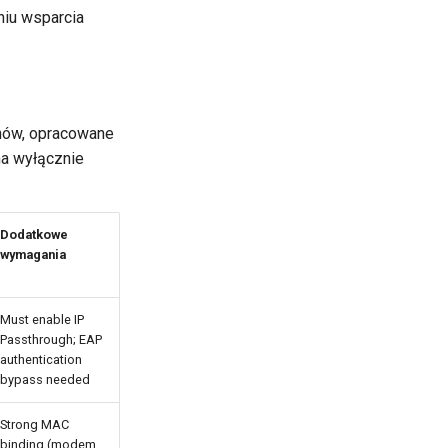
niu wsparcia
onów, opracowane
ma wyłącznie
Dodatkowe
wymagania
Must enable IP
Passthrough; EAP
authentication
bypass needed
Strong MAC
binding (modem