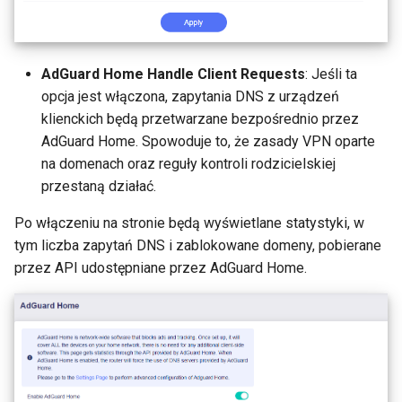
VPN
Pomoc techniczna przez
GL-MT2500/GL-MT2500A
Serwer WireGuard nie dzial
GoodCloud
(Brume 2)
poprawnie
Uzyj WireGuard do
AdGuard Home Handle Client Requests
: Jeśli ta
zabezpieczenia RDP spoz
GL-SFT1200 (Opal)
opcja jest włączona, zapytania DNS z urządzeń
Zatrzymano na "Installing"
sieci
klienckich będą przetwarzane bezpośrednio przez
podczas aktualizacji
GL-MT300N-V2 (Mango)
AdGuard Home. Spowoduje to, że zasady VPN oparte
firmware'u
Pobierz pliki konfiguracyjn
na domenach oraz reguły kontroli rodzicielskiej
od dostawcow uslug
GL-AR300M (Shadow)
przestaną działać.
Zatrzymano na "Reverting"
WireGuard
podczas resetowania
SIMPoYo 4G uFi
Po włączeniu na stronie będą wyświetlane statystyki, w
firmware'u
Zarezerwuj staly adres IP 
tym liczba zapytań DNS i zablokowane domeny, pobierane
klienta OpenVPN
GL-M2
przez API udostępniane przez AdGuard Home.
Zatrzymano na "Rebooting"
podczas ponownego
Zezwol na dostep do WAN
GL-S200
uruchamiania firmware'u
gdy klient VPN jest wlaczo
GL-S20
Jak rozwiazac konflikt
Skieruj DNS klienta VPN d
podsieci
nadrzednego DNS serwera
GL-S10