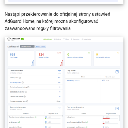
GL-B1300 (Convexa-B)
Nastąpi przekierowanie do oficjalnej strony ustawień
GL-S1300 (Convexa-S)
AdGuard Home, na której można skonfigurować
zaawansowane reguły filtrowania.
GL-MV1000 (Brume)