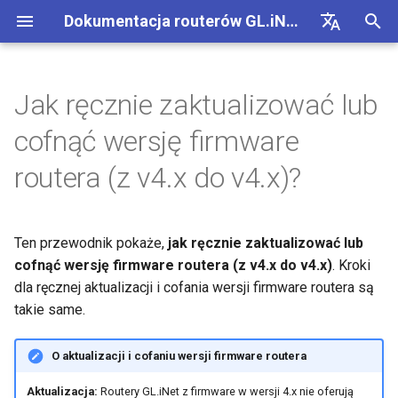
Dokumentacja routerów GL.iNet 4
Z
English
a
Deutsch
Jak ręcznie zaktualizować lub
GL-BE10000 (Slate 7 Pro)
Internet
Skonfiguruj klienta OpenVPN
SMS
Uzyj fizycznej karty eSIM z
Połączenie site-to-site
Polacz z siecia EAP
1. Sprawdź, czy router ma
Polaczenie z Internetem
Firmware v4.9
Poznaj nasze nowe produkty
Pierwsza konfiguracja
Powiadomienie o problemi
Brak dostepu do panelu
Jak skonfigurowac OpenV
Pobierz firmware
Stan wskaznika LED
Internet
Bezprzewodowe
Klienci
GoodCloud
Panel VPN
Wtyczki
Zapora sieciowa
DPI Engine
Przekierowanie portow
Przeglad
c
Español
cofnąć wersję firmware
routerami GL.iNet
najnowszą wersję firmware
dla GL-MT2500/GL-
administracyjnego WWW
z
Français
(tylko dla aktualizacji)
X3000/GL-XE3000
GL-MT3600BE (Beryl 7)
Powiadomienia o
Skonfiguruj serwer OpenVPN
Przekazywanie SMS
Uzyskaj dostep do LuCI
Skonfiguruj siec goscinna
Bezprzewodowe
Rozpakowanie i pierwsza
Ostrzezenie przegladarki
Jak skonfigurowac WireGu
Recznie zaktualizuj lub cofn
Aplikacja mobilna GL.iNet
Ethernet
AstroWarp
Profil klienta VPN
Dynamiczny DNS
Przekierowanie portow
Statystyki danych
ACL
Aktualizacja
routera (z v4.x do v4.x)?
problemach
Uzyj fizycznej karty eSIM z
przez GoodCloud
konfiguracja
Nie mozna wykryc hotspot
wersje
n
Italiano
urzadzeniami Android
2. Pobierz plik firmware
Powiadomienie o problemie
5G Androida
GL-E5800 (Mudi 7)
Zbuduj wlasny domowy
Pobierz logi modulu
Zrozumienie zasiegu Wi-Fi,
Klienci
FAQ rozwiazywania
Jak blokowac ruch poza V
Dodaj Brume 2 do aplikacji
Tryb repeatera
Klient OpenVPN
Pamiec sieciowa
Multi-WAN
Filtr tresci
Dostep administratora
Zadania zaplanowane
i
日本語
rozwiazania dla GL-
Rozwiazywanie
serwer WireGuard
punktow dostepowych i mocy
Samouczki
problemow z polaczeniem
mobilnej
Ten przewodnik pokaże,
jak ręcznie zaktualizować lub
X3000/GL-X2000, gdy nie
problemow
nadawania
3. Wgraj firmware
internetowym
Nie mozna wykryc hotspot
GL-MT5000 (Brume 3)
Zaktualizuj modul Quectel
Uslugi chmurowe
Kill Switch VPN
Udostepnianie internetu
Serwer OpenVPN
AdGuard Home
LAN
QoS
Tryb NAT
Haslo administratora
j
Polski
cofnąć wersję firmware routera (z v4.x do v4.x)
. Kroki
dzialaja z kartami SIM EE
5G iPhone'a
Skonfiguruj zaciemnianie VPN
Zmien WAN na LAN
p
dla ręcznej aktualizacji i cofania wersji firmware routera są
VPN
Skonfiguruj brame drop-in
Polacz z publicznym
GL-BE9300 (Flint 3)
Sprawdz stan agregacji
VPN
TCP czy UDP
Komorkowe
Klient WireGuard
Kontrola rodzicielska
Siec goscinna
SQM
Zarzadzanie wyswietlacz
takie same.
hotspotem z portalem
Udostepnianie internetu z
i
Polacz z NordVPN przez
nosnych
Uzyskaj dostep do GL.iNet 
uwierzytelniajacym
iPhone'a nie powiodlo sie
Aktualizacja
dedykowany adres IP
Skonfiguruj przekierowanie
AdGuard Home przez HTT
GL-BE6500 (Flint 3e)
Aplikacje
Zaciemnianie AmneziaWG
Serwer WireGuard
Bark
Siec IoT
Kontrola rodzicielska (v4.9
USB i zasilanie
s
O aktualizacji i cofaniu wersji firmware routera
portow na glownym routerze
Skonfiguruj Spitz AX do
a
Podlacz urzadzenie tylko 
Przewodnik rozwiazywani
Inne
Polacz z Surfshark przez
kampera
Polacz z antena Starlink
GL-BE3600 (Slate 7)
Siec
Nie można połączyć się z
Tailscale
DNS
Strefa czasowa
Aktualizacja:
Routery GL.iNet z firmware w wersji 4.x nie oferują