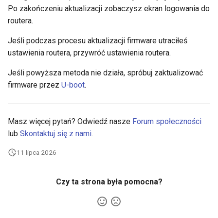
GL-B1300 (Convexa-B)
Po zakończeniu aktualizacji zobaczysz ekran logowania do
routera.
GL-S1300 (Convexa-S)
Jeśli podczas procesu aktualizacji firmware utraciłeś
GL-MV1000 (Brume)
ustawienia routera, przywróć ustawienia routera.
Jeśli powyższa metoda nie działa, spróbuj zaktualizować
firmware przez
U-boot
.
Masz więcej pytań? Odwiedź nasze
Forum społeczności
lub
Skontaktuj się z nami
.
11 lipca 2026
Czy ta strona była pomocna?