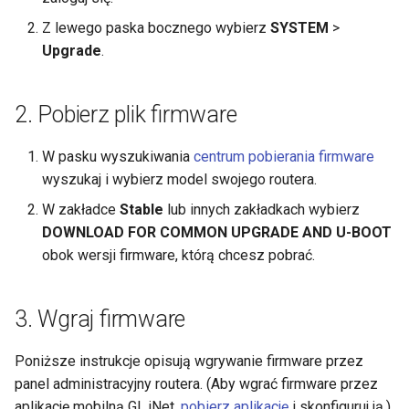
VPN
GL-MT2500/GL-MT2500A
Z lewego paska bocznego wybierz
SYSTEM
>
Serwer WireGuard nie dzial
(Brume 2)
Upgrade
.
poprawnie
Uzyj WireGuard do
zabezpieczenia RDP spoza
GL-SFT1200 (Opal)
sieci
Zatrzymano na "Installing"
2. Pobierz plik firmware
podczas aktualizacji
GL-MT300N-V2 (Mango)
firmware'u
Pobierz pliki konfiguracyjne
W pasku wyszukiwania
centrum pobierania firmware
od dostawcow uslug
GL-AR300M (Shadow)
wyszukaj i wybierz model swojego routera.
WireGuard
Zatrzymano na "Reverting"
W zakładce
Stable
lub innych zakładkach wybierz
podczas resetowania
SIMPoYo 4G uFi
DOWNLOAD FOR COMMON UPGRADE AND U-BOOT
firmware'u
Zarezerwuj staly adres IP dla
obok wersji firmware, którą chcesz pobrać.
klienta OpenVPN
GL-M2
Zatrzymano na "Rebooting"
podczas ponownego
Zezwol na dostep do WAN,
GL-S200
3. Wgraj firmware
uruchamiania firmware'u
gdy klient VPN jest wlaczony
GL-S20
Poniższe instrukcje opisują wgrywanie firmware przez
Jak rozwiazac konflikt
Skieruj DNS klienta VPN do
panel administracyjny routera. (Aby wgrać firmware przez
podsieci
nadrzednego DNS serwera
GL-S10
aplikację mobilną GL.iNet,
pobierz aplikację
i skonfiguruj ją.)