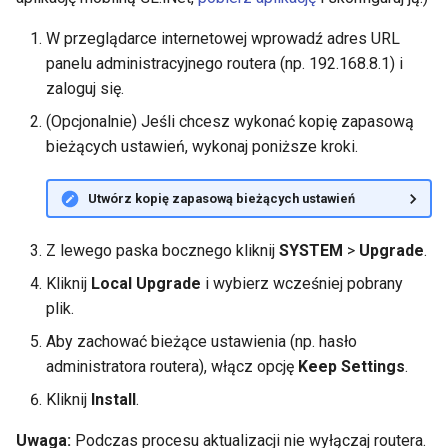
Dlaczego otrzymuje
Zaktualizuj certyfikaty
W przeglądarce internetowej wprowadź adres URL
GL-MT1300 (Beryl)
komunikat z testu DDNS
serwera OpenVPN
panelu administracyjnego routera (np. 192.168.8.1) i
zaloguj się.
GL-AP1300 (Cirrus)
Dlaczego predkosc mojeg
Jak sprawić, by DNS AdGuard
(Opcjonalnie) Jeśli chcesz wykonać kopię zapasową
VPN jest nizsza niz
Home omijał VPN
GL-E750/GL-E750V2
bieżących ustawień, wykonaj poniższe kroki.
oczekiwano
(Mudi/Mudi V2)
Utwórz kopię zapasową bieżących ustawień
Jaka jest pojemnosc
GL-X750 (Spitz)
urzadzen mojego routera
Z lewego paska bocznego kliknij
SYSTEM
>
Upgrade
.
GL-XE300 (Puli)
Jaki jest zasieg
Kliknij
Local Upgrade
i wybierz wcześniej pobrany
bezprzewodowy mojego
plik.
GL-X300B (Collie)
routera
Aby zachować bieżące ustawienia (np. hasło
GL-AR750S (Slate)
administratora routera), włącz opcję
Keep Settings
.
Zaktualizuj wersje U-Boot
Kliknij
Install
.
GL-AR750 (Creta)
Uwaga:
Podczas procesu aktualizacji nie wyłączaj routera.