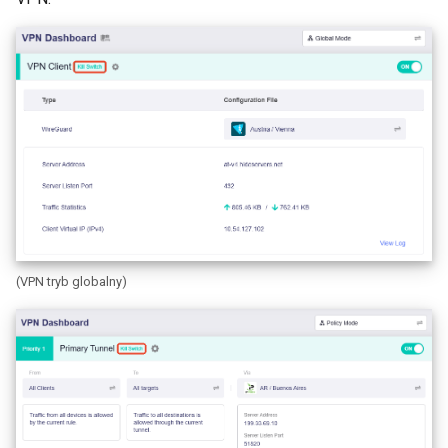
GL-B1300 (Convexa-B)
GL-S1300 (Convexa-S)
GL-MV1000 (Brume)
(VPN tryb globalny)