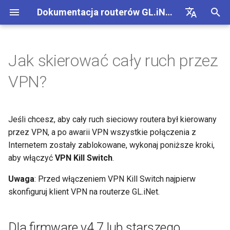
Dokumentacja routerów GL.iNet 4
Z
English
a
Deutsch
Jak skierować cały ruch przez
GL-BE10000 (Slate 7 Pro)
Pierwsza konfiguracja
Powiadomienie o problemie
Brak dostepu do panelu
Dla firmware v4.7 lub
Pobierz firmware
Stan wskaznika LED
VPN
Polaczenie z Internetem
Firmware v4.9
Poznaj nasze nowe produkty
Skonfiguruj klienta OpenV
SMS
Uzyj fizycznej karty eSIM z
Połączenie site-to-site
Polacz z siecia EAP
Blokuj urzadzenia klienckie
Internet
Bezprzewodowe
Klienci
GoodCloud
Panel VPN
Wtyczki
Zapora sieciowa
DPI Engine
Przekierowanie portow
Przeglad
c
Español
VPN?
dla GL-MT2500/GL-
administracyjnego WWW
starszego
routerami GL.iNet
z
Français
X3000/GL-XE3000
GL-MT3600BE (Beryl 7)
Ostrzezenie przegladarki
Recznie zaktualizuj lub cofnij
Aplikacja mobilna GL.iNet
Komorkowe
Bezprzewodowe
Rozpakowanie i pierwsza
Skonfiguruj serwer OpenV
Przekazywanie SMS
Uzyskaj dostep do LuCI
Skonfiguruj siec goscinna
Recznie skonfiguruj statyc
Ethernet
AstroWarp
Profil klienta VPN
Dynamiczny DNS
Przekierowanie portow
Statystyki danych
ACL
Aktualizacja
Nie mozna wykryc hotspotu
Dla firmware v4.8 lub
wersje
konfiguracja
Uzyj fizycznej karty eSIM z
przez GoodCloud
adres IP na urzadzeniach
n
Italiano
Powiadomienie o problemie i
5G Androida
nowszego
Jeśli chcesz, aby cały ruch sieciowy routera był kierowany
urzadzeniami Android
klienckich
GL-E5800 (Mudi 7)
FAQ rozwiazywania
Dodaj Brume 2 do aplikacji
eSIM
Klienci
Zbuduj wlasny domowy
Pobierz logi modulu
Zrozumienie zasiegu Wi-Fi
Tryb repeatera
Klient OpenVPN
Pamiec sieciowa
Multi-WAN
Filtr tresci
Dostep administratora
Zadania zaplanowane
i
日本語
rozwiazania dla GL-
problemow z polaczeniem
mobilnej
Samouczki
przez VPN, a po awarii VPN wszystkie połączenia z
serwer WireGuard
punktow dostepowych i m
X3000/GL-X2000, gdy nie
internetowym
Nie mozna wykryc hotspotu
Kill Switch tunelu
nadawania
Sprawdz, czy masz public
GL-MT5000 (Brume 3)
GoodCloud
Uslugi chmurowe
Internetem zostały zablokowane, wykonaj poniższe kroki,
Zaktualizuj modul Quectel
Udostepnianie internetu
Serwer OpenVPN
AdGuard Home
LAN
QoS
Tryb NAT
Haslo administratora
j
Polski
dzialaja z kartami SIM EE
5G iPhone'a
adres IP
Zmien WAN na LAN
Skonfiguruj zaciemnianie 
aby włączyć
VPN Kill Switch
.
p
Polacz z publicznym
Rozszerzony Kill Switch
Skonfiguruj brame drop-in
GL-BE9300 (Flint 3)
Siec
VPN
Sprawdz stan agregacji
Komorkowe
Klient WireGuard
Kontrola rodzicielska
Siec goscinna
SQM
Zarzadzanie wyswietlacz
Uwaga
: Przed włączeniem VPN Kill Switch najpierw
hotspotem z portalem
Udostepnianie internetu z
Zaktualizuj lub cofnij wersj
i
Uzyskaj dostep do GL.iNet i
Polacz z NordVPN przez
nosnych
skonfiguruj klient VPN na routerze GL.iNet.
uwierzytelniajacym
iPhone'a nie powiodlo sie
routera
AdGuard Home przez HTTPS
dedykowany adres IP
Skonfiguruj przekierowanie
GL-BE6500 (Flint 3e)
Inne
Aplikacje
Serwer WireGuard
Bark
Siec IoT
Kontrola rodzicielska (v4.9
USB i zasilanie
s
portow na glownym router
Skonfiguruj Spitz AX do
a
Podlacz urzadzenie tylko z
Przewodnik rozwiazywania
Zaloguj sie do routera prze
Polacz z antena Starlink
Polacz z Surfshark przez
kampera
GL-BE3600 (Slate 7)
Siec
Tailscale
DNS
Strefa czasowa
Dla firmware v4.7 lub starszego