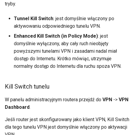
tryby.
Dlaczego otrzymuje
Zaktualizuj certyfikaty
GL-MT1300 (Beryl)
komunikat z testu DDNS
serwera OpenVPN
Tunnel Kill Switch
: jest domyślnie włączony po
aktywowaniu odpowiedniego tunelu VPN.
GL-AP1300 (Cirrus)
Dlaczego predkosc mojego
Jak sprawić, by DNS AdGu
Enhanced Kill Switch (in Policy Mode)
: jest
VPN jest nizsza niz
Home omijał VPN
GL-E750/GL-E750V2
domyślnie wyłączony, aby cały ruch nieobjęty
oczekiwano
(Mudi/Mudi V2)
powyższymi tunelami VPN i zasadami nadal miał
dostęp do Internetu. Krótko mówiąc, utrzymuje
Jaka jest pojemnosc
GL-X750 (Spitz)
normalny dostęp do Internetu dla ruchu spoza VPN.
urzadzen mojego routera
GL-XE300 (Puli)
Jaki jest zasieg
Kill Switch tunelu
bezprzewodowy mojego
GL-X300B (Collie)
routera
W panelu administracyjnym routera przejdź do
VPN
->
VPN
Dashboard
.
GL-AR750S (Slate)
Zaktualizuj wersje U-Boot
Jeśli router jest skonfigurowany jako klient VPN, Kill Switch
GL-AR750 (Creta)
dla tego tunelu VPN jest domyślnie włączony po aktywacji
VPN.