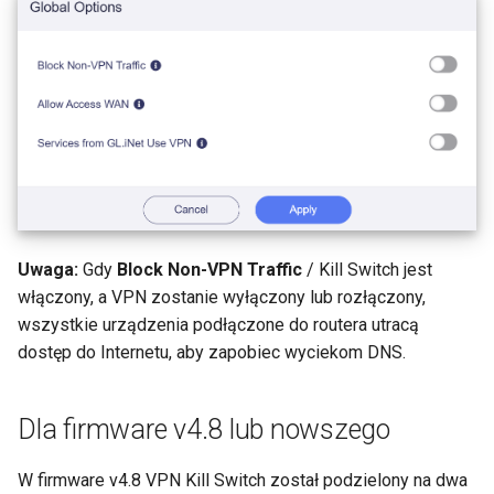
VPN
Pomoc techniczna przez
GL-MT2500/GL-MT2500A
Serwer WireGuard nie dziala
GoodCloud
(Brume 2)
poprawnie
Uzyj WireGuard do
zabezpieczenia RDP spoz
GL-SFT1200 (Opal)
Zatrzymano na "Installing"
sieci
podczas aktualizacji
GL-MT300N-V2 (Mango)
firmware'u
Pobierz pliki konfiguracyjn
od dostawcow uslug
GL-AR300M (Shadow)
Zatrzymano na "Reverting"
WireGuard
podczas resetowania
SIMPoYo 4G uFi
Uwaga:
Gdy
Block Non-VPN Traffic
/ Kill Switch jest
firmware'u
Zarezerwuj staly adres IP 
włączony, a VPN zostanie wyłączony lub rozłączony,
klienta OpenVPN
GL-M2
wszystkie urządzenia podłączone do routera utracą
Zatrzymano na "Rebooting"
dostęp do Internetu, aby zapobiec wyciekom DNS.
podczas ponownego
Zezwol na dostep do WAN
GL-S200
uruchamiania firmware'u
gdy klient VPN jest wlaczo
Dla firmware v4.8 lub nowszego
GL-S20
Jak rozwiazac konflikt
Skieruj DNS klienta VPN d
podsieci
nadrzednego DNS serwera
W firmware v4.8 VPN Kill Switch został podzielony na dwa
GL-S10