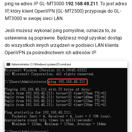
ping na adres IP GL-MT3000
192.168.48.211
. To jest adres
Dlaczego otrzymuje
IP, który klient OpenVPN (GL-MT2500) przypisuje do GL-
GL-MT1300 (Beryl)
komunikat z testu DDNS
MT3000 w swojej sieci LAN.
GL-AP1300 (Cirrus)
Jeśli możesz wykonać ping pomyślnie, oznacza to, że
Dlaczego predkosc mojeg
VPN jest nizsza niz
ustawienia są poprawne. Będziesz mógł uzyskać dostęp
GL-E750/GL-E750V2
oczekiwano
do wszystkich innych urządzeń w podsieci LAN klienta
(Mudi/Mudi V2)
OpenVPN za pośrednictwem ich adresów IP.
Jaka jest pojemnosc
GL-X750 (Spitz)
urzadzen mojego routera
GL-XE300 (Puli)
Jaki jest zasieg
bezprzewodowy mojego
GL-X300B (Collie)
routera
GL-AR750S (Slate)
Zaktualizuj wersje U-Boot
GL-AR750 (Creta)