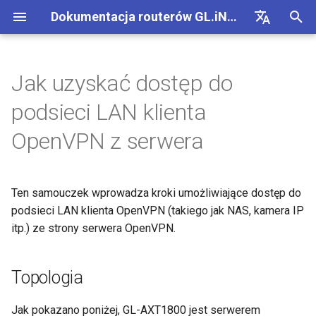
Dokumentacja routerów GL.iNet 4
Z
English
a
Deutsch
Jak uzyskać dostęp do
GL-BE10000 (Slate 7 Pro)
Internet
Topologia
SMS
Uzyj fizycznej karty eSIM z
Połączenie site-to-site
Polacz z siecia EAP
Blokuj urzadzenia klienckie
Polaczenie z Internetem
Firmware v4.9
Poznaj nasze nowe produkty
Pierwsza konfiguracja
Powiadomienie o problemi
Brak dostepu do panelu
Jak skonfigurowac OpenV
Pobierz firmware
Stan wskaznika LED
Internet
Bezprzewodowe
Klienci
GoodCloud
Panel VPN
Wtyczki
Zapora sieciowa
DPI Engine
Przekierowanie portow
Przeglad
c
Español
podsieci LAN klienta
routerami GL.iNet
dla GL-MT2500/GL-
administracyjnego WWW
z
Français
X3000/GL-XE3000
GL-MT3600BE (Beryl 7)
Powiadomienia o
1. Dodaj regułę trasy na
Przekazywanie SMS
Uzyskaj dostep do LuCI
Skonfiguruj siec goscinna
Recznie skonfiguruj statyczny
Bezprzewodowe
Rozpakowanie i pierwsza
Ostrzezenie przegladarki
Jak skonfigurowac WireGu
Recznie zaktualizuj lub cofn
Aplikacja mobilna GL.iNet
Ethernet
AstroWarp
Profil klienta VPN
Dynamiczny DNS
Przekierowanie portow
Statystyki danych
ACL
Aktualizacja
OpenVPN z serwera
problemach
serwerze
Uzyj fizycznej karty eSIM z
przez GoodCloud
adres IP na urzadzeniach
konfiguracja
Nie mozna wykryc hotspot
wersje
n
Italiano
urzadzeniami Android
klienckich
Powiadomienie o problemie
5G Androida
GL-E5800 (Mudi 7)
Pobierz logi modulu
Zrozumienie zasiegu Wi-Fi,
Klienci
FAQ rozwiazywania
Jak blokowac ruch poza V
Dodaj Brume 2 do aplikacji
Tryb repeatera
Klient OpenVPN
Pamiec sieciowa
Multi-WAN
Filtr tresci
Dostep administratora
Zadania zaplanowane
i
日本語
rozwiazania dla GL-
Rozwiazywanie
2. Zezwól na zdalny dostęp
punktow dostepowych i mocy
Samouczki
problemow z polaczeniem
mobilnej
Ten samouczek wprowadza kroki umożliwiające dostęp do
X3000/GL-X2000, gdy nie
problemow
do LAN klienta
nadawania
Sprawdz, czy masz publiczny
internetowym
Nie mozna wykryc hotspot
GL-MT5000 (Brume 3)
Zaktualizuj modul Quectel
Uslugi chmurowe
Kill Switch VPN
Udostepnianie internetu
Serwer OpenVPN
AdGuard Home
LAN
QoS
Tryb NAT
Haslo administratora
j
Polski
podsieci LAN klienta OpenVPN (takiego jak NAS, kamera IP
dzialaja z kartami SIM EE
adres IP
5G iPhone'a
Zmien WAN na LAN
p
itp.) ze strony serwera OpenVPN.
VPN
3. Przetestuj połączenie
Skonfiguruj brame drop-in
Polacz z publicznym
GL-BE9300 (Flint 3)
Sprawdz stan agregacji
VPN
TCP czy UDP
Komorkowe
Klient WireGuard
Kontrola rodzicielska
Siec goscinna
SQM
Zarzadzanie wyswietlacz
Zaktualizuj lub cofnij wersje
hotspotem z portalem
Udostepnianie internetu z
i
nosnych
Uzyskaj dostep do GL.iNet 
routera
uwierzytelniajacym
iPhone'a nie powiodlo sie
Aktualizacja
Skonfiguruj przekierowanie
AdGuard Home przez HTT
GL-BE6500 (Flint 3e)
Aplikacje
Zaciemnianie AmneziaWG
Serwer WireGuard
Bark
Siec IoT
Kontrola rodzicielska (v4.9
USB i zasilanie
Topologia
s
portow na glownym routerze
Skonfiguruj Spitz AX do
a
Zaloguj sie do routera przez
Podlacz urzadzenie tylko 
Przewodnik rozwiazywani
Inne
kampera
Polacz z antena Starlink
GL-BE3600 (Slate 7)
Siec
Nie można połączyć się z
Tailscale
DNS
Strefa czasowa
Jak pokazano poniżej, GL-AXT1800 jest serwerem