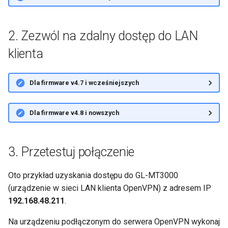
Pomoc techniczna przez
GL-MT2500/GL-MT2500A
GoodCloud
Serwer WireGuard nie dzial
(Brume 2)
2. Zezwól na zdalny dostęp do LAN
poprawnie
GL-SFT1200 (Opal)
klienta
Zatrzymano na "Installing"
podczas aktualizacji
GL-MT300N-V2 (Mango)
firmware'u
Dla firmware v4.7 i wcześniejszych
GL-AR300M (Shadow)
Zatrzymano na "Reverting"
Dla firmware v4.8 i nowszych
podczas resetowania
SIMPoYo 4G uFi
firmware'u
GL-M2
3. Przetestuj połączenie
Zatrzymano na "Rebooting"
podczas ponownego
GL-S200
Oto przykład uzyskania dostępu do GL-MT3000
uruchamiania firmware'u
(urządzenie w sieci LAN klienta OpenVPN) z adresem IP
GL-S20
192.168.48.211
.
Jak rozwiazac konflikt
podsieci
Na urządzeniu podłączonym do serwera OpenVPN wykonaj
GL-S10