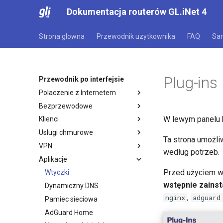
Dokumentacja routerów GL.iNet 4
Strona glowna
Przewodnik uzytkownika
FAQ
Sa
Plug-ins
Przewodnik po interfejsie
Polaczenie z Internetem
Bezprzewodowe
Internet
W lewym panelu 
Klienci
Ethernet
Bezprzewodowe
Uslugi chmurowe
Tryb repeatera
Bezprzewodowe (v4.9)
Klienci
Ta strona umożli
VPN
Udostepnianie internetu
GoodCloud
według potrzeb.
Aplikacje
Komorkowe
AstroWarp
Panel VPN
Przed użyciem wt
Profil klienta VPN
Wtyczki
wstępnie zains
Klient OpenVPN
Dynamiczny DNS
,
nginx
adguard
Serwer OpenVPN
Pamiec sieciowa
Klient WireGuard
AdGuard Home