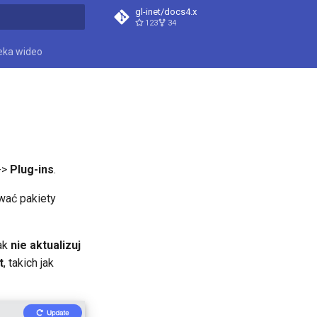
gl-inet/docs4.x
123
34
ać, aby szukać
teka wideo
->
Plug-ins
.
wać pakiety
ak
nie aktualizuj
t
, takich jak