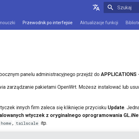
Zacznij pis
English
mouczki
Przewodnik po interfejsie
Aktualizacje funkcji
Biblio
Deutsch
Español
Français
Italiano
bocznym panelu administracyjnego przejdź do
APPLICATIONS
日本語
wia zarządzanie pakietami OpenWrt. Możesz instalować lub usu
Polski
yczek innych firm zaleca się kliknięcie przycisku
Update
. Jedn
talowanych wtyczek z oryginalnego oprogramowania GL.iNe
,
itp.
 home
tailscale