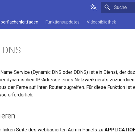
Suche wird in
Deutsch
berflächenleitfaden
Funktionsupdates
Videobibliothek
English
Español
 DNS
Français
Italiano
ame Service (Dynamic DNS oder DDNS) ist ein Dienst, der dazu
日本語
er dynamischen IP-Adresse eines Netzwerkgeräts zuzuordnen.
Polski
s der Ferne auf Ihren Router zugreifen. Für diese Funktion ist e
se erforderlich.
ieren
r linken Seite des webbasierten Admin Panels zu
APPLICATIO