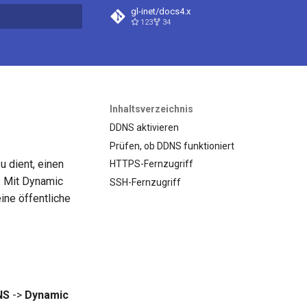
gl-inet/docs4.x
123
34
itialisiert
Inhaltsverzeichnis
DDNS aktivieren
Prüfen, ob DDNS funktioniert
 dient, einen
HTTPS-Fernzugriff
 Mit Dynamic
SSH-Fernzugriff
ine öffentliche
NS
->
Dynamic