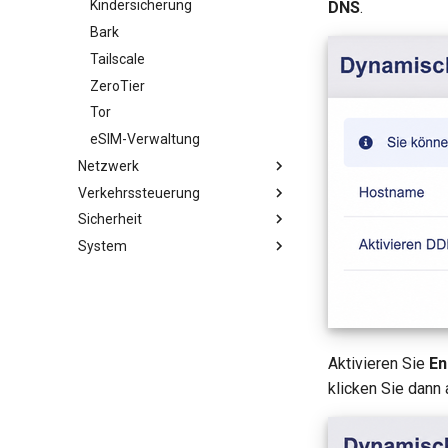
WireGuard-Server
Kindersicherung
DNS
.
Bark
Tailscale
ZeroTier
Tor
eSIM-Verwaltung
Netzwerk
Verkehrssteuerung
Firewall
Sicherheit
Portweiterleitung
DPI-Engine
System
Multi-WAN
Datenstatistiken
Portweiterleitung
LAN
Inhaltsfilter
ACL
Übersicht
Gastnetzwerk
QoS
Admin-Zugriff
Upgrade
IoT-Netzwerk
SQM
NAT-Modus
Geplante Aufgaben
DNS
Kindersicherung (v4.9)
Admin-Passwort
Aktivieren Sie
En
Ethernet-Port
Display-Verwaltung
klicken Sie dann
Netzwerkmodus
USB & Stromversorgung
IPv6
Zeitzone