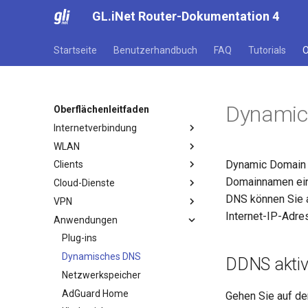
GL.iNet Router-Dokumentation 4
Startseite
Benutzerhandbuch
FAQ
Tutorials
O
Dynamic
Oberflächenleitfaden
Internetverbindung
WLAN
Internet
Dynamic Domain N
Clients
Ethernet
WLAN
Domainnamen ein
Cloud-Dienste
Repeater
Clients
DNS können Sie au
VPN
Tethering
GoodCloud
Internet-IP-Adres
Anwendungen
Cellular
AstroWarp
VPN Dashboard
VPN-Client-Profil
Plug-ins
OpenVPN-Client
Dynamisches DNS
DDNS aktiv
OpenVPN-Server
Netzwerkspeicher
WireGuard-Client
AdGuard Home
Gehen Sie auf de