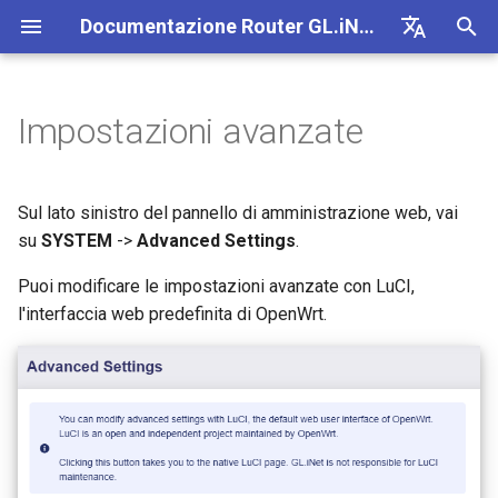
Documentazione Router GL.iNet 4
I
English
n
Deutsch
Impostazioni avanzate
GL-BE10000 (Slate 7 Pro)
Internet
VPN
Internet
Wi-Fi
Client
GoodCloud
VPN Dashboard
Plug-in
Firewall
Motore DPI
Port Forwarding
Firmware v4.9
Scopri i nostri nuovi prodotti
Prima configurazione
Notifica di problemi per GL
Impossibile accedere al
Come configurare OpenVP
Scaricare il firmware
Stato degli indicatori LED
Configurare il client Open
SMS
Usare la scheda eSIM fisic
Site-to-Site
Connettersi a una rete EAP
Bloccare i dispositivi client
i
Español
MT2500/GL-X3000/GL-
pannello di amministrazion
con i router GL.iNet
z
Français
XE3000
web
GL-MT3600BE (Beryl 7)
Notifiche di problemi
Cellulare
Ethernet
Wi-Fi (v4.9)
AstroWarp
Profilo client VPN
Dynamic DNS
Port forwarding
Statistiche dati
ACL
Unboxing e prima
Avviso del browser
Come configurare WireGua
Aggiornare o eseguire
App mobile GL.iNet
Configurare il server
Inoltro SMS
Accedere a LuCI tramite
Configurare una rete ospite
Configurare manualmente I
Sul lato sinistro del pannello di amministrazione web, vai
configurazione
downgrade manualmente
OpenVPN
Usare la scheda eSIM fisic
GoodCloud
statici sui dispositivi client
i
Italiano
su
SYSTEM
->
Advanced Settings
.
Notifica di problemi e
Impossibile rilevare hotsp
con i dispositivi Android
GL-E5800 (Mudi 7)
Risoluzione dei problemi
eSIM
Repeater
Client OpenVPN
Archiviazione di rete
Multi-WAN
Filtro contenuti
Accesso amministratore
FAQ sulla risoluzione dei
Come bloccare il traffico n
Aggiungere Brume 2 nell'a
Ottenere i log del modulo
Comprendere copertura Wi-
a
日本語
soluzioni per il mancato
Android 5G
Tutorial
Puoi modificare le impostazioni avanzate con LuCI,
problemi di connessione
VPN
mobile
Creare il proprio server
access point e potenza di
Verificare se si dispone di
funzionamento di GL-
Internet
WireGuard domestico
trasmissione
IP pubblico
GL-MT5000 (Brume 3)
VPN
GoodCloud
Tethering
Server OpenVPN
AdGuard Home
LAN
QoS
Modalita NAT
l'interfaccia web predefinita di OpenWrt.
Aggiornare il modulo Quect
l
Polski
X3000/GL-X2000 con SIM
Impossibile rilevare hotsp
Kill Switch VPN
Cambiare WAN in LAN
i
iPhone 5G
Connessione a hotspot
Configurare l'offuscamento
Configurare Drop-in Gatew
Aggiornare o eseguire il
GL-BE9300 (Flint 3)
Aggiornamento
Rete
Cellulare
Client WireGuard
Controllo genitori
Rete ospite
SQM
Verificare lo stato della car
pubblico con Captive Porta
VPN
downgrade del router
z
TCP o UDP
Accedere a GL.iNet e AdGu
aggregation
Tethering iPhone non riusci
Home tramite HTTPS
Configurare il port forwardi
GL-BE6500 (Flint 3e)
Altro
Altri
Server WireGuard
Bark
Rete IoT
Controllo genitori (v4.9)
z
Collegare un dispositivo s
Connettersi a NordVPN
sul router principale
Accesso SSH al router
Parametri di offuscamento
Configurare Spitz AX per
a
Ethernet al Wi-Fi
Guida alla risoluzione dei
tramite IP dedicato
AmneziaWG
Collegare Starlink Dish
camper
GL-BE3600 (Slate 7)
Tailscale
DNS