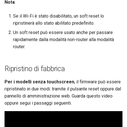
Nota
:
GoodCloud
GL-MT2500/GL-MT2500A
Abilitare il cascading VPN
(Brume 2)
Se il Wi-Fi è stato disabilitato, un soft reset lo
ripristinerà allo stato abilitato predefinito.
Usare WireGuard per
GL-SFT1200 (Opal)
Un soft reset può essere usato anche per passare
proteggere RDP da reti
rapidamente dalla modalità non-router alla modalità
esterne
GL-MT300N-V2 (Mango)
router.
Ottenere file di
GL-AR300M (Shadow)
configurazione dai provider
WireGuard
Ripristino di fabbrica
SIMPoYo 4G uFi
Riservare un IP fisso per il
Per i modelli senza touchscreen
, il firmware può essere
GL-M2
client OpenVPN
ripristinato in due modi: tramite il pulsante reset oppure dal
pannello di amministrazione web. Guarda questo video
GL-S200
Consentire l'accesso alla
oppure segui i passaggi seguenti.
WAN quando il client VPN 
GL-S20
abilitato
GL-S10