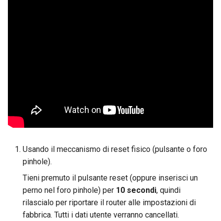
Instradare il DNS del client
VPN verso il DNS upstrea
GL-MT1300 (Beryl)
del server
GL-AP1300 (Cirrus)
Aggiornare i certificati del
server OpenVPN
GL-E750/GL-E750V2
(Mudi/Mudi V2)
Far bypassare la VPN al D
di AdGuard Home
GL-X750 (Spitz)
GL-XE300 (Puli)
Usando il meccanismo di reset fisico (pulsante o foro
GL-X300B (Collie)
pinhole).
GL-AR750S (Slate)
Tieni premuto il pulsante reset (oppure inserisci un
perno nel foro pinhole) per
10 secondi
, quindi
GL-AR750 (Creta)
rilascialo per riportare il router alle impostazioni di
fabbrica. Tutti i dati utente verranno cancellati.