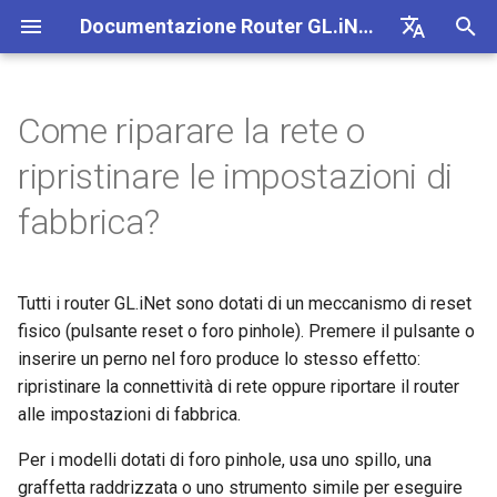
Documentazione Router GL.iNet 4
I
English
n
Deutsch
Come riparare la rete o
GL-BE10000 (Slate 7 Pro)
Prima configurazione
Notifica di problemi per GL-
Riparare la rete
Come configurare OpenVPN
Scaricare il firmware
Stato degli indicatori LED
VPN
Connessione Internet
Firmware v4.9
Scopri i nostri nuovi prodotti
Configurare il client Open
SMS
Usare la scheda eSIM fisic
Site-to-Site
Connettersi a una rete EAP
Bloccare i dispositivi client
Internet
Wi-Fi
Client
GoodCloud
VPN Dashboard
Plug-in
Firewall
Motore DPI
Port Forwarding
Panoramica
i
Español
ripristinare le impostazioni di
MT2500/GL-X3000/GL-
con i router GL.iNet
z
Français
XE3000
GL-MT3600BE (Beryl 7)
Avviso del browser
Ripristino di fabbrica
Come configurare WireGuard
Aggiornare o eseguire
App mobile GL.iNet
Cellulare
Wi-Fi
Unboxing e prima
Configurare il server
Inoltro SMS
Accedere a LuCI tramite
Configurare una rete ospite
Configurare manualmente I
Ethernet
AstroWarp
Profilo client VPN
Dynamic DNS
Port forwarding
Statistiche dati
ACL
Aggiornamento
fabbrica?
downgrade manualmente
configurazione
OpenVPN
Usare la scheda eSIM fisic
GoodCloud
statici sui dispositivi client
i
Italiano
Notifica di problemi e
con i dispositivi Android
GL-E5800 (Mudi 7)
FAQ sulla risoluzione dei
Come bloccare il traffico non
Aggiungere Brume 2 nell'app
eSIM
Client
Ottenere i log del modulo
Comprendere copertura Wi-
Repeater
Client OpenVPN
Archiviazione di rete
Multi-WAN
Filtro contenuti
Accesso amministratore
Attivita pianificate
a
日本語
soluzioni per il mancato
problemi di connessione
VPN
mobile
Tutorial
Creare il proprio server
access point e potenza di
Verificare se si dispone di
Tutti i router GL.iNet sono dotati di un meccanismo di reset
funzionamento di GL-
Internet
WireGuard domestico
trasmissione
IP pubblico
GL-MT5000 (Brume 3)
GoodCloud
Servizi cloud
Aggiornare il modulo Quect
Tethering
Server OpenVPN
AdGuard Home
LAN
QoS
Modalita NAT
Password amministratore
l
Polski
fisico (pulsante reset o foro pinhole). Premere il pulsante o
X3000/GL-X2000 con SIM EE
Kill Switch VPN
Cambiare WAN in LAN
i
inserire un perno nel foro produce lo stesso effetto:
Connessione a hotspot
Configurare l'offuscamento
Configurare Drop-in Gatew
Aggiornare o eseguire il
GL-BE9300 (Flint 3)
Rete
VPN
Verificare lo stato della car
Cellulare
Client WireGuard
Controllo genitori
Rete ospite
SQM
Gestione display
ripristinare la connettività di rete oppure riportare il router
pubblico con Captive Portal
VPN
downgrade del router
z
TCP o UDP
Accedere a GL.iNet e AdGuard
aggregation
alle impostazioni di fabbrica.
Home tramite HTTPS
Configurare il port forwardi
GL-BE6500 (Flint 3e)
Altri
Applicazioni
Server WireGuard
Bark
Rete IoT
Controllo genitori (v4.9)
USB e alimentazione
z
Collegare un dispositivo solo
Connettersi a NordVPN
sul router principale
Accesso SSH al router
Parametri di offuscamento
Configurare Spitz AX per
Per i modelli dotati di foro pinhole, usa uno spillo, una
a
Ethernet al Wi-Fi
tramite IP dedicato
AmneziaWG
Collegare Starlink Dish
camper
GL-BE3600 (Slate 7)
Rete
Tailscale
DNS
Fuso orario
graffetta raddrizzata o uno strumento simile per eseguire