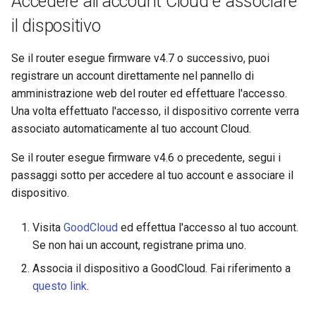
Accedere all'account Cloud e associare
GL-B1300 (Convexa-B)
il dispositivo
GL-S1300 (Convexa-S)
Se il router esegue firmware v4.7 o successivo, puoi
GL-MV1000 (Brume)
registrare un account direttamente nel pannello di
amministrazione web del router ed effettuare l'accesso.
Una volta effettuato l'accesso, il dispositivo corrente verra
associato automaticamente al tuo account Cloud.
Se il router esegue firmware v4.6 o precedente, segui i
passaggi sotto per accedere al tuo account e associare il
dispositivo.
Visita
GoodCloud
ed effettua l'accesso al tuo account.
Se non hai un account, registrane prima uno.
Associa il dispositivo a GoodCloud. Fai riferimento a
questo link
.