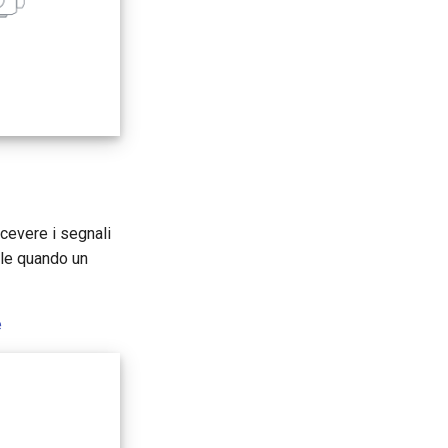
icevere i segnali
ile quando un
e