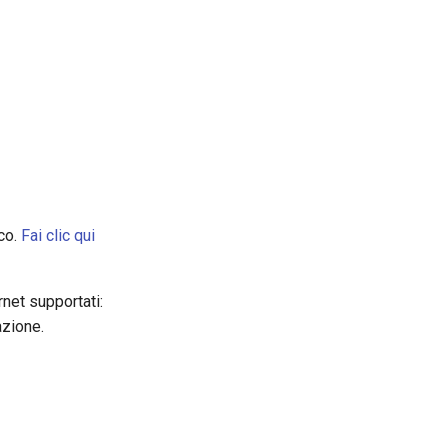
ico.
Fai clic qui
net supportati:
azione.