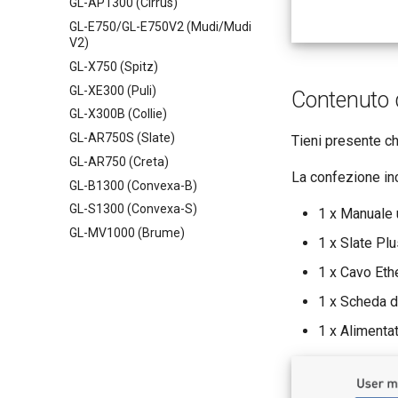
GL-AP1300 (Cirrus)
GL-E750/GL-E750V2 (Mudi/Mudi
V2)
GL-X750 (Spitz)
GL-XE300 (Puli)
Contenuto d
GL-X300B (Collie)
GL-AR750S (Slate)
Tieni presente ch
GL-AR750 (Creta)
La confezione in
GL-B1300 (Convexa-B)
GL-S1300 (Convexa-S)
1 x Manuale 
GL-MV1000 (Brume)
1 x Slate Pl
1 x Cavo Eth
1 x Scheda d
1 x Alimentat