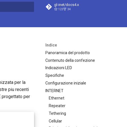
gl-inet/docs4.x
123
34
a ricerca
Indice
Panoramica del prodotto
Contenuto della confezione
Indicazioni LED
Specifiche
izzata per la
Configurazione iniziale
stre piu recenti
INTERNET
E progettato per
Ethernet
Repeater
Tethering
Cellular