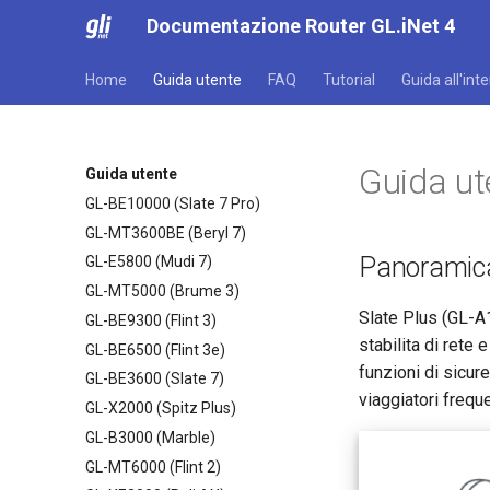
Documentazione Router GL.iNet 4
Home
Guida utente
FAQ
Tutorial
Guida all'int
Guida ut
Guida utente
GL-BE10000 (Slate 7 Pro)
GL-MT3600BE (Beryl 7)
Panoramica
GL-E5800 (Mudi 7)
GL-MT5000 (Brume 3)
Slate Plus (GL-A1
GL-BE9300 (Flint 3)
stabilita di rete 
GL-BE6500 (Flint 3e)
funzioni di sicur
GL-BE3600 (Slate 7)
viaggiatori frequ
GL-X2000 (Spitz Plus)
GL-B3000 (Marble)
GL-MT6000 (Flint 2)