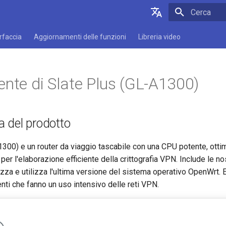
Inizializza l
English
erfaccia
Aggiornamenti delle funzioni
Libreria video
Deutsch
Español
ente di Slate Plus (GL-A1300)
Français
Italiano
 del prodotto
日本語
Polski
300) e un router da viaggio tascabile con una CPU potente, ottim
e per l'elaborazione efficiente della crittografia VPN. Include le no
ezza e utilizza l'ultima versione del sistema operativo OpenWrt. 
enti che fanno un uso intensivo delle reti VPN.