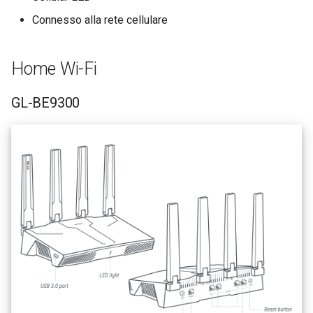
Connesso alla rete cellulare
Home Wi-Fi
GL-BE9300