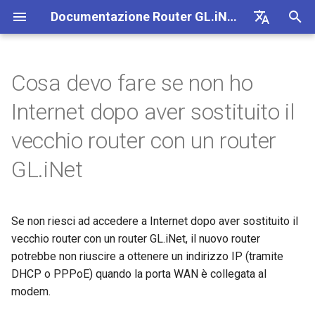
Documentazione Router GL.iNet 4
I
English
n
Deutsch
Cosa devo fare se non ho
GL-BE10000 (Slate 7 Pro)
Prima configurazione
Notifica di problemi per GL-
Come configurare OpenVPN
Scaricare il firmware
Stato degli indicatori LED
VPN
Connessione Internet
Firmware v4.9
Scopri i nostri nuovi prodotti
Configurare il client Open
SMS
Usare la scheda eSIM fisic
Site-to-Site
Connettersi a una rete EAP
Bloccare i dispositivi client
Internet
Wi-Fi
Client
GoodCloud
VPN Dashboard
Plug-in
Firewall
Motore DPI
Port Forwarding
Panoramica
i
Español
Internet dopo aver sostituito il
MT2500/GL-X3000/GL-
con i router GL.iNet
z
Français
XE3000
GL-MT3600BE (Beryl 7)
Avviso del browser
Come configurare WireGuard
Aggiornare o eseguire
App mobile GL.iNet
Cellulare
Wi-Fi
Unboxing e prima
Configurare il server
Inoltro SMS
Accedere a LuCI tramite
Configurare una rete ospite
Configurare manualmente I
Ethernet
AstroWarp
Profilo client VPN
Dynamic DNS
Port forwarding
Statistiche dati
ACL
Aggiornamento
vecchio router con un router
downgrade manualmente
configurazione
OpenVPN
Usare la scheda eSIM fisic
GoodCloud
statici sui dispositivi client
i
Italiano
GL.iNet
Notifica di problemi e
con i dispositivi Android
GL-E5800 (Mudi 7)
FAQ sulla risoluzione dei
Come bloccare il traffico non
Aggiungere Brume 2 nell'app
eSIM
Client
Ottenere i log del modulo
Comprendere copertura Wi-
Repeater
Client OpenVPN
Archiviazione di rete
Multi-WAN
Filtro contenuti
Accesso amministratore
Attivita pianificate
a
日本語
soluzioni per il mancato
problemi di connessione
VPN
mobile
Tutorial
Creare il proprio server
access point e potenza di
Verificare se si dispone di
funzionamento di GL-
Internet
WireGuard domestico
trasmissione
IP pubblico
GL-MT5000 (Brume 3)
GoodCloud
Servizi cloud
Aggiornare il modulo Quect
Tethering
Server OpenVPN
AdGuard Home
LAN
QoS
Modalita NAT
Password amministratore
l
Polski
X3000/GL-X2000 con SIM EE
Kill Switch VPN
Cambiare WAN in LAN
Se non riesci ad accedere a Internet dopo aver sostituito il
i
Connessione a hotspot
Configurare l'offuscamento
Configurare Drop-in Gatew
Aggiornare o eseguire il
GL-BE9300 (Flint 3)
Rete
VPN
Verificare lo stato della car
Cellulare
Client WireGuard
Controllo genitori
Rete ospite
SQM
Gestione display
vecchio router con un router GL.iNet, il nuovo router
pubblico con Captive Portal
VPN
downgrade del router
z
TCP o UDP
Accedere a GL.iNet e AdGuard
aggregation
potrebbe non riuscire a ottenere un indirizzo IP (tramite
Home tramite HTTPS
Configurare il port forwardi
GL-BE6500 (Flint 3e)
Altri
Applicazioni
Server WireGuard
Bark
Rete IoT
Controllo genitori (v4.9)
USB e alimentazione
DHCP o PPPoE) quando la porta WAN è collegata al
z
Collegare un dispositivo solo
Connettersi a NordVPN
sul router principale
Accesso SSH al router
Parametri di offuscamento
Configurare Spitz AX per
modem.
a
Ethernet al Wi-Fi
tramite IP dedicato
AmneziaWG
Collegare Starlink Dish
camper
GL-BE3600 (Slate 7)
Rete
Tailscale
DNS
Fuso orario