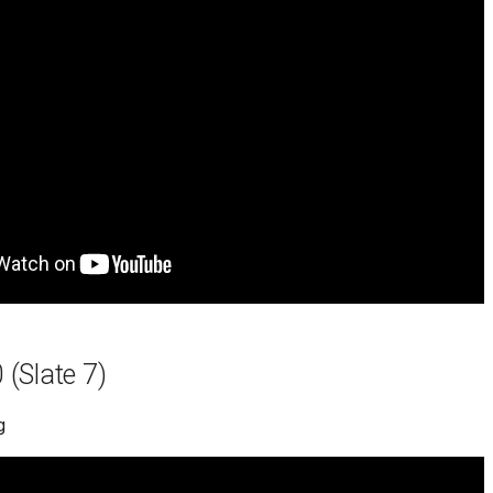
(Slate 7)
g