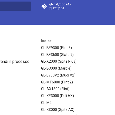
gl-inet/docs4.x
123
34
a ricerca
Indice
GL-BE9300 (Flint 3)
GL-BE3600 (Slate 7)
rendi il processo
GL-X2000 (Spitz Plus)
GL-B3000 (Marble)
GL-E750V2 (Mudi V2)
GL-MT6000 (Flint 2)
GL-AX1800 (Flint)
GL-XE3000 (Puli AX)
GL-M2
GL-X3000 (Spitz AX)