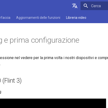
Inizializza l
English
erfaccia
Aggiornamenti delle funzioni
Libreria video
Deutsch
Español
 e prima configurazione
Français
Italiano
ressione nel vedere per la prima volta i nostri dispositivi e comp
日本語
.
Polski
(Flint 3)
g