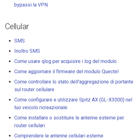
Instradare il DNS del client
Perche ricevo un messagg
bypassi la VPN
VPN verso il DNS upstream
dal test DDNS
GL-MT1300 (Beryl)
del server
Cellular
Perche la velocita VPN e p
GL-AP1300 (Cirrus)
Aggiornare i certificati del
lenta del previsto
server OpenVPN
SMS
GL-E750/GL-E750V2
Qual e la capacita dispositi
(Mudi/Mudi V2)
Inoltro SMS
Far bypassare la VPN al DNS
del mio router
Come usare qlog per acquisire i log del modulo
di AdGuard Home
GL-X750 (Spitz)
Qual e la copertura wireles
Come aggiornare il firmware del modulo Quectel
del mio router
GL-XE300 (Puli)
Come controllare lo stato dell'aggregazione di portante
sul router cellulare
Aggiornare la versione Ubo
GL-X300B (Collie)
Come configurare e utilizzare Spitz AX (GL-X3000) nel
tuo veicolo ricreazionale
GL-AR750S (Slate)
Come installare o sostituire le antenne esterne per
router cellulari
GL-AR750 (Creta)
Comprendere le antenne cellulari esterne