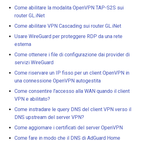
una condivisione Samba
GoodCloud
GL-MT2500/GL-MT2500A
Come abilitare la modalita OpenVPN TAP-S2S sui
Abilitare il cascading VPN
(Brume 2)
router GL.iNet
Il server WireGuard non
Come abilitare VPN Cascading sui router GL.iNet
funziona correttamente
Usare WireGuard per
GL-SFT1200 (Opal)
proteggere RDP da reti
Usare WireGuard per proteggere RDP da una rete
esterne
Bloccato su "Installing"
esterna
GL-MT300N-V2 (Mango)
durante l'aggiornamento
Come ottenere i file di configurazione dai provider di
firmware
Ottenere file di
GL-AR300M (Shadow)
servizi WireGuard
configurazione dai provider
Come riservare un IP fisso per un client OpenVPN in
WireGuard
Bloccato su "Reverting"
SIMPoYo 4G uFi
una connessione OpenVPN autogestita
durante il ripristino firmwar
Riservare un IP fisso per il
Come consentire l'accesso alla WAN quando il client
GL-M2
client OpenVPN
Bloccato su "Rebooting"
VPN e abilitato?
durante il riavvio firmware
GL-S200
Come instradare le query DNS del client VPN verso il
Consentire l'accesso alla
DNS upstream del server VPN?
WAN quando il client VPN e
Come risolvere un conflitto
GL-S20
Come aggiornare i certificati del server OpenVPN
abilitato
sottorete
Come fare in modo che il DNS di AdGuard Home
GL-S10