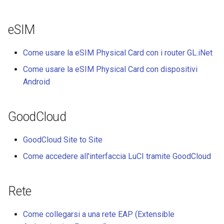
GL-B1300 (Convexa-B)
eSIM
GL-S1300 (Convexa-S)
Come usare la eSIM Physical Card con i router GL.iNet
GL-MV1000 (Brume)
Come usare la eSIM Physical Card con dispositivi
Android
GoodCloud
GoodCloud Site to Site
Come accedere all'interfaccia LuCI tramite GoodCloud
Rete
Come collegarsi a una rete EAP (Extensible