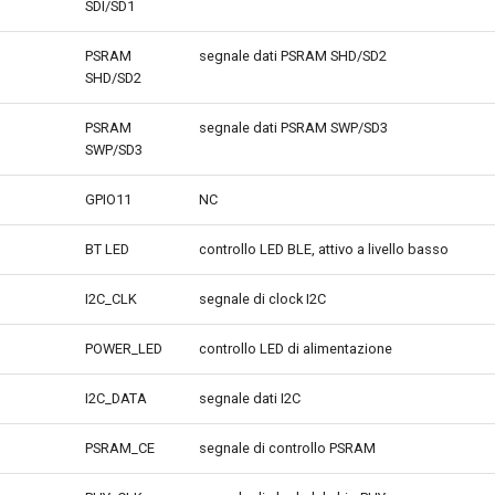
SDI/SD1
PSRAM
segnale dati PSRAM SHD/SD2
SHD/SD2
PSRAM
segnale dati PSRAM SWP/SD3
SWP/SD3
GPIO11
NC
BT LED
controllo LED BLE, attivo a livello basso
I2C_CLK
segnale di clock I2C
POWER_LED
controllo LED di alimentazione
I2C_DATA
segnale dati I2C
PSRAM_CE
segnale di controllo PSRAM