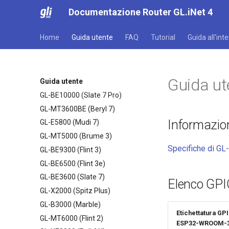
Documentazione Router GL.iNet 4
Home
Guida utente
FAQ
Tutorial
Guida all'int
Guida ut
Guida utente
GL-BE10000 (Slate 7 Pro)
GL-MT3600BE (Beryl 7)
Informazio
GL-E5800 (Mudi 7)
GL-MT5000 (Brume 3)
Specifiche di GL
GL-BE9300 (Flint 3)
GL-BE6500 (Flint 3e)
GL-BE3600 (Slate 7)
Elenco GPI
GL-X2000 (Spitz Plus)
GL-B3000 (Marble)
Etichettatura GP
GL-MT6000 (Flint 2)
ESP32-WROOM-