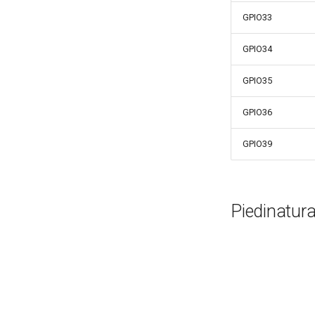
GPIO33
GPIO34
GPIO35
GPIO36
GPIO39
Piedinatur