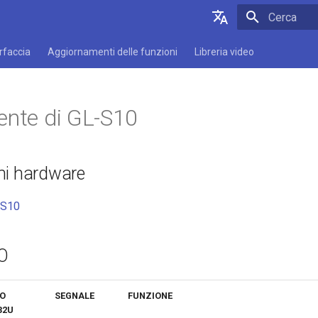
Inizializza l
English
erfaccia
Aggiornamenti delle funzioni
Libreria video
Deutsch
Español
ente di GL-S10
Français
Italiano
ni hardware
日本語
Polski
-S10
O
IO
SEGNALE
FUNZIONE
32U