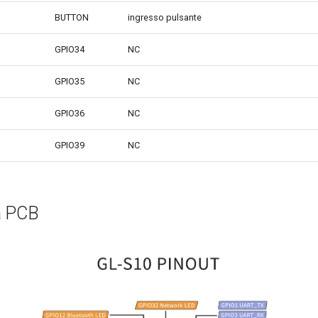
BUTTON
ingresso pulsante
GPIO34
NC
GPIO35
NC
GPIO36
NC
GPIO39
NC
a PCB