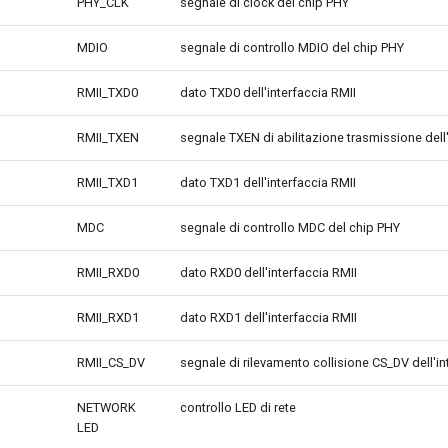
PHY_CLK
segnale di clock del chip PHY
MDIO
segnale di controllo MDIO del chip PHY
RMII_TXD0
dato TXD0 dell'interfaccia RMII
RMII_TXEN
segnale TXEN di abilitazione trasmissione dell'
RMII_TXD1
dato TXD1 dell'interfaccia RMII
MDC
segnale di controllo MDC del chip PHY
RMII_RXD0
dato RXD0 dell'interfaccia RMII
RMII_RXD1
dato RXD1 dell'interfaccia RMII
RMII_CS_DV
segnale di rilevamento collisione CS_DV dell'in
NETWORK
controllo LED di rete
LED