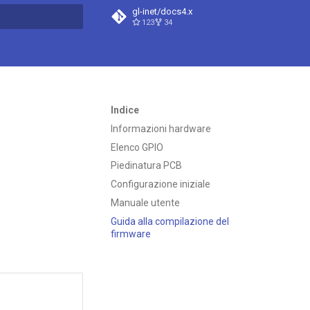
gl-inet/docs4.x
123
34
a ricerca
Indice
Informazioni hardware
Elenco GPIO
Piedinatura PCB
Configurazione iniziale
Manuale utente
Guida alla compilazione del
firmware