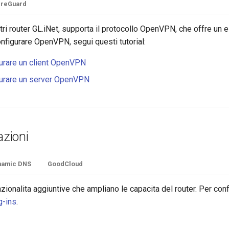
ireGuard
tri router GL.iNet, supporta il protocollo OpenVPN, che offre un el
nfigurare OpenVPN, segui questi tutorial:
urare un client OpenVPN
urare un server OpenVPN
azioni
namic DNS
GoodCloud
zionalita aggiuntive che ampliano le capacita del router. Per config
g-ins
.