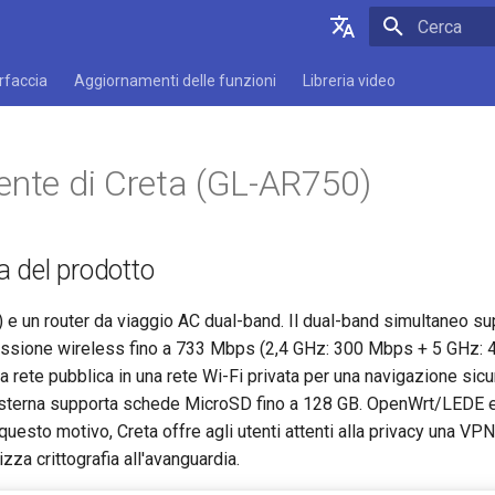
Inizializza l
English
erfaccia
Aggiornamenti delle funzioni
Libreria video
Deutsch
Español
ente di Creta (GL-AR750)
Français
Italiano
 del prodotto
日本語
Polski
 e un router da viaggio AC dual-band. Il dual-band simultaneo su
missione wireless fino a 733 Mbps (2,4 GHz: 300 Mbps + 5 GHz: 
a rete pubblica in una rete Wi-Fi privata per una navigazione sicu
 esterna supporta schede MicroSD fino a 128 GB. OpenWrt/LED
 questo motivo, Creta offre agli utenti attenti alla privacy una VP
zza crittografia all'avanguardia.