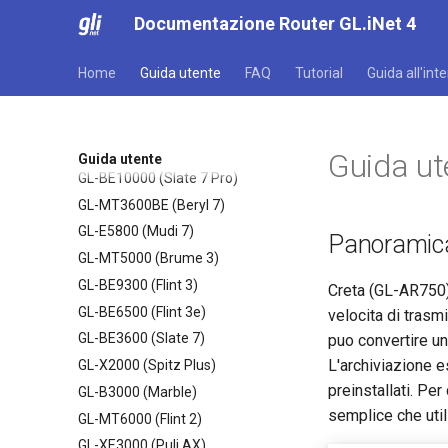
Documentazione Router GL.iNet 4
Home
Guida utente
FAQ
Tutorial
Guida all'int
Guida ut
Guida utente
GL-BE10000 (Slate 7 Pro)
GL-MT3600BE (Beryl 7)
GL-E5800 (Mudi 7)
Panoramica
GL-MT5000 (Brume 3)
GL-BE9300 (Flint 3)
Creta (GL-AR750)
GL-BE6500 (Flint 3e)
velocita di tras
GL-BE3600 (Slate 7)
puo convertire un
L'archiviazione
GL-X2000 (Spitz Plus)
preinstallati. Per
GL-B3000 (Marble)
semplice che utili
GL-MT6000 (Flint 2)
GL-XE3000 (Puli AX)