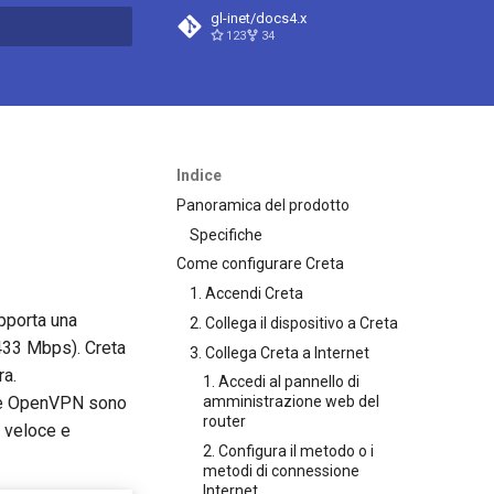
gl-inet/docs4.x
123
34
a ricerca
Indice
Panoramica del prodotto
Specifiche
Come configurare Creta
1. Accendi Creta
pporta una
2. Collega il dispositivo a Creta
433 Mbps). Creta
3. Collega Creta a Internet
ra.
1. Accedi al pannello di
E e OpenVPN sono
amministrazione web del
router
N veloce e
2. Configura il metodo o i
metodi di connessione
Internet