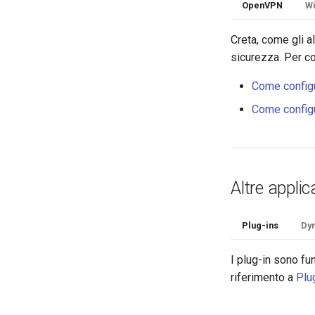
OpenVPN
W
Creta, come gli al
sicurezza. Per co
Come config
Come config
Altre applic
Plug-ins
Dy
I plug-in sono fun
riferimento a
Plu