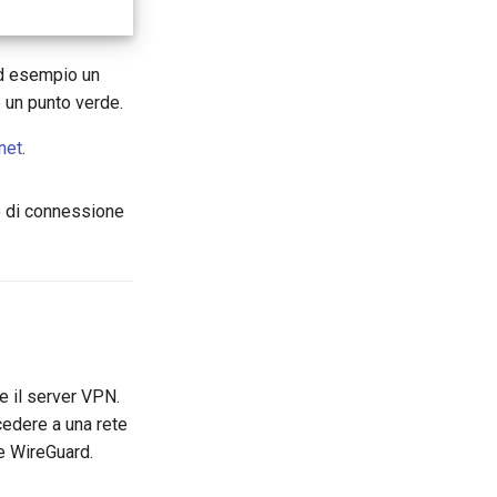
ad esempio un
 un punto verde.
net
.
o di connessione
 e il server VPN.
cedere a una rete
e WireGuard.