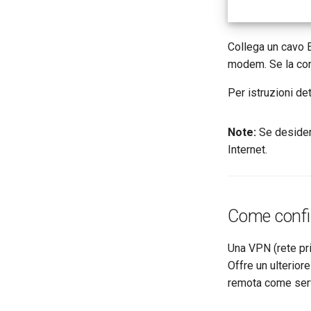
Collega un cavo 
modem. Se la con
Per istruzioni det
Note:
Se desideri
Internet.
Come conf
Una VPN (rete priv
Offre un ulterior
remota come serv