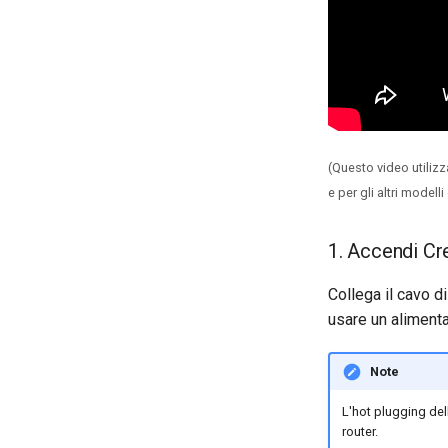
(Questo video utilizz
e per gli altri modelli 
1. Accendi Cr
Collega il cavo d
usare un aliment
Note
L'hot plugging del
router.