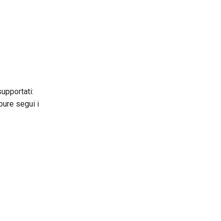
upportati:
pure segui i