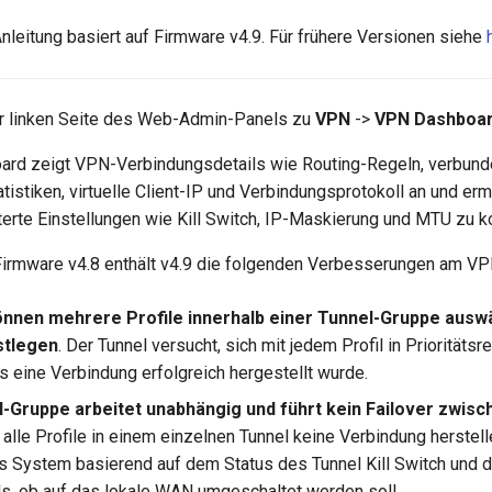
Anleitung basiert auf Firmware v4.9. Für frühere Versionen siehe
er linken Seite des Web-Admin-Panels zu
VPN
->
VPN Dashboa
rd zeigt VPN-Verbindungsdetails wie Routing-Regeln, verbund
istiken, virtuelle Client-IP und Verbindungsprotokoll an und erm
terte Einstellungen wie Kill Switch, IP-Maskierung und MTU zu ko
Firmware v4.8 enthält v4.9 die folgenden Verbesserungen am V
nnen mehrere Profile innerhalb einer Tunnel-Gruppe auswä
estlegen
. Der Tunnel versucht, sich mit jedem Profil in Prioritätsr
is eine Verbindung erfolgreich hergestellt wurde.
-Gruppe arbeitet unabhängig und führt kein Failover zwis
 alle Profile in einem einzelnen Tunnel keine Verbindung herstel
 System basierend auf dem Status des Tunnel Kill Switch und d
els, ob auf das lokale WAN umgeschaltet werden soll.