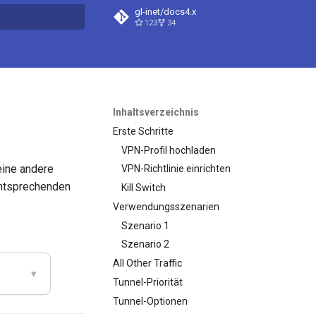
gl-inet/docs4.x
123
34
itialisiert
Inhaltsverzeichnis
Erste Schritte
VPN-Profil hochladen
eine andere
VPN-Richtlinie einrichten
entsprechenden
Kill Switch
Verwendungsszenarien
Szenario 1
Szenario 2
All Other Traffic
▾
Tunnel-Priorität
Tunnel-Optionen