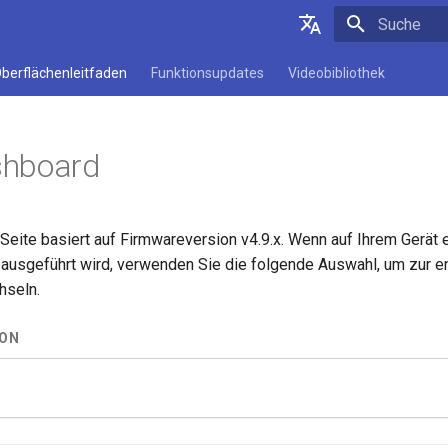
Suche wird in
Deutsch
berflächenleitfaden
Funktionsupdates
Videobibliothek
English
Español
hboard
Français
Italiano
 Seite basiert auf Firmwareversion v4.9.x. Wenn auf Ihrem Gerät 
日本語
ausgeführt wird, verwenden Sie die folgende Auswahl, um zur 
Polski
hseln.
ION