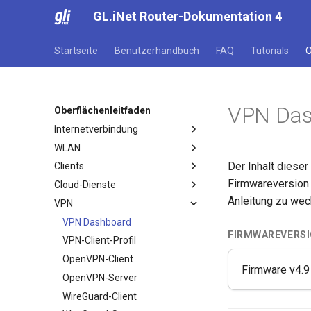
GL.iNet Router-Dokumentation 4
Startseite
Benutzerhandbuch
FAQ
Tutorials
O
VPN Das
Oberflächenleitfaden
Internetverbindung
WLAN
Internet
Der Inhalt dieser
Clients
Ethernet
WLAN
Firmwareversion 
Cloud-Dienste
Repeater
Clients
Anleitung zu wec
VPN
Tethering
GoodCloud
Cellular
AstroWarp
VPN Dashboard
FIRMWAREVERS
VPN-Client-Profil
OpenVPN-Client
Firmware v4.9
OpenVPN-Server
WireGuard-Client