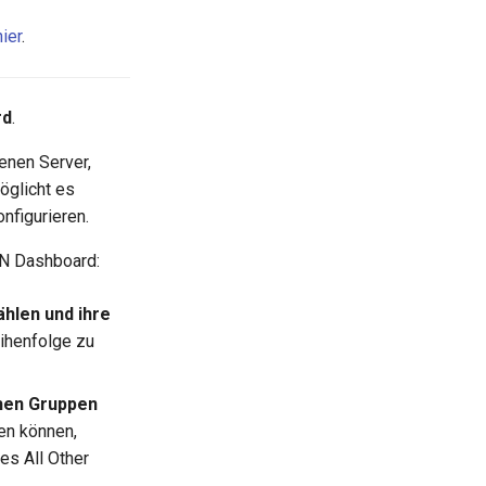
hier
.
rd
.
enen Server,
öglicht es
nfigurieren.
PN Dashboard:
hlen und ihre
eihenfolge zu
chen Gruppen
len können,
es All Other