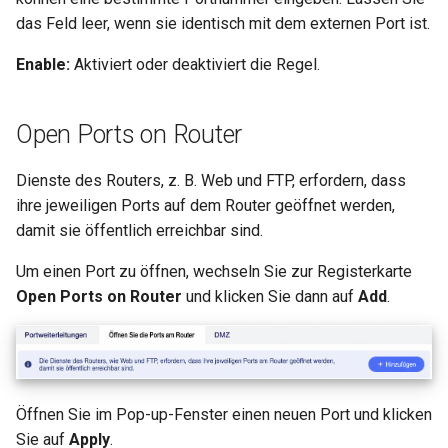
GL-B1300 (Convexa-B)
das Feld leer, wenn sie identisch mit dem externen Port ist.
GL-S1300 (Convexa-S)
Enable:
Aktiviert oder deaktiviert die Regel.
GL-MV1000 (Brume)
Open Ports on Router
Dienste des Routers, z. B. Web und FTP, erfordern, dass
ihre jeweiligen Ports auf dem Router geöffnet werden,
damit sie öffentlich erreichbar sind.
Um einen Port zu öffnen, wechseln Sie zur Registerkarte
Open Ports on Router
und klicken Sie dann auf
Add
.
Öffnen Sie im Pop-up-Fenster einen neuen Port und klicken
Sie auf
Apply
.