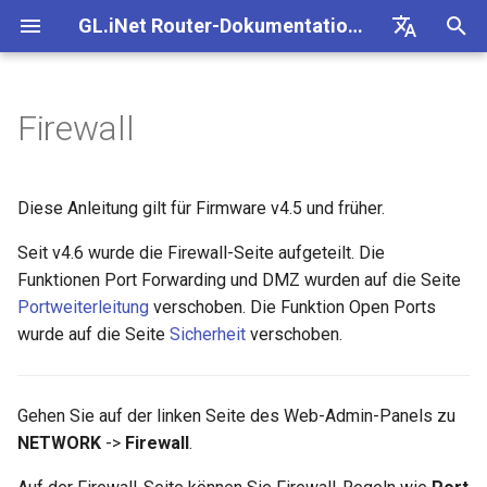
GL.iNet Router-Dokumentation 4
S
Deutsch
u
English
Firewall
GL-BE10000 (Slate 7 Pro)
Internet
VPN
Internet
WLAN
Clients
GoodCloud
VPN Dashboard
Plug-ins
Port Forwards
DPI-Engine
Portweiterleitung
Übersicht
Firmware v4.9
Unsere neuen Produkte
Ersteinrichtung
Problemhinweis für GL-
Kein Zugriff auf das
OpenVPN einrichten
Firmware herunterladen
Status der LED-Anzeige
OpenVPN-Client einrichten
SMS
eSIM-Physikkarte mit
Site-to-Site
Verbindung mit EAP-
Client-Geräte blockieren
c
Español
kennenlernen
MT2500/GL-X3000/GL-
webbasierte Admin Panel
GL.iNet-Routern verwende
Netzwerk
h
Français
XE3000
GL-MT3600BE (Beryl 7)
Problemhinweise
Mobilfunk
Ethernet
AstroWarp
VPN-Client-Profil
Dynamisches DNS
Open Ports on Router
Datenstatistiken
ACL
Upgrade
Warnung des Browsers
WireGuard einrichten
Manuell aktualisieren oder
GL.iNet App
OpenVPN-Server einrichte
SMS-Weiterleitung
Über GoodCloud auf LuCI
Statische IP auf Client-
Diese Anleitung gilt für Firmware v4.5 und früher.
Unboxing & Ersteinrichtung
Android-5G-Hotspot kann
downgraden
eSIM-Physikkarte mit
zugreifen
Gastnetzwerk einrichten
Geräten manuell konfigurie
e
Italiano
Seit v4.6 wurde die Firewall-Seite aufgeteilt. Die
Problemhinweis und
nicht gescannt werden
Android-Geräten verwende
GL-E5800 (Mudi 7)
Fehlerbehebung
eSIM
Repeater
OpenVPN-Client
Netzwerkspeicher
DMZ
Inhaltsfilter
Admin-Zugriff
Geplante Aufgaben
FAQ zur Fehlerbehebung b
Nicht-VPN-Datenverkehr
Brume 2 zur mobilen App
Eigenen WireGuard-
Modulprotokolle abrufen
w
日本語
Lösungen für GL-X3000/G
Tutorials
Funktionen Port Forwarding und DMZ wurden auf die Seite
der Internetverbindung
blockieren
hinzufügen
Heimserver aufbauen
Wi-Fi-Abdeckung, Access
Prüfen, ob eine öffentliche
X2000 bei Problemen mit 
iPhone-5G-Hotspot kann ni
Points und Sendeleistung
vorhanden ist
GL-MT5000 (Brume 3)
VPN
GoodCloud
Tethering
OpenVPN-Server
AdGuard Home
QoS
NAT-Modus
Admin-Passwort
Portweiterleitung
verschoben. Die Funktion Open Ports
Quectel-Modul aktualisiere
i
Polski
SIM-Karten
gescannt werden
verstehen
Verbindung mit öffentlich
VPN Kill Switch
WAN in LAN ändern
VPN-Obfuskation einrichte
wurde auf die Seite
Sicherheit
verschoben.
r
Hotspot mit Captive Portal
Router aktualisieren oder
GL-BE9300 (Flint 3)
Upgrade
Network
Cellular
WireGuard-Client
Kindersicherung
SQM
Display-Verwaltung
Status der Carrier
iPhone-Tethering
Drop-in Gateway einrichten
downgraden
d
TCP oder UDP
Zugriff auf GL.iNet und
NordVPN mit einer
Aggregation prüfen
fehlgeschlagen
Ethernet-Gerät nur über Wi-
AdGuard Home über HTTP
dedizierten IP verbinden
GL-BE6500 (Flint 3e)
Weitere Themen
Weitere Themen
WireGuard-Server
Bark
Kindersicherung (v4.9)
USB & Stromversorgung
Gehen Sie auf der linken Seite des Web-Admin-Panels zu
i
verbinden
Portweiterleitung auf dem
Per SSH am Router anmel
AmneziaWG-Verschleierun
Spitz AX für ein Wohnmobi
NETWORK
->
Firewall
.
n
Leitfaden zur Fehlerbeheb
Hauptrouter einrichten
Verbindung mit Starlink Dis
Surfshark mit einer
einrichten
GL-BE3600 (Slate 7)
Tailscale
Zeitzone