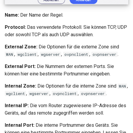
Warum erscheint eine
leiten
Meldung beim DDNS-Test
GL-MT1300 (Beryl)
Name:
Der Name der Regel.
OpenVPN-Server-Zertifika
Warum ist meine VPN-
aktualisieren
GL-AP1300 (Cirrus)
Protocol:
Das verwendete Protokoll. Sie können TCP, UDP
Geschwindigkeit langsame
oder sowohl TCP als auch UDP auswählen.
als erwartet?
AdGuard Home DNS am V
GL-E750/GL-E750V2
vorbeileiten
External Zone:
Die Optionen für die externe Zone sind
(Mudi/Mudi V2)
Wie hoch ist die
,
,
,
,
.
WAN
wgclient
wgserver
ovpnclient
ovpnserver
Gerätekapazität meines
GL-X750 (Spitz)
External Port:
Die Nummern der externen Ports. Sie
Routers?
können hier eine bestimmte Portnummer eingeben.
GL-XE300 (Puli)
Wie groß ist die WLAN-
Internal Zone:
Die Optionen für die interne Zone sind
,
WAN
Abdeckung meines Router
GL-X300B (Collie)
,
,
,
.
wgclient
wgserver
ovpnclient
ovpnserver
U-Boot-Version aktualisier
Internal IP:
Die vom Router zugewiesene IP-Adresse des
GL-AR750S (Slate)
Geräts, auf das remote zugegriffen werden soll.
GL-AR750 (Creta)
Internal Port:
Die interne Portnummer des Geräts. Sie
können eine bestimmte Portnummer eingeben. Lassen Sie